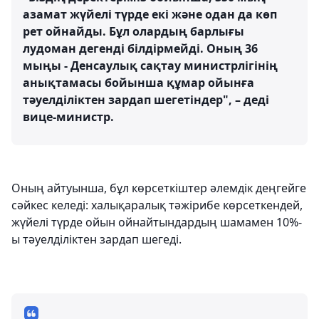
азамат жүйелі түрде екі және одан да көп
рет ойнайды. Бұл олардың барлығы
лудоман дегенді білдірмейді. Оның 36
мыңы - Денсаулық сақтау министрлігінің
анықтамасы бойынша құмар ойынға
тәуелділіктен зардап шегетіндер", – деді
вице-министр.
Оның айтуынша, бұл көрсеткіштер әлемдік деңгейге
сәйкес келеді: халықаралық тәжірибе көрсеткендей,
жүйелі түрде ойын ойнайтындардың шамамен 10%-
ы тәуелділіктен зардап шегеді.