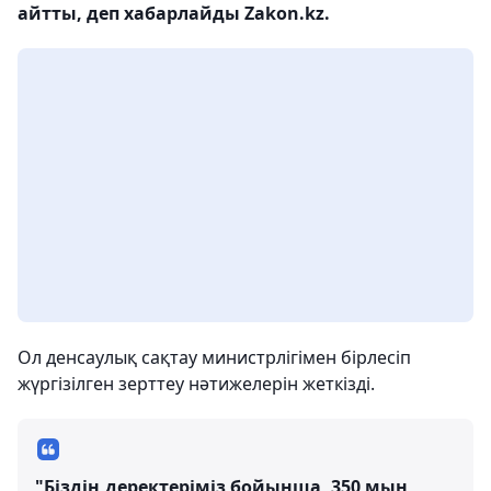
айтты, деп хабарлайды Zakon.kz.
Ол денсаулық сақтау министрлігімен бірлесіп
жүргізілген зерттеу нәтижелерін жеткізді.
"Біздің деректеріміз бойынша, 350 мың