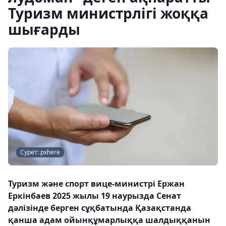
Туризм министрлігі жоққа
шығарды
Сурет: pxhere
Туризм және спорт вице-министрі Ержан
Еркінбаев 2025 жылы 19 наурызда Сенат
дәлізінде берген сұқбатында Қазақстанда
қанша адам ойынқұмарлыққа шалдыққанын