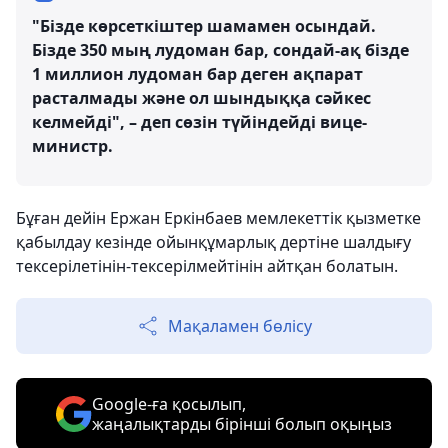
"Бізде көрсеткіштер шамамен осындай.
Бізде 350 мың лудоман бар, сондай-ақ бізде
1 миллион лудоман бар деген ақпарат
расталмады және ол шындыққа сәйкес
келмейді", – деп сөзін түйіндейді вице-
министр.
Бұған дейін Ержан Еркінбаев мемлекеттік қызметке
қабылдау кезінде ойынқұмарлық дертіне шалдығу
тексерілетінін-тексерілмейтінін айтқан болатын.
Мақаламен бөлісу
Google-ға қосылып,
жаңалықтарды бірінші болып оқыңыз