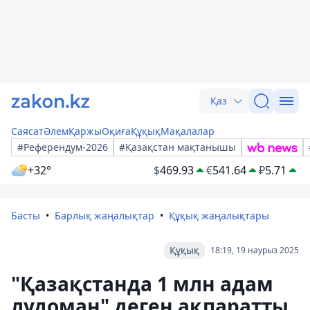
Қаз
Саясат
Әлем
Қаржы
Оқиға
Құқық
Мақалалар
#Референдум-2026
#Қазақстан мақтанышы
+32°
$
469.93
€
541.64
₽
5.71
Басты
Барлық жаңалықтар
Құқық жаңалықтары
Құқық
18:19, 19 наурыз 2025
"Қазақстанда 1 млн адам
лудоман" деген ақпаратты