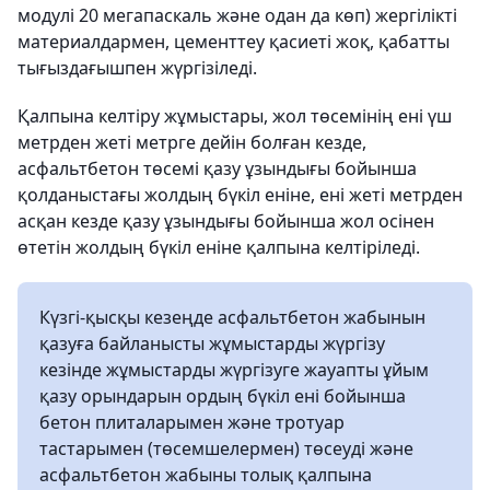
модулі 20 мегапаскаль және одан да көп) жергілікті
материалдармен, цементтеу қасиеті жоқ, қабатты
тығыздағышпен жүргізіледі.
Қалпына келтіру жұмыстары, жол төсемінің ені үш
метрден жеті метрге дейін болған кезде,
асфальтбетон төсемі қазу ұзындығы бойынша
қолданыстағы жолдың бүкіл еніне, ені жеті метрден
асқан кезде қазу ұзындығы бойынша жол осінен
өтетін жолдың бүкіл еніне қалпына келтіріледі.
Күзгі-қысқы кезеңде асфальтбетон жабынын
қазуға байланысты жұмыстарды жүргізу
кезінде жұмыстарды жүргізуге жауапты ұйым
қазу орындарын ордың бүкіл ені бойынша
бетон плиталарымен және тротуар
тастарымен (төсемшелермен) төсеуді және
асфальтбетон жабыны толық қалпына