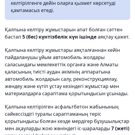
келтірілгенге дейін оларға қызмет көрсетуді
қамтамасыз етеді.
Қалпына келтіру жұмыстарын апат болған сәттен
бастап
5 (бес) күнтізбелік күн ішінде
аяқтау қажет.
Қалпына келтіру жұмыстары аяқталғаннан кейін
пайдаланушы ұйым автомобиль жолдары
саласындағы мемлекеттік органға және Алматы
қаласының тиісті аудан әкімінің аппаратына
автомобиль жолдарын салу, реконструкциялау,
жөндеу және күтіп ұстау кезіндегі жұмыстар мен
материалдарға сараптама қорытындысын ұсынады.
Қалпына келтірілген асфальтбетон жабынының
сәйкессіздігі туралы сараптаманың теріс
қорытындысы болған кезде мердігер бұзушылықтар
мен ақауларды жою жөніндегі іс-шараларды
7 (жеті)