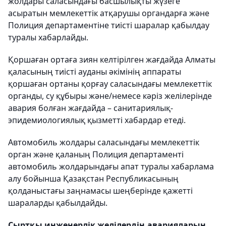
жолдары саласындағы басшылықты жүзеге
асыратын мемлекеттік атқарушы органдарға және
Полиция департаментіне тиісті шаралар қабылдау
туралы хабарлайды.
Қоршаған ортаға зиян келтірілген жағдайда Алматы
қаласының тиісті ауданы әкімінің аппараты
қоршаған ортаны қорғау саласындағы мемлекеттік
органды, су құбыры және/немесе кәріз желілерінде
авария болған жағдайда – санитариялық-
эпидемиологиялық қызметті хабардар етеді.
Автомобиль жолдары саласындағы мемлекеттік
орган және қаланың Полиция департаменті
автомобиль жолдарындағы апат туралы хабарлама
алу бойынша Қазақстан Республикасының
қолданыстағы заңнамасы шеңберінде қажетті
шараларды қабылдайды.
Сыртқы инженерлік желілердің аварияларын