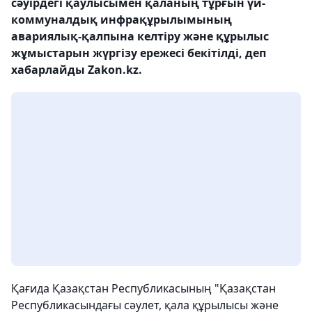
сәуірдегі қаулысымен қаланың тұрғын үй-
коммуналдық инфрақұрылымының
авариялық-қалпына келтіру және құрылыс
жұмыстарын жүргізу ережесі бекітілді, деп
хабарлайды Zakon.kz.
Қағида Қазақстан Республикасының "Қазақстан
Республикасындағы сәулет, қала құрылысы және