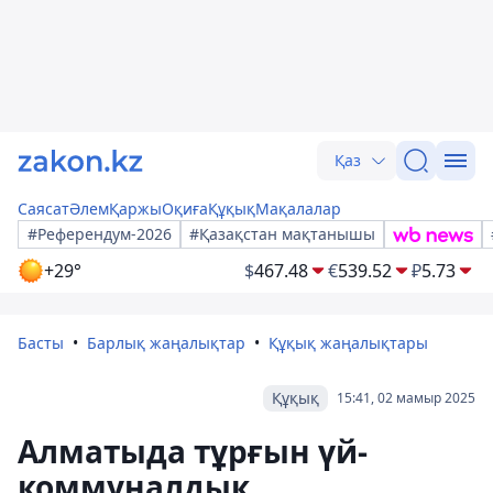
Қаз
Саясат
Әлем
Қаржы
Оқиға
Құқық
Мақалалар
#Референдум-2026
#Қазақстан мақтанышы
+29°
$
467.48
€
539.52
₽
5.73
Басты
Барлық жаңалықтар
Құқық жаңалықтары
Құқық
15:41, 02 мамыр 2025
Алматыда тұрғын үй-
коммуналдық