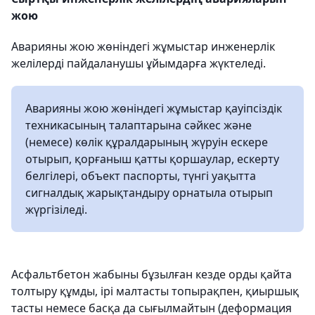
жою
Аварияны жою жөніндегі жұмыстар инженерлік
желілерді пайдаланушы ұйымдарға жүктеледі.
Аварияны жою жөніндегі жұмыстар қауіпсіздік
техникасының талаптарына сәйкес және
(немесе) көлік құралдарының жүруін ескере
отырып, қорғаныш қатты қоршаулар, ескерту
белгілері, объект паспорты, түнгі уақытта
сигналдық жарықтандыру орнатыла отырып
жүргізіледі.
Асфальтбетон жабыны бұзылған кезде орды қайта
толтыру құмды, ірі малтасты топырақпен, қиыршық
тасты немесе басқа да сығылмайтын (деформация