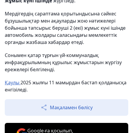
жұмыс күні ішінде
жүргізеді.
Мердігердің сараптама қорытындысына сәйкес
бұзушылықтар мен ақауларды жою нәтижелері
бойынша тапсырыс беруші 2 (екі) жұмыс күні ішінде
автомобиль жолдары саласындағы мемлекеттік
органды жазбаша хабардар етеді.
Сонымен қатар тұрғын үй-коммуналдық
инфрақұрылымның құрылыс жұмыстарын жүргізу
ережелері белгіленді.
Қаулы
2025 жылғы 11 мамырдан бастап қолданысқа
енгізіледі.
Мақаламен бөлісу
Google-ға қосылып,