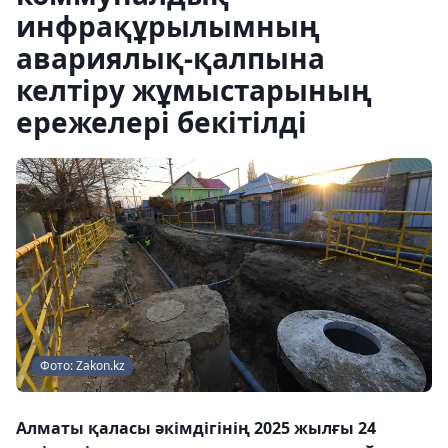
инфрақұрылымның
авариялық-қалпына
келтіру жұмыстарының
ережелері бекітілді
Фото: Zakon.kz
Алматы қаласы әкімдігінің 2025 жылғы 24