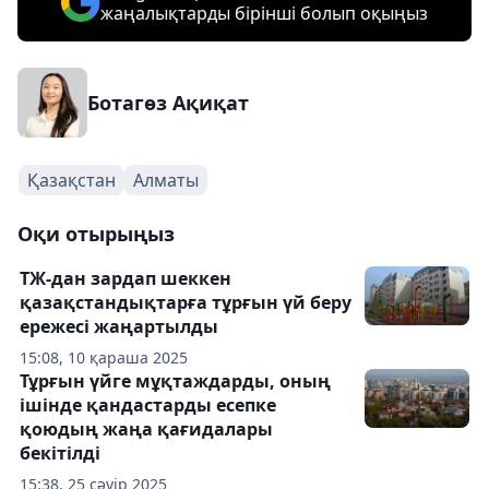
жаңалықтарды бірінші болып оқыңыз
Ботагөз Ақиқат
Қазақстан
Алматы
Оқи отырыңыз
ТЖ-дан зардап шеккен
қазақстандықтарға тұрғын үй беру
ережесі жаңартылды
15:08, 10 қараша 2025
Тұрғын үйге мұқтаждарды, оның
ішінде қандастарды есепке
қоюдың жаңа қағидалары
бекітілді
15:38, 25 сәуір 2025