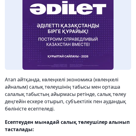
Атап айтқанда, көлеңкелі экономика (көлеңкелі
айналым) салық төлеушінің табысы мен орташа
салалық табыстың айырмасы ретінде, салық төлеу
деңгейін ескере отырып, субъектілік пен аудандық
бөліністе есептеледі.
Есептеуден мынадай салық төлеушілер алынып
тасталады: