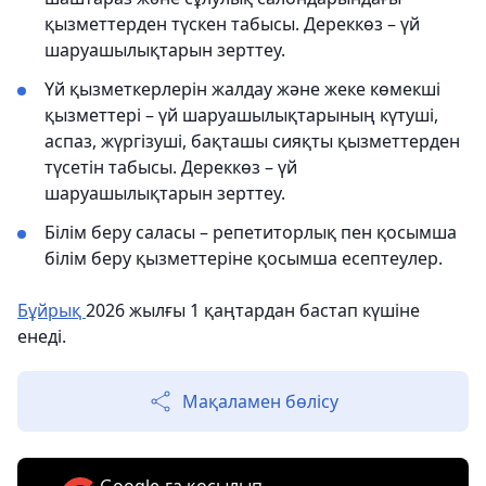
қызметтерден түскен табысы. Дереккөз – үй
шаруашылықтарын зерттеу.
Үй қызметкерлерін жалдау және жеке көмекші
қызметтері – үй шаруашылықтарының күтуші,
аспаз, жүргізуші, бақташы сияқты қызметтерден
түсетін табысы. Дереккөз – үй
шаруашылықтарын зерттеу.
Білім беру саласы – репетиторлық пен қосымша
білім беру қызметтеріне қосымша есептеулер.
Бұйрық
2026 жылғы 1 қаңтардан бастап күшіне
енеді.
Мақаламен бөлісу