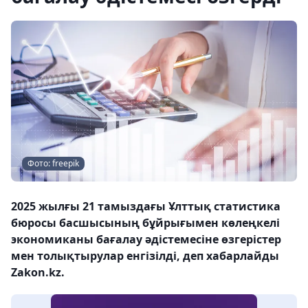
Фото: freepik
2025 жылғы 21 тамыздағы Ұлттық статистика
бюросы басшысының бұйрығымен көлеңкелі
экономиканы бағалау әдістемесіне өзгерістер
мен толықтырулар енгізілді, деп хабарлайды
Zakon.kz.