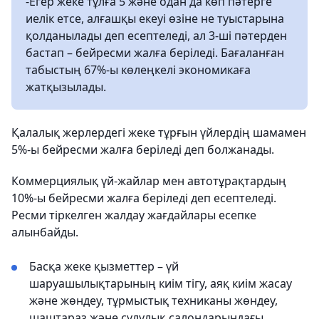
-Егер жеке тұлға 5 және одан да көп пәтерге
иелік етсе, алғашқы екеуі өзіне не туыстарына
қолданылады деп есептеледі, ал 3-ші пәтерден
бастап – бейресми жалға беріледі. Бағаланған
табыстың 67%-ы көлеңкелі экономикаға
жатқызылады.
Қалалық жерлердегі жеке тұрғын үйлердің шамамен
5%-ы бейресми жалға беріледі деп болжанады.
Коммерциялық үй-жайлар мен автотұрақтардың
10%-ы бейресми жалға беріледі деп есептеледі.
Ресми тіркелген жалдау жағдайлары есепке
алынбайды.
Басқа жеке қызметтер – үй
шаруашылықтарының киім тігу, аяқ киім жасау
және жөндеу, тұрмыстық техниканы жөндеу,
шаштараз және сұлулық салондарындағы