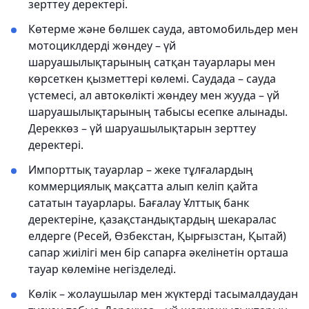
зерттеу деректері.
Көтерме және бөлшек сауда, автомобильдер мен
мотоциклдерді жөндеу – үй
шаруашылықтарының сатқан тауарлары мен
көрсеткен қызметтері көлемі. Саудада – сауда
үстемесі, ал автокөлікті жөндеу мен жууда – үй
шаруашылықтарының табысы есепке алынады.
Дереккөз – үй шаруашылықтарын зерттеу
деректері.
Импорттық тауарлар – жеке тұлғалардың
коммерциялық мақсатта алып келіп қайта
сататын тауарлары. Бағалау Ұлттық банк
деректеріне, қазақстандықтардың шекаралас
елдерге (Ресей, Өзбекстан, Қырғызстан, Қытай)
сапар жиілігі мен бір сапарға әкелінетін орташа
тауар көлеміне негізделеді.
Көлік – жолаушылар мен жүктерді тасымалдаудан