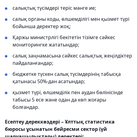
салықтық түсімдері теріс мәнге ие;
салық органы коды, өлшемділігі мен қызмет түрі
бойынша деректер жоқ;
Қаржы министрлігі бекітетін тізімге сәйкес
мониторингке жататындар;
салық заңнамасына сәйкес салықтық жеңілдіктер
пайдаланғандар;
бюджетке түскен салық түсімдерінің табысқа
қатынасы 50%-дан асатындар;
қызмет түрі, өлшемділік пен аудан бөлінісінде
табысы 5 есе және одан да көп жоғары
болғандар.
Есептеу дереккөздері – Ұлттық статистика
бюросы ұсынатын бейресми сектор (үй
шаруашылықтары) деректері: