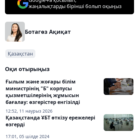
Google-ға қосылып,
жаңалықтарды бірінші болып оқыңыз
Ботагөз Ақиқат
Қазақстан
Оқи отырыңыз
Ғылым және жоғары білім
министрінің "Б" корпусы
қызметшілерінің жұмысын
бағалау: өзгерістер енгізілді
12:52, 11 наурыз 2026
Қазақстанда ҰБТ өткізу ережелері
өзгерді
17:01, 05 шілде 2024