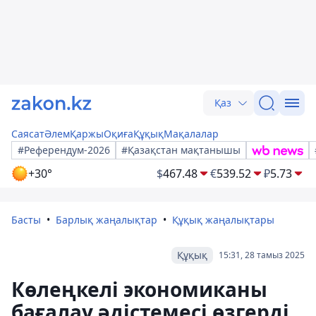
Қаз
Саясат
Әлем
Қаржы
Оқиға
Құқық
Мақалалар
#Референдум-2026
#Қазақстан мақтанышы
+30°
$
467.48
€
539.52
₽
5.73
Басты
Барлық жаңалықтар
Құқық жаңалықтары
Құқық
15:31, 28 тамыз 2025
Көлеңкелі экономиканы
бағалау әдістемесі өзгерді