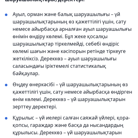
Ауыл, орман және балық шаруашылығы – үй
шаруашылықтарының өз қажеттілігі үшін, сату
немесе айырбасқа арналған ауыл шаруашылығы
өнімін өндіру көлемі. Бұл жеке қосалқы
шаруашылықтар тіркелмейді, себебі өндіріс
көлемі шағын және кәсіпорын ретінде тіркеуге
жеткіліксіз. Дереккөз – ауыл шаруашылығы
саласындағы іріктемелі статистикалық
байқаулар.
Өңдеу өнеркәсібі – үй шаруашылықтарының өз
қажеттілігі үшін, сату немесе айырбасқа өндірген
өнім көлемі. Дереккөз – үй шаруашылықтарын
зерттеу деректері.
Құрылыс – үй иелері салған саяжай үйлері, қора-
қопсы, гараждар және басқа да нысандардың
құрылысы. Дереккөз – үй шаруашылықтарын