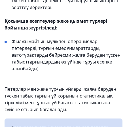
түскен табыс. Дереккөз – үй шаруашылықтарын
зерттеу деректері.
Қосымша есептеулер жеке қызмет түрлері
бойынша жүргізіледі:
Жылжымайтын мүлікпен операциялар –
пәтерлерді, тұрғын емес ғимараттарды,
автотұрақтарды бейресми жалға беруден түскен
табыс (тұрғындардың өз үйінде тұруы есепке
алынбайды).
Пәтерлер мен жеке тұрғын үйлерді жалға беруден
түскен табыс тұрғын үй қорының статистикалық
тіркелімі мен тұрғын үй бағасы статистикасына
сүйене отырып бағаланады.