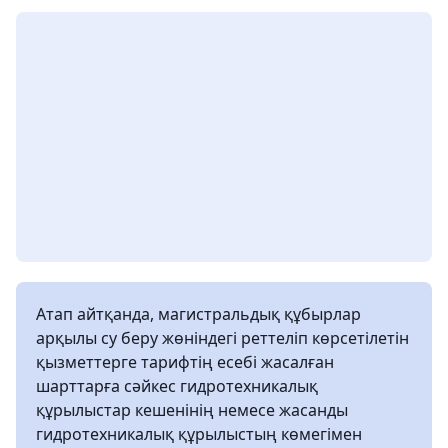
Атап айтқанда, магистральдық құбырлар
арқылы су беру жөніндегі реттеліп көрсетілетін
қызметтерге тарифтің есебі жасалған
шарттарға сәйкес гидротехникалық
құрылыстар кешенінің немесе жасанды
гидротехникалық құрылыстың көмегімен