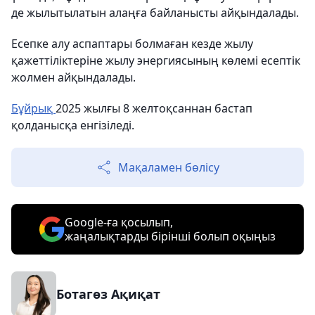
де жылытылатын алаңға байланысты айқындалады.
Есепке алу аспаптары болмаған кезде жылу
қажеттіліктеріне жылу энергиясының көлемі есептік
жолмен айқындалады.
Бұйрық
2025 жылғы 8 желтоқсаннан бастап
қолданысқа енгізіледі.
Мақаламен бөлісу
Google-ға қосылып,
жаңалықтарды бірінші болып оқыңыз
Ботагөз Ақиқат