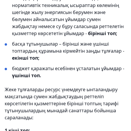
нормативтік техникалық ысыраптар көлемінің
шегінде жылу энергиясын берумен және
бөлумен айналысатын ұйымдар сумен
жабдықтау немесе су бұру саласында реттелетін
қызметтер көрсететін ұйымдар -
бірінші топ;
басқа тұтынушылар – бірінші және үшінші
топтардың құрамына кірмейтін заңды тұлғалар -
екінші топ;
бюджет қаражаты есебінен ұсталатын ұйымдар -
үшінші топ.
Жеке тұлғаларды ресурс үнемдеуге ынталандыру
мақсатында сумен жабдықтаудың реттеліп
көрсетілетін қызметтеріне бірінші топтың тарифі
тұтынушылардың мынадай санаттары бойынша
сараланады:
1 кіші топ: