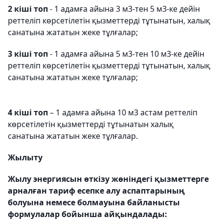
2 кіші топ
- 1 адамға айына 3 м3-тен 5 м3-ке дейін
реттеліп көрсетілетін қызметтерді тұтынатын, халық
санатына жататын жеке тұлғалар;
3 кіші топ
- 1 адамға айына 5 м3-тен 10 м3-ке дейін
реттеліп көрсетілетін қызметтерді тұтынатын, халық
санатына жататын жеке тұлғалар;
4 кіші топ
– 1 адамға айына 10 м3 астам реттеліп
көрсетілетін қызметтерді тұтынатын халық
санатына жататын жеке тұлғалар.
Жылыту
Жылу энергиясын өткізу жөніндегі қызметтерге
арналған тариф есепке алу аспаптарының
болуына немесе болмауына байланысты
формулалар бойынша айқындалады: