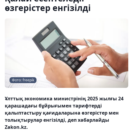
өзгерістер енгізілді
Фото: freepik
Ұлттық экономика министрінің 2025 жылғы 24
қарашадағы бұйрығымен тарифтерді
қалыптастыру қағидаларына өзгерістер мен
толықтырулар енгізілді, деп хабарлайды
Zakon.kz.