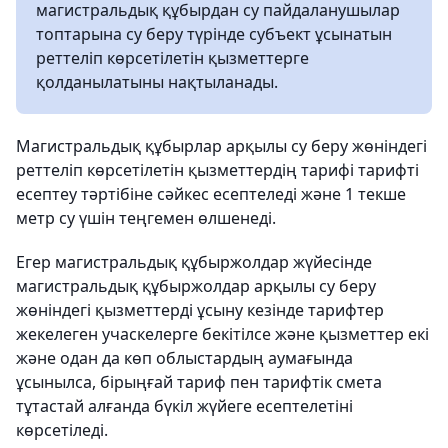
магистральдық құбырдан су пайдаланушылар
топтарына су беру түрінде субъект ұсынатын
реттеліп көрсетілетін қызметтерге
қолданылатыны нақтыланады.
Магистральдық құбырлар арқылы су беру жөніндегі
реттеліп көрсетілетін қызметтердің тарифі тарифті
есептеу тәртібіне сәйкес есептеледі және 1 текше
метр су үшін теңгемен өлшенеді.
Егер магистральдық құбыржолдар жүйесінде
магистральдық құбыржолдар арқылы су беру
жөніндегі қызметтерді ұсыну кезінде тарифтер
жекелеген учаскелерге бекітілсе және қызметтер екі
және одан да көп облыстардың аумағында
ұсынылса, бірыңғай тариф пен тарифтік смета
тұтастай алғанда бүкіл жүйеге есептелетіні
көрсетіледі.