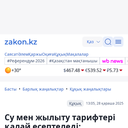
Қаз
Саясат
Әлем
Қаржы
Оқиға
Құқық
Мақалалар
#Референдум-2026
#Қазақстан мақтанышы
+30°
$
467.48
€
539.52
₽
5.73
Басты
Барлық жаңалықтар
Құқық жаңалықтары
Құқық
13:05, 28 қараша 2025
Су мен жылыту тарифтері
қалай есептеледі: