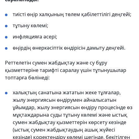
тиісті өңір халқының төлем қабілеттілігі деңгейі;
тұтыну көлемі;
инфляцияға әсері;
өңірдің өнеркәсіптік өндірісін дамыту деңгейі.
Реттелетін сумен жабдықтау және су бұру
қызметтеріне тарифті саралау үшін тұтынушылар
топтарға бөлінеді:
халықтың санатына жататын жеке тұлғалар,
жылу энергиясын өндірумен айналысатын
ұйымдар, жылу энергиясын өндіру процесінде өз
мұқтаждарына суды тұтыну көлемі және ыстық
сумен жабдықтау қызметтерін көрсету кезінде
(ыстық сумен жабдықтаудың ашық жүйесі
кезінде) қоректендіру көлемі шегінде, бекітілген