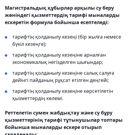
Магистральдық құбырлар арқылы су беру
жөніндегі қызметтердің тарифі мыналарды
ескеретін формула бойынша есептеледі:
тарифтің қолданылу кезеңі (бір жылға немесе
бүкіл кезеңге);
тарифтің қолданылу кезеңіне арналған
экономикалық негізделген шығындар;
тарифтің қолданылу кезеңіне салық салуға
дейінгі пайданың рұқсат етілген деңгейі;
тарифтің қолданылу кезеңіне көрсетілетін
қызметтердің көлемі.
Реттелетін сумен жабдықтау және су бұру
қызметтерінің тарифі тұтынушылар топтары
бойынша мыналарды ескере отырып
сараланады: