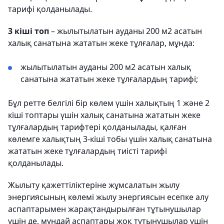
тарифі қолданылады.
3 кіші топ
– жылытылатын ауданы 200 м2 асатын
халық санатына жататын жеке тұлғалар, мұнда:
жылытылатын ауданы 200 м2 асатын халық
санатына жататын жеке тұлғалардың тарифі;
Бұл ретте белгілі бір көлем үшін халықтың 1 және 2
кіші топтары үшін халық санатына жататын жеке
тұлғалардың тарифтері қолданылады, қалған
көлемге халықтың 3-кіші тобы үшін халық санатына
жататын жеке тұлғалардың тиісті тарифі
қолданылады.
Жылыту қажеттіліктеріне жұмсалатын жылу
энергиясының көлемі жылу энергиясын есепке алу
аспаптарымен жарақтандырылған тұтынушылар
үшін де, мұндай аспаптары жоқ тұтынушылар үшін