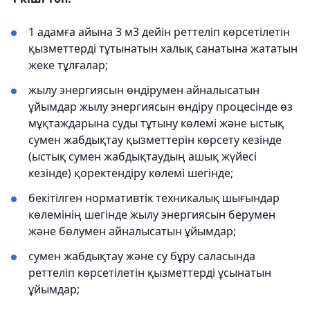
1 адамға айына 3 м3 дейін реттеліп көрсетілетін
қызметтерді тұтынатын халық санатына жататын
жеке тұлғалар;
жылу энергиясын өндірумен айналысатын
ұйымдар жылу энергиясын өндіру процесінде өз
мұқтаждарына суды тұтыну көлемі және ыстық
сумен жабдықтау қызметтерін көрсету кезінде
(ыстық сумен жабдықтаудың ашық жүйесі
кезінде) қоректендіру көлемі шегінде;
бекітілген нормативтік техникалық шығындар
көлемінің шегінде жылу энергиясын берумен
және бөлумен айналысатын ұйымдар;
сумен жабдықтау және су бұру саласында
реттеліп көрсетілетін қызметтерді ұсынатын
ұйымдар;