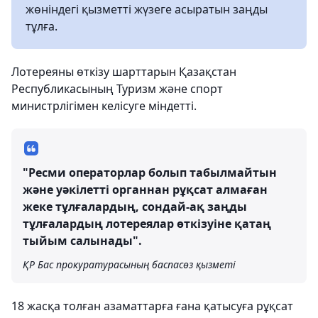
жөніндегі қызметті жүзеге асыратын заңды
тұлға.
Лотереяны өткізу шарттарын Қазақстан
Республикасының Туризм және спорт
министрлігімен келісуге міндетті.
"Ресми операторлар болып табылмайтын
және уәкілетті органнан рұқсат алмаған
жеке тұлғалардың, сондай-ақ заңды
тұлғалардың лотереялар өткізуіне қатаң
тыйым салынады".
ҚР Бас прокуратурасының баспасөз қызметі
18 жасқа толған азаматтарға ғана қатысуға рұқсат