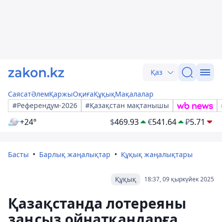
Қаз
Саясат
Әлем
Қаржы
Оқиға
Құқық
Мақалалар
#Референдум-2026
#Қазақстан мақтанышы
+24°
$
469.93
€
541.64
₽
5.71
Басты
Барлық жаңалықтар
Құқық жаңалықтары
Құқық
18:37, 09 қыркүйек 2025
Қазақстанда лотереяны
заңсыз ойнатқандарға