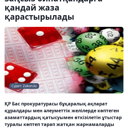
қандай жаза
қарастырылады
Сурет: Zakon.kz
ҚР Бас прокуратурасы бұқаралық ақпарат
құралдары мен әлеуметтік желілерде көптеген
азаматтардың қатысуымен өткізілетін ұтыстар
туралы көптеп тарап жатқан жарнамаларды