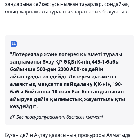
заңдарына сәйкес: ұсынылған тауарлар, сондай-ақ
оның жарнамасы туралы ақпарат анық болуы тиіс.
"Лотереялар және лотерея қызметі туралы
заңнаманы бұзу ҚР ӘҚБтК-нің 445-1-бабы
бойынша 500-ден 2000 АЕК-ке дейін
айыппұлды көздейді. Лотерея қызметін
алаяқтық мақсатта пайдалану ҚК-нің 190-
бабы бойынша 10 жыл бас бостандығынан
айыруға дейін қылмыстық жауаптылықты
көздейді".
ҚР Бас прокуратурасының баспасөз қызметі
Бұған дейін Ақтау қаласының прокуроры Алматыда