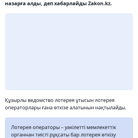
назарға алды, деп хабарлайды Zakon.kz.
Құзырлы ведомство лотерея ұтысын лотерея
операторлары ғана өткізе алатынын нақтылайды.
Лотерея операторы – уәкілетті мемлекеттік
органнан тиісті рұқсаты бар лотерея өткізу