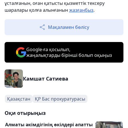
ұсталғанын, оған қатысты қызметтік тексеру
шаралары қолға алынғанын
жазғанбыз
.
Мақаламен бөлісу
Google-ға қосылып,
жаңалықтарды бірінші болып оқыңыз
Камшат Сатиева
Қазақстан
ҚР Бас прокуратурасы
Оқи отырыңыз
Алматы әкімдігінің өкілдері апатты