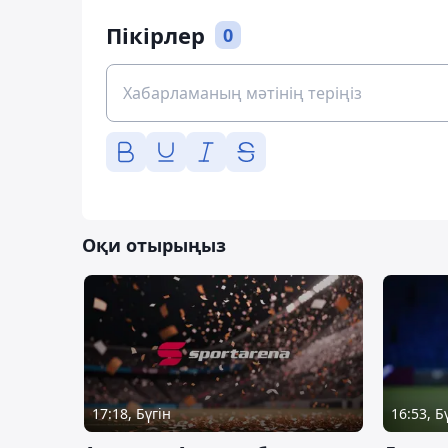
Пікірлер
0
Оқи отырыңыз
17:18, Бүгін
16:53, Б