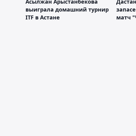
Асылжан Арыстанбекова
Дастан
выиграла домашний турнир
запас
ITF в Астане
матч "