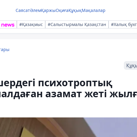
Саясат
Әлем
Қаржы
Оқиға
Құқық
Мақалалар
#Қазақмыс
#Салыстырмалы Қазақстан
#Халық бухг
тары
Құқ
лшердегі психотроптық
малдаған азамат жеті жыл