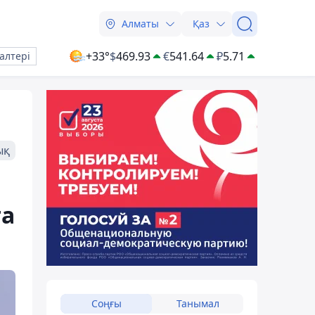
Алматы
Қаз
+33°
$
469.93
€
541.64
₽
5.71
алтері
ық
ға
Соңғы
Танымал