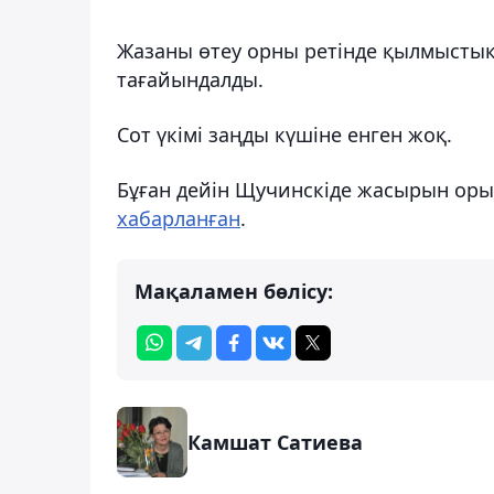
Жазаны өтеу орны ретінде қылмыстық-
тағайындалды.
Сот үкімі заңды күшіне енген жоқ.
Бұған дейін Щучинскіде жасырын орын
хабарланған
.
Мақаламен бөлісу:
Камшат Сатиева