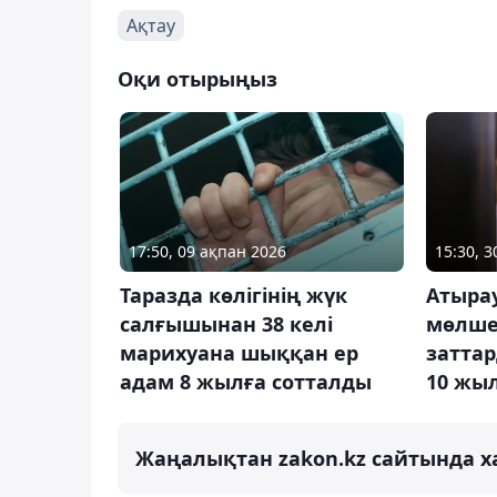
Ақтау
Оқи отырыңыз
17:50, 09 ақпан 2026
15:30, 
Таразда көлігінің жүк
Атырау
салғышынан 38 келі
мөлше
марихуана шыққан ер
заттар
адам 8 жылға сотталды
10 жы
Жаңалықтан zakon.kz сайтында х