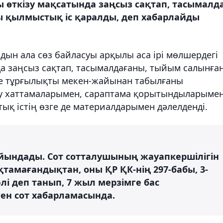
 өткізу мақсатында заңсыз сақтап, тасымалд
ы қылмыстық іс қаралды, деп хабарлайды
ын ала сөз байласуы арқылы аса ірі мөлшердегі
да заңсыз сақтап, тасымалдағаны, тыйым салынға
не тұрғылықты мекен-жайынан табылғаны
ту хаттамаларымен, сараптама қорытындыларымен
қ істің өзге де материалдарымен дәлелденді.
йындады. Сот сотталушының жауапкершілігін
амағандықтан, оны ҚР ҚК-нің 297-бабы, 3-
әлі деп танып, 7 жыл мерзімге бас
ен сот хабарламасында.