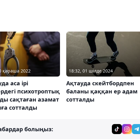
18:32, 01 шілде 2024
30 қараша 2022
Ақтауда скейтбордпен
да аса ірі
баланы қаққан ер адам
рдегі психотроптық
сотталды
ды сақтаған азамат
лға сотталды
абардар болыңыз: