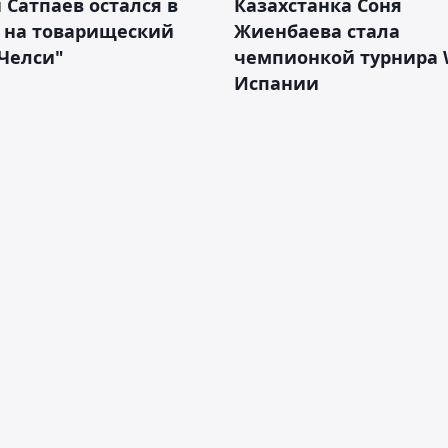
 Сатпаев остался в
Казахстанка Соня
е на товарищеский
Жиенбаева стала
Челси"
чемпионкой турнира 
Испании