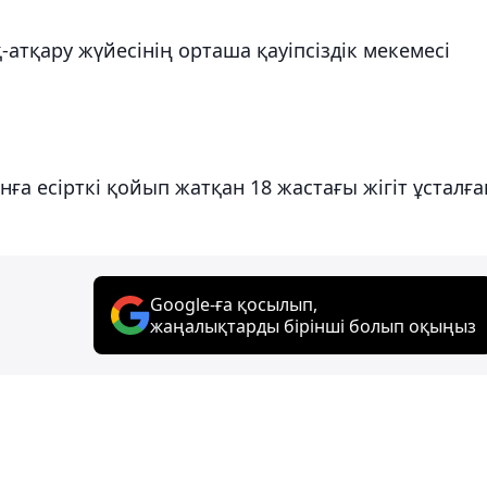
атқару жүйесінің орташа қауіпсіздік мекемесі
ға есірткі қойып жатқан 18 жастағы жігіт ұсталғ
Google-ға қосылып,
жаңалықтарды бірінші болып оқыңыз