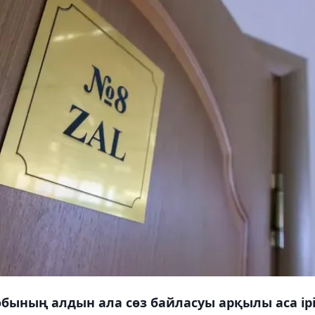
бының алдын ала сөз байласуы арқылы аса iр