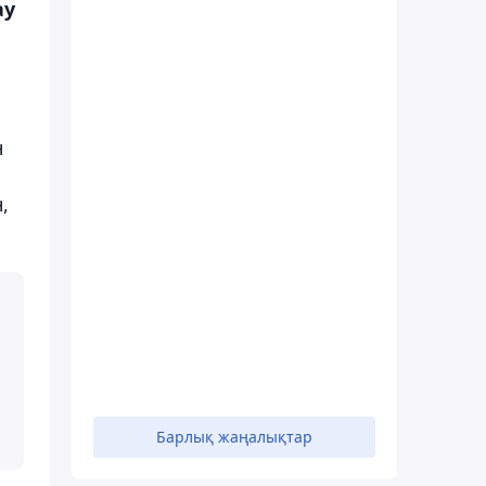
ау
н
,
Барлық жаңалықтар