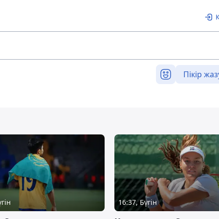
Пікір жаз
үгін
16:37, Бүгін