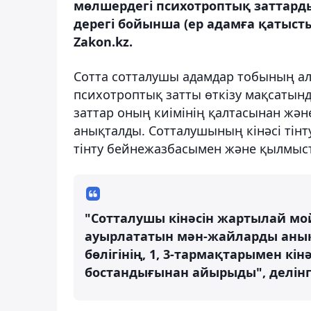
мөлшердегі психотроптық заттарды
дерегі бойынша (ер адамға қатыст
Zakon.kz.
Сотта сотталушы адамдар тобының алд
психотроптық затты өткізу мақсатын
заттар оның киімінің қалтасынан жә
анықталды. Сотталушының кінәсі тін
тінту бейнежазбасымен және қылмысты
"Сотталушы кінәсін жартылай мо
ауырлататын мән-жайларды анықт
бөлігінің, 1, 3-тармақтарымен кін
бостандығынан айырыды", делінг