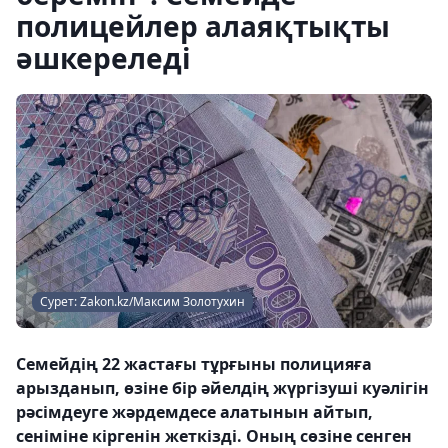
полицейлер алаяқтықты
әшкереледі
Сурет: Zakon.kz/Максим Золотухин
Семейдің 22 жастағы тұрғыны полицияға
арызданып, өзіне бір әйелдің жүргізуші куәлігін
рәсімдеуге жәрдемдесе алатынын айтып,
сеніміне кіргенін жеткізді. Оның сөзіне сенген