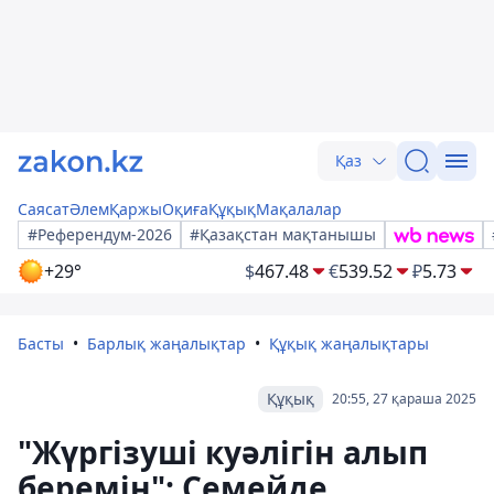
Қаз
Саясат
Әлем
Қаржы
Оқиға
Құқық
Мақалалар
#Референдум-2026
#Қазақстан мақтанышы
+29°
$
467.48
€
539.52
₽
5.73
Басты
Барлық жаңалықтар
Құқық жаңалықтары
Құқық
20:55, 27 қараша 2025
"Жүргізуші куәлігін алып
беремін": Семейде