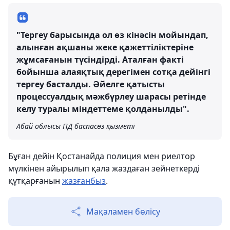
"Тергеу барысында ол өз кінәсін мойындап,
алынған ақшаны жеке қажеттіліктеріне
жұмсағанын түсіндірді. Аталған факті
бойынша алаяқтық дерегімен сотқа дейінгі
тергеу басталды. Әйелге қатысты
процессуалдық мәжбүрлеу шарасы ретінде
келу туралы міндеттеме қолданылды".
Абай облысы ПД баспасөз қызметі
Бұған дейін Қостанайда полиция мен риелтор
мүлкінен айырылып қала жаздаған зейнеткерді
құтқарғанын
жазғанбыз
.
Мақаламен бөлісу