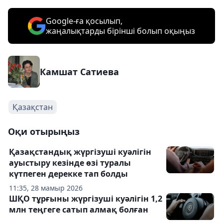
Google-ға қосылып,
жаңалықтарды бірінші болып оқыңыз
Камшат Сатиева
Қазақстан
Оқи отырыңыз
Қазақстандық жүргізуші куәлігін
ауыстыру кезінде өзі туралы
күтпеген дерекке тап болды
11:35, 28 мамыр 2026
ШҚО тұрғыны жүргізуші куәлігін 1,2
млн теңгеге сатып алмақ болған