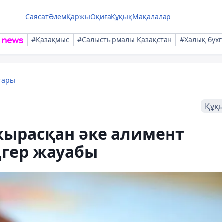
Саясат
Әлем
Қаржы
Оқиға
Құқық
Мақалалар
#Қазақмыс
#Салыстырмалы Қазақстан
#Халық бухг
тары
Құқ
жырасқан әке алимент
аңгер жауабы