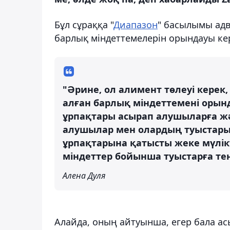
Бұл сұраққа "
Диапазон
" басылымы адв
барлық міндеттемелерін орындауы кер
"Әрине, ол алимент төлеуі керек,
алған барлық міндеттемені орын
ұрпақтары асырап алушыларға жә
алушылар мен олардың туыстары 
ұрпақтарына қатысты жеке мүлікт
міндеттер бойынша туыстарға теңе
Алена Дуля
Алайда, оның айтуынша, егер бала а