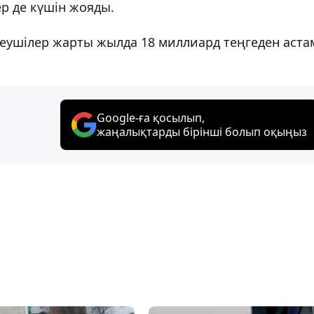
р де күшін жояды.
леушілер жарты жылда 18 миллиард теңгеден аста
Google-ға қосылып,
жаңалықтарды бірінші болып оқыңыз