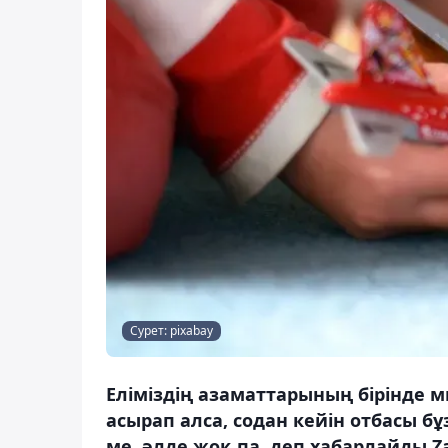
Сурет: pixabay
Еліміздің азаматтарының бірінде 
асырап алса, содан кейін отбасы б
ме, әлде жоқ па, деп хабарлайды Za