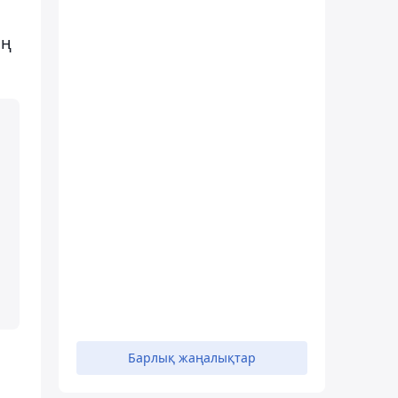
ың
Барлық жаңалықтар