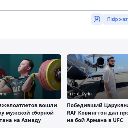
Пікір жаз
үгін
11:18, Бүгін
тяжелоатлетов вошли
Победивший Царукян
ку мужской сборной
RAF Ковингтон дал пр
тана на Азиаду
на бой Армана в UFC