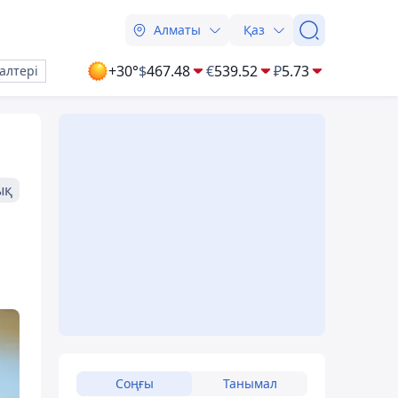
Алматы
Қаз
+30°
$
467.48
€
539.52
₽
5.73
алтері
ық
Соңғы
Танымал