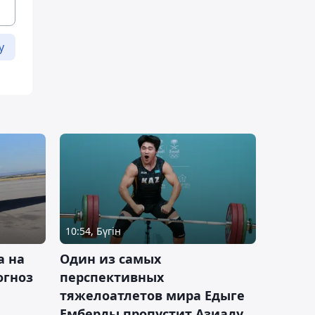
у
10:54, Бүгін
а на
Один из самых
огноз
перспективных
тяжелоатлетов мира Едыге
Емберды пропустит Азиаду