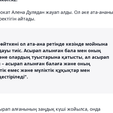
окат Алена Дулядан жауап алды. Ол әке ата-анан
ектігін айтады.
 өйткені ол ата-ана ретінде кезінде мойнына
дауы тиіс. Асырап алынған бала мен оның
не олардың туыстарына қатысты, ал асырап
– асырап алынған балаға және оның
ік емес және мүліктік құқықтар мен
стіріледі".
сырап алғанының заңдық күші жойылса, онда