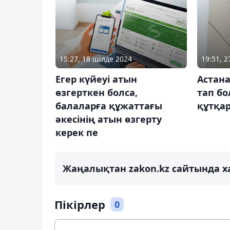
15:27, 18 шілде 2024
19:51, 
Егер күйеуі атын
Астан
өзгерткен болса,
тап бо
балаларға құжаттағы
құтқа
әкесінің атын өзгерту
керек пе
Жаңалықтан zakon.kz сайтында х
Пікірлер
0