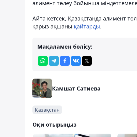
алимент төлеу бойынша міндеттемеле
Айта кетсек, Қазақстанда алимент тө
қарыз ақшаны
қайтарды
.
Мақаламен бөлісу:
Камшат Сатиева
Қазақстан
Оқи отырыңыз