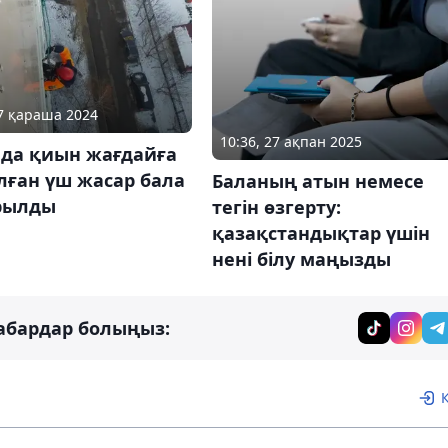
27 қараша 2024
10:36, 27 ақпан 2025
ада қиын жағдайға
лған үш жасар бала
Баланың атын немесе
рылды
тегін өзгерту:
қазақстандықтар үшін
нені білу маңызды
абардар болыңыз: