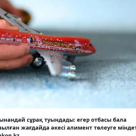
мынандай сұрақ туындады: егер отбасы бала
ұзылған жағдайда әкесі алимент төлеуге міндет
kon.kz.