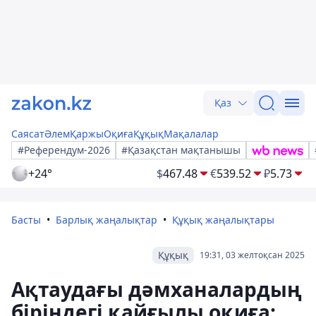
Қаз
Саясат
Әлем
Қаржы
Оқиға
Құқық
Мақалалар
#Референдум-2026
#Қазақстан мақтанышы
+24°
$
467.48
€
539.52
₽
5.73
Басты
Барлық жаңалықтар
Құқық жаңалықтары
Құқық
19:31, 03 желтоқсан 2025
Ақтаудағы дәмханалардың
біріндегі қайғылы оқиға: