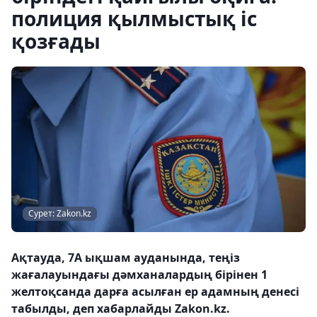
полиция қылмыстық іс
қозғады
Сурет: Zakon.kz
Ақтауда, 7А ықшам ауданында, теңіз
жағалауындағы дәмханалардың бірінен 1
желтоқсанда дарға асылған ер адамның денесі
табылды, деп хабарлайды Zakon.kz.