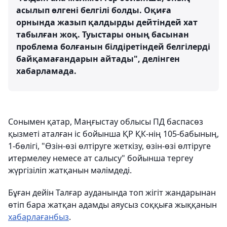
асылып өлгені белгілі болды. Оқиға
орнында жазып қалдырды дейтіндей хат
табылған жоқ. Туыстары оның басынан
проблема болғанын білдіретіндей белгілерді
байқамағандарын айтады", делінген
хабарламада.
Сонымен қатар, Маңғыстау облысы ПД баспасөз
қызметі аталған іс бойынша ҚР ҚК-нің 105-бабының,
1-бөлігі, "Өзін-өзі өлтіруге жеткізу, өзін-өзі өлтіруге
итермелеу немесе ат салысу" бойынша тергеу
жүргізіліп жатқанын мәлімдеді.
Бұған дейін Талғар ауданында топ жігіт жандарынан
өтіп бара жатқан адамды аяусыз соққыға жыққанын
хабарлағанбыз
.