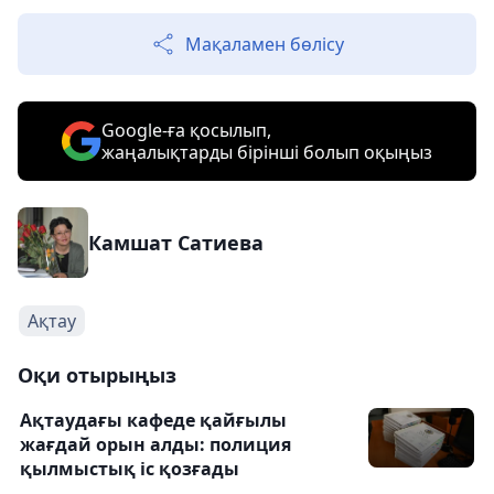
Мақаламен бөлісу
Google-ға қосылып,
жаңалықтарды бірінші болып оқыңыз
Камшат Сатиева
Ақтау
Оқи отырыңыз
Ақтаудағы кафеде қайғылы
жағдай орын алды: полиция
қылмыстық іс қозғады