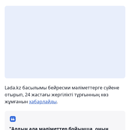
Lada.kz басылымы бейресми мәліметтерге сүйене
отырып, 24 жастағы жергілікті тұрғынның көз
жұмғанын
хабарлайды
.
"Алдын ала мәліметтер бойынша, оның