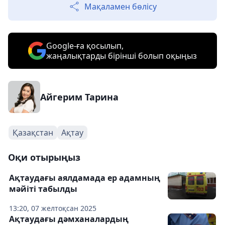
Мақаламен бөлісу
Google-ға қосылып,
жаңалықтарды бірінші болып оқыңыз
Айгерим Тарина
Қазақстан
Ақтау
Оқи отырыңыз
Ақтаудағы аялдамада ер адамның
мәйіті табылды
13:20, 07 желтоқсан 2025
Ақтаудағы дәмханалардың