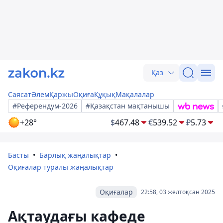
Қаз
Саясат
Әлем
Қаржы
Оқиға
Құқық
Мақалалар
#Референдум-2026
#Қазақстан мақтанышы
+28°
$
467.48
€
539.52
₽
5.73
Басты
Барлық жаңалықтар
Оқиғалар туралы жаңалықтар
Оқиғалар
22:58, 03 желтоқсан 2025
Ақтаудағы кафеде