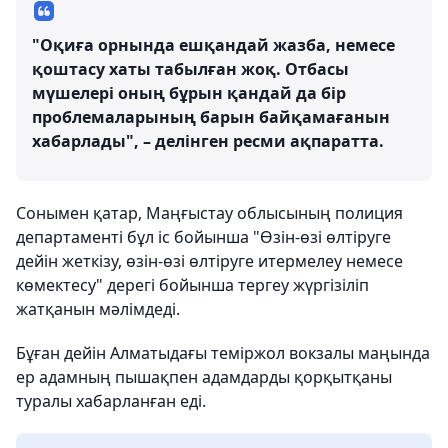
"Оқиға орнында ешқандай жазба, немесе
қоштасу хаты табылған жоқ. Отбасы
мүшелері оның бұрын қандай да бір
проблемаларының барын байқамағанын
хабарлады", – делінген ресми ақпаратта.
Сонымен қатар, Маңғыстау облысының полиция
департаменті бұл іс бойынша "Өзін-өзі өлтіруге
дейін жеткізу, өзін-өзі өлтіруге итермелеу немесе
көмектесу" дерегі бойынша тергеу жүргізіліп
жатқанын мәлімдеді.
Бұған дейін Алматыдағы теміржол вокзалы маңында
ер адамның пышақпен адамдарды қорқытқаны
туралы хабарланған еді.