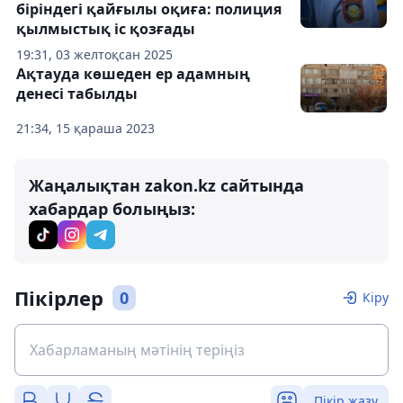
біріндегі қайғылы оқиға: полиция
қылмыстық іс қозғады
19:31, 03 желтоқсан 2025
Ақтауда көшеден ер адамның
денесі табылды
21:34, 15 қараша 2023
Жаңалықтан zakon.kz сайтында
хабардар болыңыз:
Пікірлер
0
Кіру
Пікір жазу