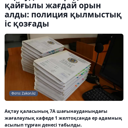
қайғылы жағдай орын
алды: полиция қылмыстық
іс қозғады
Фото: Zakon.kz
Ақтау қаласының 7А шағынауданындағы
жағалаулық кафеде 1 желтоқсанда ер адамның
асылып тұрған денесі табылды.