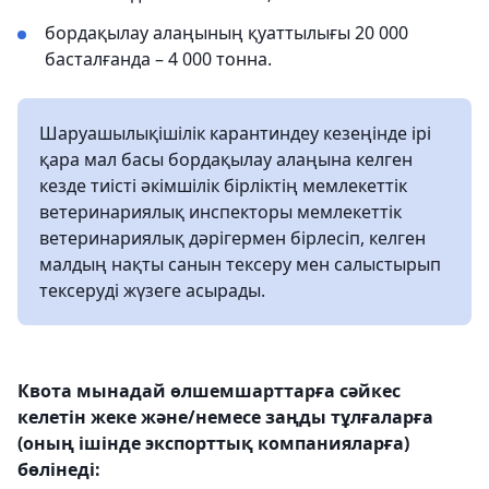
бордақылау алаңының қуаттылығы 20 000
басталғанда – 4 000 тонна.
Шаруашылықiшiлік карантиндеу кезеңiнде ірі
қара мал басы бордақылау алаңына келген
кезде тиiстi әкiмшiлiк бiрлiктiң мемлекеттiк
ветеринариялық инспекторы мемлекеттік
ветеринариялық дәрiгермен бiрлесiп, келген
малдың нақты санын тексеру мен салыстырып
тексеруді жүзеге асырады.
Квота мынадай өлшемшарттарға сәйкес
келетін жеке және/немесе заңды тұлғаларға
(оның ішінде экспорттық компанияларға)
бөлінеді: