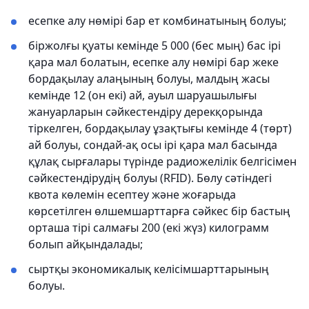
есепке алу нөмірі бар ет комбинатының болуы;
біржолғы қуаты кемінде 5 000 (бес мың) бас ірі
қара мал болатын, есепке алу нөмірі бар жеке
бордақылау алаңының болуы, малдың жасы
кемінде 12 (он екі) ай, ауыл шаруашылығы
жануарларын сәйкестендіру дерекқорында
тіркелген, бордақылау ұзақтығы кемінде 4 (төрт)
ай болуы, сондай-ақ осы ірі қара мал басында
құлақ сырғалары түрінде радиожелілік белгісімен
сәйкестендірудің болуы (RFID). Бөлу сәтіндегі
квота көлемін есептеу және жоғарыда
көрсетілген өлшемшарттарға сәйкес бір бастың
орташа тірі салмағы 200 (екі жүз) килограмм
болып айқындалады;
сыртқы экономикалық келісімшарттарының
болуы.