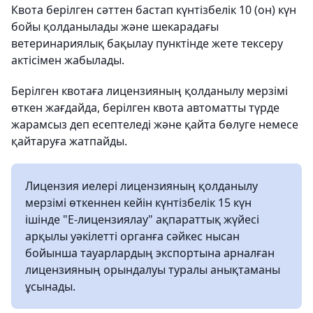
Квота берілген сәттен бастап күнтізбелік 10 (он) күн
бойы қолданылады және шекарадағы
ветеринариялық бақылау пунктінде жете тексеру
актісімен жабылады.
Берілген квотаға лицензияның қолданылу мерзімі
өткен жағдайда, берілген квота автоматты түрде
жарамсыз деп есептеледі және қайта бөлуге немесе
қайтаруға жатпайды.
Лицензия иелері лицензияның қолданылу
мерзімі өткеннен кейін күнтізбелік 15 күн
ішінде "Е-лицензиялау" ақпараттық жүйесі
арқылы уәкілетті органға сәйкес нысан
бойынша тауарлардың экспортына арналған
лицензияның орындалуы туралы анықтаманы
ұсынады.