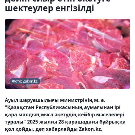
шектеулер енгізілді
Фото: Zakon.kz
Ауыл шаруашылығы министрінің м. а.
"Қазақстан Республикасының аумағынан ірі
қара малдың мяса әкетудің кейбір мәселелері
туралы" 2025 жылғы 28 қарашадағы бұйрыққа
қол қойды, деп хабарлайды Zakon.kz.