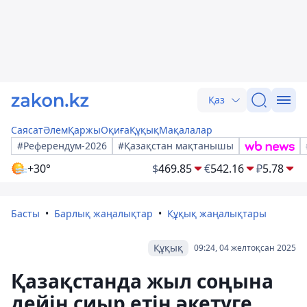
Қаз
Саясат
Әлем
Қаржы
Оқиға
Құқық
Мақалалар
#Референдум-2026
#Қазақстан мақтанышы
+30°
$
469.85
€
542.16
₽
5.78
Басты
Барлық жаңалықтар
Құқық жаңалықтары
Құқық
09:24, 04 желтоқсан 2025
Қазақстанда жыл соңына
дейін сиыр етін әкетуге