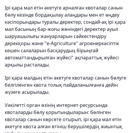
Ірі қара мал етін әкетуге арналған квоталар санын
бөлу кезінде бордақылау алаңдары мен ет өңдеу
кәсіпорындары туралы деректер, сондай-ақ ірі қара
мал басының бар-жоғы жөніндегі деректер ауыл
шаруашылығы жануарларын сәйкестендіру
дерекқоры және "e-Agriculture" агроөнеркәсіптік
кешен салаларын басқарудың бірыңғай
автоматтандырылған жүйесі" ақпараттық жүйесі
арқылы расталады.
Ірі қара малдың етін әкетуге квоталар санын бөлуге
белгіленген квота толық пайдаланылғанға дейін
жүзеге асырылады.
Уәкілетті орган өзінің интернет-ресурсында
квоталарды бөлу қорытындыларын: бөлінген
квоталар санын көрсете отырып, ірі қара мал етін
әкетуге квота алған өтініш берушілердің жиынтық