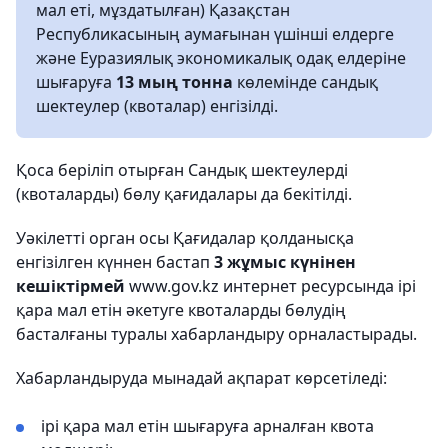
мал еті, мұздатылған) Қазақстан
Республикасының аумағынан үшінші елдерге
және Еуразиялық экономикалық одақ елдеріне
шығаруға
13 мың тонна
көлемінде сандық
шектеулер (квоталар) енгізілді.
Қоса беріліп отырған Сандық шектеулерді
(квоталарды) бөлу қағидалары да бекітілді.
Уәкілетті орган осы Қағидалар қолданысқа
енгізілген күннен бастап
3 жұмыс күнінен
кешіктірмей
www.gov.kz интернет ресурсында ірі
қара мал етін әкетуге квоталарды бөлудің
басталғаны туралы хабарландыру орналастырады.
Хабарландыруда мынадай ақпарат көрсетіледі:
ірі қара мал етін шығаруға арналған квота