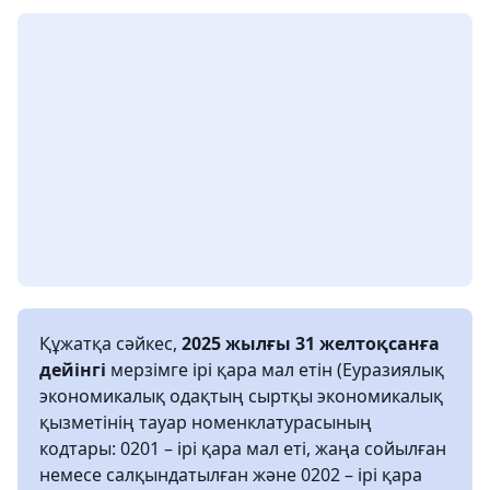
Құжатқа сәйкес,
2025 жылғы 31 желтоқсанға
дейінгі
мерзімге ірі қара мал етін (Еуразиялық
экономикалық одақтың сыртқы экономикалық
қызметінің тауар номенклатурасының
кодтары: 0201 – ірі қара мал еті, жаңа сойылған
немесе салқындатылған және 0202 – ірі қара