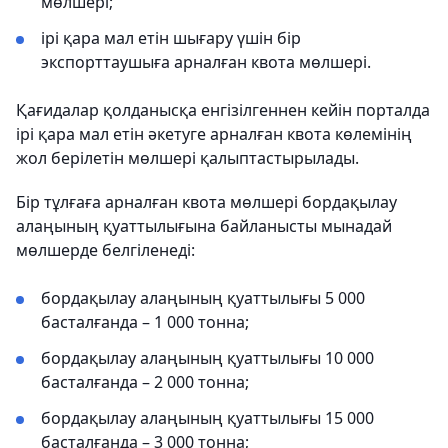
мөлшері;
ірі қара мал етін шығару үшін бір
экспорттаушыға арналған квота мөлшері.
Қағидалар қолданысқа енгізілгеннен кейін порталда
ірі қара мал етін әкетуге арналған квота көлемінің
жол берілетін мөлшері қалыптастырылады.
Бір тұлғаға арналған квота мөлшері бордақылау
алаңының қуаттылығына байланысты мынадай
мөлшерде белгіленеді:
бордақылау алаңының қуаттылығы 5 000
басталғанда – 1 000 тонна;
бордақылау алаңының қуаттылығы 10 000
басталғанда – 2 000 тонна;
бордақылау алаңының қуаттылығы 15 000
басталғанда – 3 000 тонна;