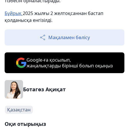
тізбесін орналастырады.
Бұйрық
2025 жылғы 2 желтоқсаннан бастап
қолданысқа енгізілді.
Мақаламен бөлісу
Google-ға қосылып,
жаңалықтарды бірінші болып оқыңыз
Ботагөз Ақиқат
Қазақстан
Оқи отырыңыз