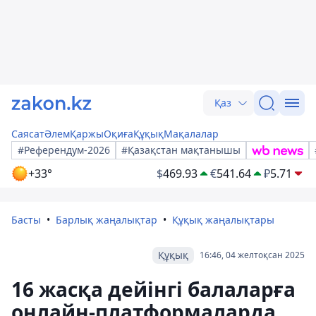
Қаз
Саясат
Әлем
Қаржы
Оқиға
Құқық
Мақалалар
#Референдум-2026
#Қазақстан мақтанышы
+33°
$
469.93
€
541.64
₽
5.71
Басты
Барлық жаңалықтар
Құқық жаңалықтары
Құқық
16:46, 04 желтоқсан 2025
16 жасқа дейінгі балаларға
онлайн-платформаларда