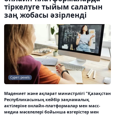
тіркелуге тыйым салатын
заң жобасы әзірленді
Сурет: pexels
Мәдениет және ақпарат министрлігі "Қазақстан
Республикасының кейбір заңнамалық
актілеріне онлайн-платформалар мен масс-
медиа мәселелері бойынша өзгерістер мен