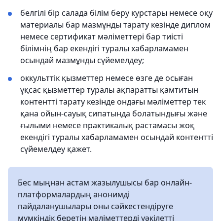
белгілі бір салада білім беру курстары немесе оқу
материалы бар мазмұнды тарату кезінде диплом
немесе сертификат мәліметтері бар тиісті
білімнің бар екендігі туралы хабарламамен
осындай мазмұнды сүйемелдеу;
оккульттік қызметтер немесе өзге де осыған
ұқсас қызметтер туралы ақпаратты қамтитын
контентті тарату кезінде ондағы мәліметтер тек
қана ойын-сауық сипатында болатындығы және
ғылыми немесе практикалық растамасы жоқ
екендігі туралы хабарламамен осындай контентті
сүйемелдеу қажет.
Бес мыңнан астам жазылушысы бар онлайн-
платформалардың анонимді
пайдаланушылары оны сәйкестендіруге
мүмкіндік беретін мәліметтерді уәкілетті