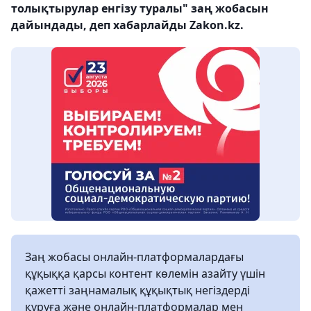
толықтырулар енгізу туралы" заң жобасын
дайындады, деп хабарлайды Zakon.kz.
Заң жобасы онлайн-платформалардағы
құқыққа қарсы контент көлемін азайту үшін
қажетті заңнамалық құқықтық негіздерді
құруға және онлайн-платформалар мен