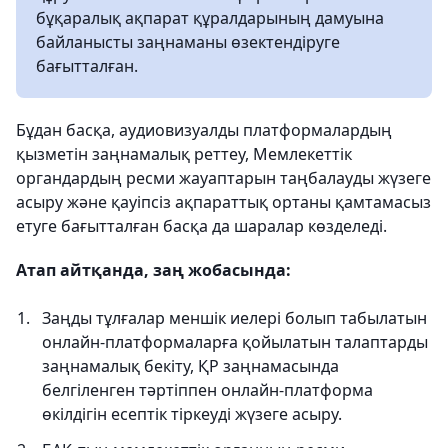
бұқаралық ақпарат құралдарының дамуына
байланысты заңнаманы өзектендіруге
бағытталған.
Бұдан басқа, аудиовизуалды платформалардың
қызметін заңнамалық реттеу, Мемлекеттік
органдардың ресми жауаптарын таңбалауды жүзеге
асыру және қауіпсіз ақпараттық ортаны қамтамасыз
етуге бағытталған басқа да шаралар көзделеді.
Атап айтқанда, заң жобасында:
Заңды тұлғалар меншік иелері болып табылатын
онлайн-платформаларға қойылатын талаптарды
заңнамалық бекіту, ҚР заңнамасында
белгіленген тәртіппен онлайн-платформа
өкілдігін есептік тіркеуді жүзеге асыру.