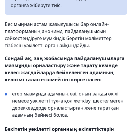
органға жіберуге тиіс.
Бес мыңнан астам жазылушысы бар онлайн-
платформаның анонимді пайдаланушысын
сәйкестендіруге мүмкіндік беретін мәліметтер
тізбесін уәкілетті орган айқындайды.
Сондай-ақ, заң жобасында пайдаланушыларға
мазмұнды орналастыру және тарату кезінде
келесі жағдайларда бейнеленген адамның
келісімі талап етілмейтіні көрсетілген:
егер мазмұнда адамның өзі, оның заңды өкілі
немесе уәкілетті тұлға қол жеткізуі шектелмеген
дереккөздерде орналастырған және таратқан
адамның бейнесі болса.
Бекітетін уәкілетті органның өкілеттіктерін