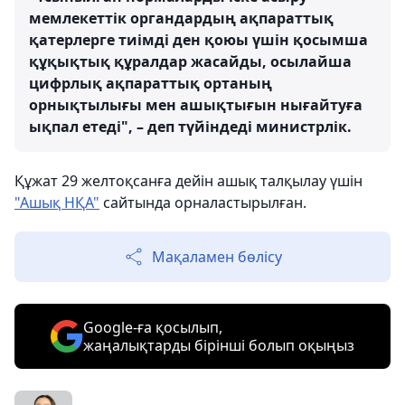
мемлекеттік органдардың ақпараттық
қатерлерге тиімді ден қоюы үшін қосымша
құқықтық құралдар жасайды, осылайша
цифрлық ақпараттық ортаның
орнықтылығы мен ашықтығын нығайтуға
ықпал етеді", – деп түйіндеді министрлік.
Құжат 29 желтоқсанға дейін ашық талқылау үшін
"Ашық НҚА"
сайтында орналастырылған.
Мақаламен бөлісу
Google-ға қосылып,
жаңалықтарды бірінші болып оқыңыз