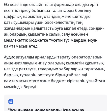
Өз кезегінде онлайн-платформалар өкілдіктерін
есептік тіркеу бойынша талаптарды белгілеу
цифрлық нарықтың отандық және шетелдік
қатысушылары үшін бәсекелестіктің тең
жағдайларын қалыптастыруға ықпал етеді, сондай-
ақ олардың қызметіне салық салу есебінен
мемлекеттік бюджетке түсетін түсімдердің өсуін
қамтамасыз етеді.
Аудиовизуалды арналарды тарату операторларын
лицензиялауды енгізу олардың қызметін құқықтық
негізде реттеуге, телерадио хабарларын таратудың
барлық түрлерін реттеуге бірыңғай тәсілді
қамтамасыз етуге және бюджет кірістерін ұлғайтуға
мүмкіндік береді.
"Ұсынылған нормаларды іске асыру