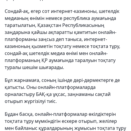
Сондай-ақ, егер сот интернет-казиноны, шетелдік
медианың өнімін немесе республика аумағында
таратылатын, Қазақстан Республикасының
заңдарына қайшы ақпаратты қамтитын онлайн-
платформаны заңсыз деп таныса, интернет-
казиноның қызметін тоқтату немесе тоқтата тұру,
сондай-ақ шетелдік медиа өнімі мен онлайн-
платформаның ҚР аумағында таралуын тоқтату
туралы шешім шығарады.
Бұл жарнамаға, соның ішінде дәрі-дәрмектерге де
қатысты. Оны онлайн-платформаларда
орналастыру БАҚ-қа ұқсас, заңнаманы сақтай
отырып жүргізілуі тиіс.
Бұдан басқа, онлайн-платформалар өкілдіктерін
тоқтата тұру мүмкіндігін ескере отырып, желілер
мен байланыс құралдарының жұмысын тоқтата тұру