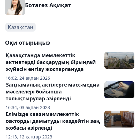
Ботагөз Ақиқат
Қазақстан
Оқи отырыңыз
Қазақстанда мемлекеттік
активтерді басқарудың бірыңғай
жүйесін енгізу жоспарлануда
16:02, 24 ақпан 2026
Заңнамалық актілерге масс-медиа
мәселелері бойынша
толықтырулар әзірленді
16:34, 03 ақпан 2023
Елімізде квазимемлекеттік
секторды дамытуды көздейтін заң
жобасы әзірленді
12:13, 12 қаңтар 2023