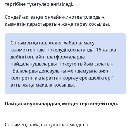
тәртібіне түзетулер енгізіледі.
Сондай-ақ, заңға онлайн-кинотеатрлардың
қызметін қарастыратын жаңа тарау қосылды.
Сонымен қатар, жедел хабар алмасу
қызметтерінде тіркелуді қоспағанда, 16 жасқа
дейінгі онлайн платформаларда
пайдаланушыларды тіркеуге тыйым салатын
"Балаларды денсаулығы мен дамуына зиян
келтіретін ақпараттан қорғау ерекшеліктері"
атты жаңа мақала қосылды.
Пайдаланушылардың міндеттері кеңейтілді.
Сонымен, пайдаланушылар міндетті: