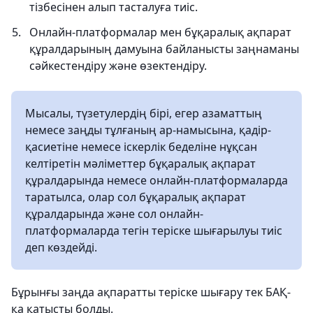
тізбесінен алып тасталуға тиіс.
Онлайн-платформалар мен бұқаралық ақпарат
құралдарының дамуына байланысты заңнаманы
сәйкестендіру және өзектендіру.
Мысалы, түзетулердің бірі, егер азаматтың
немесе заңды тұлғаның ар-намысына, қадір-
қасиетіне немесе іскерлік беделіне нұқсан
келтіретін мәліметтер бұқаралық ақпарат
құралдарында немесе онлайн-платформаларда
таратылса, олар сол бұқаралық ақпарат
құралдарында және сол онлайн-
платформаларда тегін теріске шығарылуы тиіс
деп көздейді.
Бұрынғы заңда ақпаратты теріске шығару тек БАҚ-
қа қатысты болды.