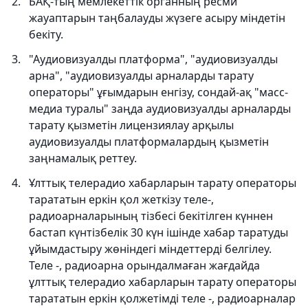
БАҚ-тың мемлекеттік органның ресми
жауаптарын таңбалауды жүзеге асыру міндетін
бекіту.
"Аудиовизуалды платформа", "аудиовизуалды
арна", "аудиовизуалды арналарды тарату
операторы" ұғымдарын енгізу, сондай-ақ "масс-
медиа туралы" заңда аудиовизуалды арналарды
тарату қызметін лицензиялау арқылы
аудиовизуалды платформалардың қызметін
заңнамалық реттеу.
Ұлттық телерадио хабарларын тарату операторы
тарататын еркін қол жеткізу теле-,
радиоарналарының тізбесі бекітілген күннен
бастап күнтізбелік 30 күн ішінде хабар таратуды
ұйымдастыру жөніндегі міндеттерді белгілеу.
Теле -, радиоарна орындалмаған жағдайда
ұлттық телерадио хабарларын тарату операторы
тарататын еркін қолжетімді теле -, радиоарналар