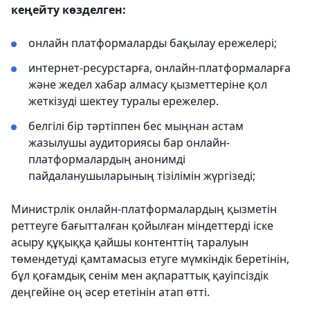
кеңейту көзделген:
онлайн платформаларды бақылау ережелері;
интернет-ресурстарға, онлайн-платформаларға
және жедел хабар алмасу қызметтеріне қол
жеткізуді шектеу туралы ережелер.
белгілі бір тәртіппен бес мыңнан астам
жазылушы аудиториясы бар онлайн-
платформалардың анонимді
пайдаланушыларының тізілімін жүргізеді;
Министрлік онлайн-платформалардың қызметін
реттеуге бағытталған қойылған міндеттерді іске
асыру құқыққа қайшы контенттің таралуын
төмендетуді қамтамасыз етуге мүмкіндік беретінін,
бұл қоғамдық сенім мен ақпараттық қауіпсіздік
деңгейіне оң әсер ететінін атап өтті.