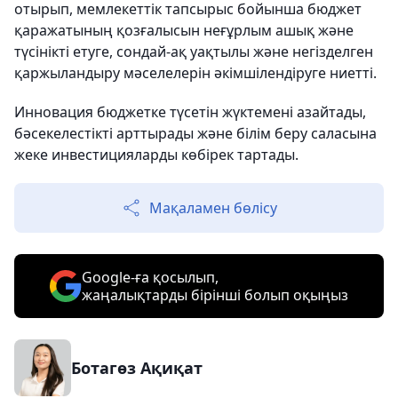
отырып, мемлекеттік тапсырыс бойынша бюджет
қаражатының қозғалысын неғұрлым ашық және
түсінікті етуге, сондай-ақ уақтылы және негізделген
қаржыландыру мәселелерін әкімшілендіруге ниетті.
Инновация бюджетке түсетін жүктемені азайтады,
бәсекелестікті арттырады және білім беру саласына
жеке инвестицияларды көбірек тартады.
Мақаламен бөлісу
Google-ға қосылып,
жаңалықтарды бірінші болып оқыңыз
Ботагөз Ақиқат