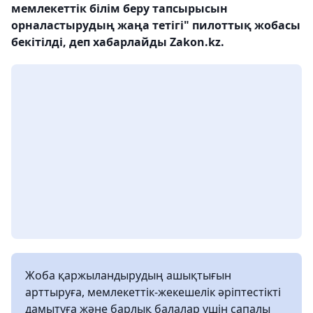
мемлекеттік білім беру тапсырысын
орналастырудың жаңа тетігі" пилоттық жобасы
бекітілді, деп хабарлайды Zakon.kz.
Жоба қаржыландырудың ашықтығын
арттыруға, мемлекеттік-жекешелік әріптестікті
дамытуға және барлық балалар үшін сапалы