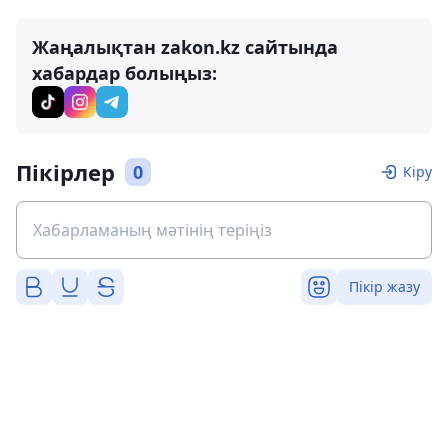
Жаңалықтан zakon.kz сайтында
хабардар болыңыз:
Пікірлер
0
Кіру
Пікір жазу