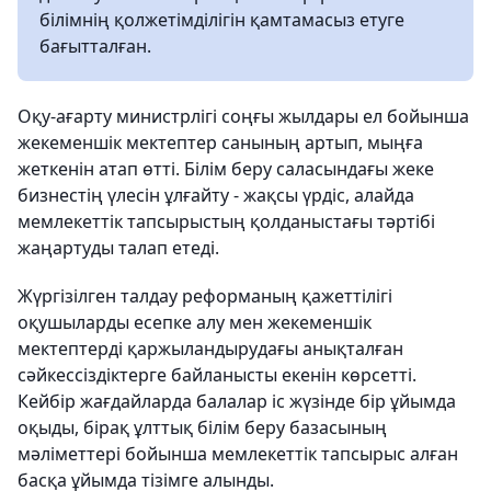
білімнің қолжетімділігін қамтамасыз етуге
бағытталған.
Оқу-ағарту министрлігі соңғы жылдары ел бойынша
жекеменшік мектептер санының артып, мыңға
жеткенін атап өтті. Білім беру саласындағы жеке
бизнестің үлесін ұлғайту - жақсы үрдіс, алайда
мемлекеттік тапсырыстың қолданыстағы тәртібі
жаңартуды талап етеді.
Жүргізілген талдау реформаның қажеттілігі
оқушыларды есепке алу мен жекеменшік
мектептерді қаржыландырудағы анықталған
сәйкессіздіктерге байланысты екенін көрсетті.
Кейбір жағдайларда балалар іс жүзінде бір ұйымда
оқыды, бірақ ұлттық білім беру базасының
мәліметтері бойынша мемлекеттік тапсырыс алған
басқа ұйымда тізімге алынды.