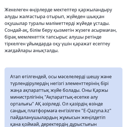
Жекелеген өңірлерде мектептер қаржыландыру
алуды жалғастыра отырып, жүйеден шыққан
оқушылар туралы мәліметтерді жүйеде ұстады.
Сондай-ақ, білім беру қызметін жүзеге асырмаған,
бірақ мемлекеттік тапсырыс алушы ретінде
тіркелген ұйымдарда оқу үшін қаражат есептеу
жағдайлары анықталды.
Атап өтілгендей, осы мәселелерді шешу және
түрлендірулердің негізгі элементтерінің бірі
жаңа ақпараттық жүйе болады. Оны Қаржы
министрлігінің "Ақпараттық-есепке алу
орталығы" АҚ әзірледі. Ол қазірдің өзінде
сандық платформаға енгізілген "Е-Qazyna.kz"
пайдаланушылардың жұмысын жеңілдетіп
қана қоймай, деректердің дұрыстығын