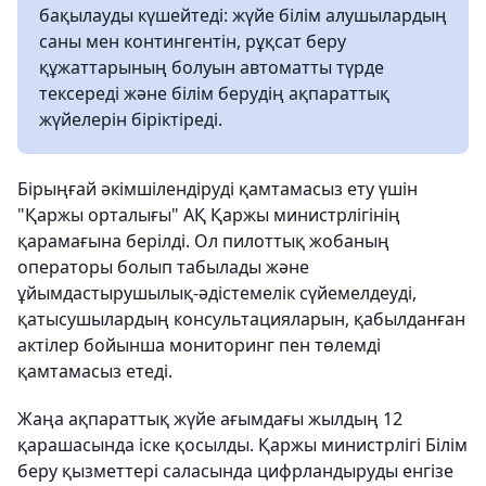
бақылауды күшейтеді: жүйе білім алушылардың
саны мен контингентін, рұқсат беру
құжаттарының болуын автоматты түрде
тексереді және білім берудің ақпараттық
жүйелерін біріктіреді.
Бірыңғай әкімшілендіруді қамтамасыз ету үшін
"Қаржы орталығы" АҚ Қаржы министрлігінің
қарамағына берілді. Ол пилоттық жобаның
операторы болып табылады және
ұйымдастырушылық-әдістемелік сүйемелдеуді,
қатысушылардың консультацияларын, қабылданған
актілер бойынша мониторинг пен төлемді
қамтамасыз етеді.
Жаңа ақпараттық жүйе ағымдағы жылдың 12
қарашасында іске қосылды. Қаржы министрлігі Білім
беру қызметтері саласында цифрландыруды енгізе