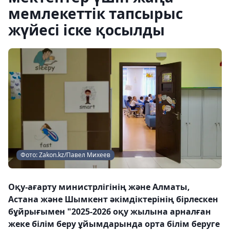
мемлекеттік тапсырыс
жүйесі іске қосылды
Фото: Zakon.kz/Павел Михеев
Оқу-ағарту министрлігінің және Алматы,
Астана және Шымкент әкімдіктерінің бірлескен
бұйрығымен "2025-2026 оқу жылына арналған
жеке білім беру ұйымдарында орта білім беруге