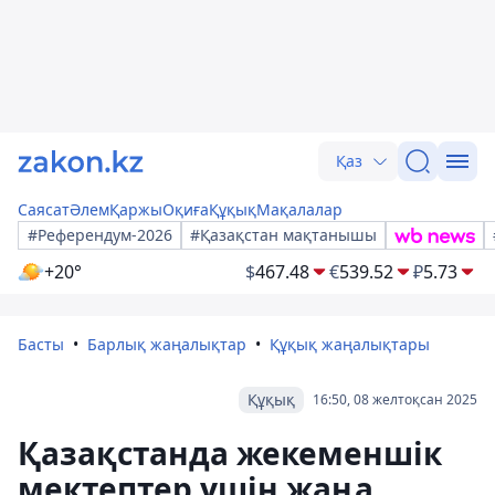
Қаз
Саясат
Әлем
Қаржы
Оқиға
Құқық
Мақалалар
#Референдум-2026
#Қазақстан мақтанышы
+20°
$
467.48
€
539.52
₽
5.73
Басты
Барлық жаңалықтар
Құқық жаңалықтары
Құқық
16:50, 08 желтоқсан 2025
Қазақстанда жекеменшік
мектептер үшін жаңа