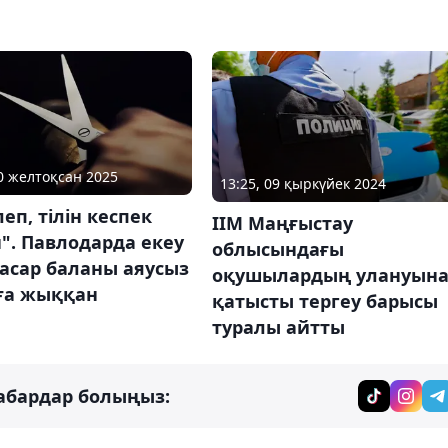
10 желтоқсан 2025
13:25, 09 қыркүйек 2024
леп, тілін кеспек
ІІМ Маңғыстау
". Павлодарда екеу
облысындағы
асар баланы аяусыз
оқушылардың улануын
ға жыққан
қатысты тергеу барысы
туралы айтты
абардар болыңыз: