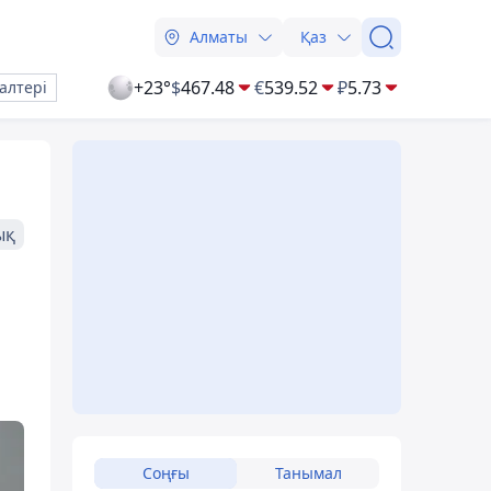
Алматы
Қаз
+23°
$
467.48
€
539.52
₽
5.73
алтері
ық
е
Соңғы
Танымал