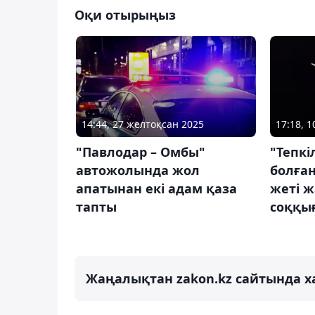
Оқи отырыңыз
14:44, 27 желтоқсан 2025
17:18, 
"Павлодар – Омбы"
"Тепкі
автожолында жол
болған
апатынан екі адам қаза
жеті ж
тапты
соққы
Жаңалықтан zakon.kz сайтында х