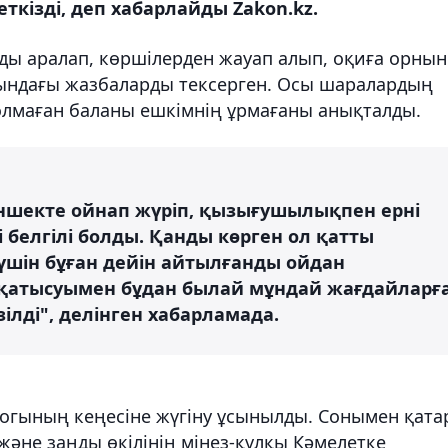
ткізді, деп хабарлайды Zakon.kz.
ды аралап, көршілерден жауап алып, оқиға орнын
ындағы жазбаларды тексерген. Осы шаралардың
лмаған баланы ешкімнің ұрмағаны анықталды.
ншекте ойнап жүріп, қызығушылықпен ерні
і белгілі болды. Қанды көрген ол қатты
 үшін бұған дейін айтылғанды ойдан
 қатысуымен бұдан былай мұндай жағдайларғ
ілді", делінген хабарламада.
огының кеңесіне жүгіну ұсынылды. Сонымен қата
және заңды өкілінің мінез-құлқы Кәмелетке