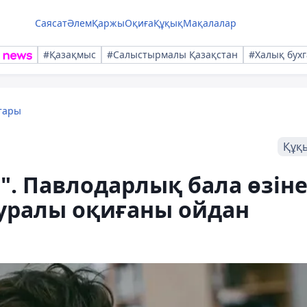
Саясат
Әлем
Қаржы
Оқиға
Құқық
Мақалалар
#Қазақмыс
#Салыстырмалы Қазақстан
#Халық бухг
тары
Құқ
н". Павлодарлық бала өзін
туралы оқиғаны ойдан