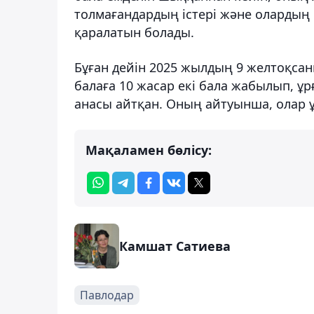
толмағандардың істері және олардың
қаралатын болады.
Бұған дейін 2025 жылдың 9 желтоқсан
балаға 10 жасар екі бала жабылып, ұ
анасы айтқан. Оның айтуынша, олар ұл
Мақаламен бөлісу:
Камшат Сатиева
Павлодар