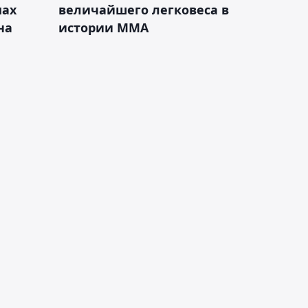
мах
величайшего легковеса в
на
истории ММА