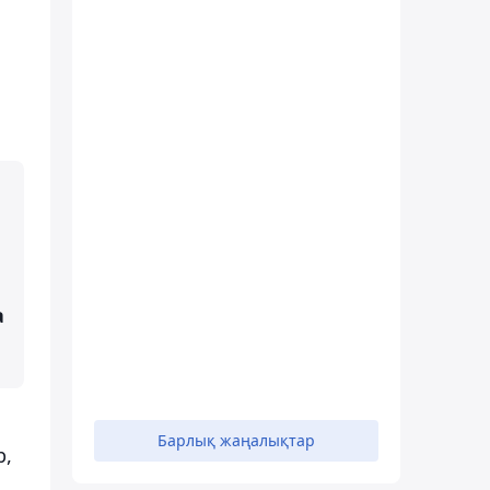
а
Барлық жаңалықтар
р,