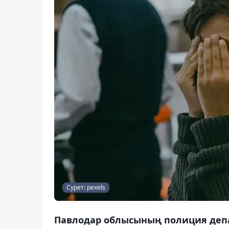
Сурет: pexels
Павлодар облысының полиция депа