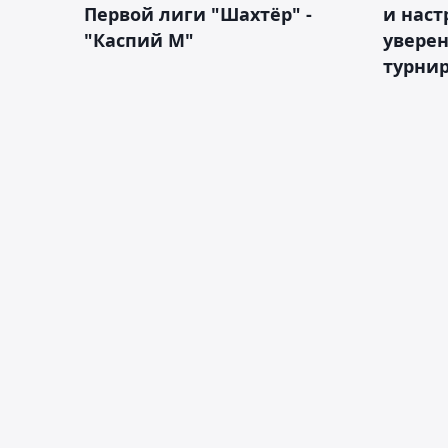
Первой лиги "Шахтёр" -
и наст
"Каспий М"
уверен
турни