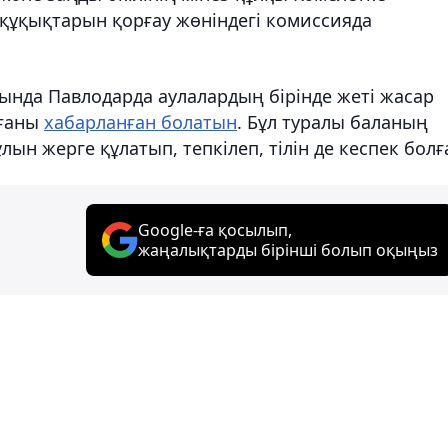
 құқықтарын қорғау жөніндегі комиссияда
ында Павлодарда аулалардың бірінде жеті жасар
рғаны
хабарланған болатын
. Бұл туралы баланың
ын жерге құлатып, тепкілеп, тілін де кеспек болғ
Google-ға қосылып,
жаңалықтарды бірінші болып оқыңыз