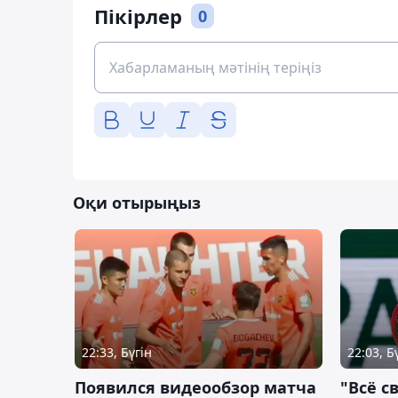
Пікірлер
0
Оқи отырыңыз
22:33, Бүгін
22:03, Б
Появился видеообзор матча
"Всё с