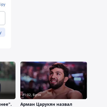
Кіру
у
21:02, Бүгін
нее".
Арман Царукян назвал