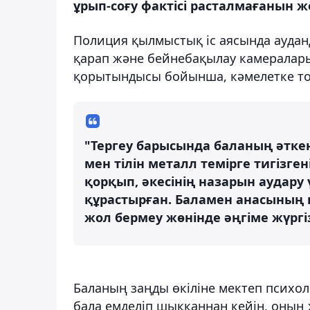
ұрып-соғу фактісі расталмағанын же
Полиция қылмыстық іс аясында аудан
қарап және бейнебақылау камералар
қорытындысы бойынша, кәмелетке то
"Тергеу барысында баланың әтке
мен тілін металл темірге тигізген
қорқып, әкесінің назарын аудару
құрастырған. Баламен анасының
жол бермеу жөнінде әңгіме жүргіз
Баланың заңды өкіліне мектеп психол
бала емделіп шыққаннан кейін, оның 