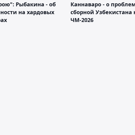
рою": Рыбакина - об
Каннаваро - о пробле
ности на хардовых
сборной Узбекистана 
рах
ЧМ-2026