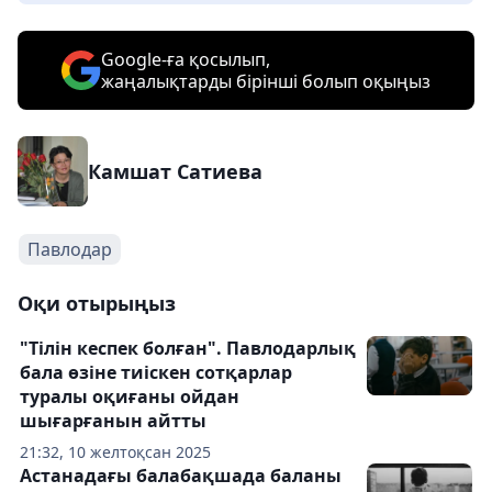
Google-ға қосылып,
жаңалықтарды бірінші болып оқыңыз
Камшат Сатиева
Павлодар
Оқи отырыңыз
"Тілін кеспек болған". Павлодарлық
бала өзіне тиіскен сотқарлар
туралы оқиғаны ойдан
шығарғанын айтты
21:32, 10 желтоқсан 2025
Астанадағы балабақшада баланы