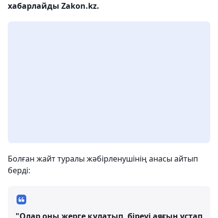
хабарлайды Zakon.kz.
Болған жайт туралы жәбірленушінің анасы айтып
берді:
"Олар оны жерге құлатып, біреуі аяғын ұстап