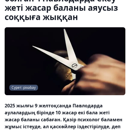
жеті жасар баланы аяусыз
соққыға жыққан
Сурет: pixabay
2025 жылғы 9 желтоқсанда Павлодарда
аулалардың бірінде 10 жасар екі бала жеті
жасар баланы сабаған. Қазір психолог баламен
жұмыс істеуде, ал қаскөйлер іздестірілуде, деп