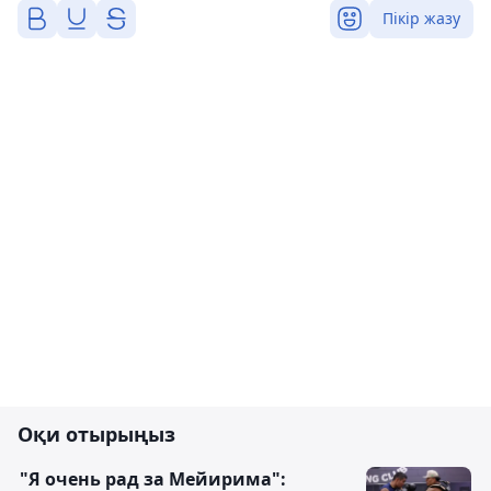
Пікір жазу
Оқи отырыңыз
"Я очень рад за Мейирима":