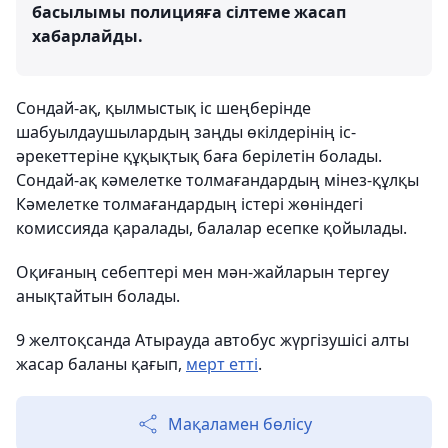
басылымы полицияға сілтеме жасап
хабарлайды.
Сондай-ақ, қылмыстық іс шеңберінде
шабуылдаушылардың заңды өкілдерінің іс-
әрекеттеріне құқықтық баға берілетін болады.
Сондай-ақ кәмелетке толмағандардың мінез-құлқы
Кәмелетке толмағандардың істері жөніндегі
комиссияда қаралады, балалар есепке қойылады.
Оқиғаның себептері мен мән-жайларын тергеу
анықтайтын болады.
9 желтоқсанда Атырауда автобус жүргізушісі алты
жасар баланы қағып,
мерт етті
.
Мақаламен бөлісу