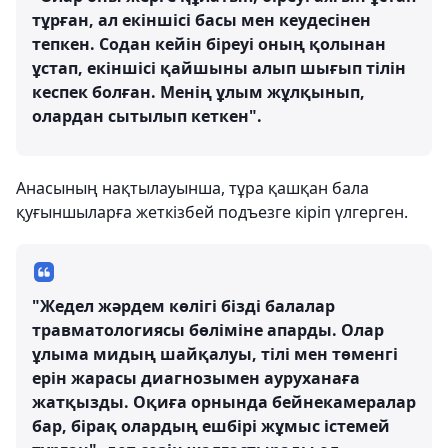
тұрған, ал екіншісі басы мен кеудесінен
тепкен. Содан кейін біреуі оның қолынан
ұстап, екіншісі қайшыны алып шығып тілін
кеспек болған. Менің ұлым жұлқынып,
олардан сытылып кеткен".
Анасының нақтылауынша, тұра қашқан бала
қуғыншыларға жеткізбей подъезге кіріп үлгерген.
"Жедел жәрдем көлігі бізді балалар
травматологиясы бөліміне апарды. Олар
ұлыма мидың шайқалуы, тілі мен төменгі
ерін жарасы диагнозымен ауруханаға
жатқызды. Оқиға орнында бейнекамералар
бар, бірақ олардың ешбірі жұмыс істемей