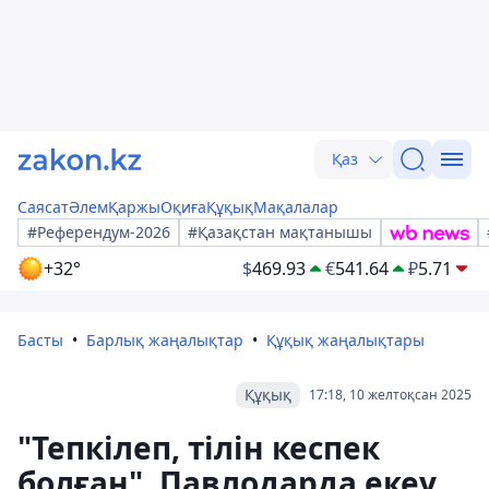
Қаз
Саясат
Әлем
Қаржы
Оқиға
Құқық
Мақалалар
#Референдум-2026
#Қазақстан мақтанышы
+32°
$
469.93
€
541.64
₽
5.71
Басты
Барлық жаңалықтар
Құқық жаңалықтары
Құқық
17:18, 10 желтоқсан 2025
"Тепкілеп, тілін кеспек
болған". Павлодарда екеу