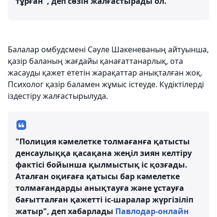
тұрған", деп сөзін жалғастырады ол.
Балалар омбудсмені Сәуле Шакеневаның айтуынша,
қазір баланың жағдайы қанағаттанарлық, ота
жасауды қажет ететін жарақаттар анықталған жоқ.
Психолог қазір баламен жұмыс істеуде. Күдіктілерді
іздестіру жалғастырылуда.
"Полиция кәмелетке толмағанға қатысты
денсаулыққа қасақана жеңіл зиян келтіру
фактісі бойынша қылмыстық іс қозғады.
Аталған оқиғаға қатысы бар кәмелетке
толмағандарды анықтауға және ұстауға
бағытталған қажетті іс-шаралар жүргізіліп
жатыр", деп хабарлады
Павлодар-онлайн