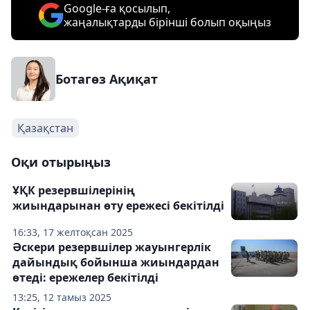
Google-ға қосылып,
жаңалықтарды бірінші болып оқыңыз
Ботагөз Ақиқат
Қазақстан
Оқи отырыңыз
ҰҚК резервшілерінің
жиындарынан өту ережесі бекітілді
16:33, 17 желтоқсан 2025
Әскери резервшілер жауынгерлік
дайындық бойынша жиындардан
өтеді: ережелер бекітілді
13:25, 12 тамыз 2025