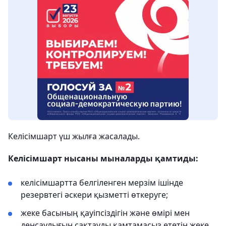
Келісімшарт үш жылға жасалады.
Келісімшарт нысаны мыналарды қамтиды:
келісімшартта белгіленген мерзім ішінде
резервтегі әскери қызметті өткеруге;
жеке басының қауіпсіздігін және өмірі мен
денсаулығын сақтауды қамтамасыз ететін жеке