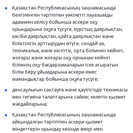
Қазақстан Республикасының заңнамасында
белгіленген тәртіппен уəкілетті лауазымды
адаммен келісу бойынша əскери оқу
орындарына оқуға түсуге, курстық даярлықтан,
кəсіби даярлықтан, қайта даярлықтан жəне
біліктілігін арттырудан өтуге, сондай-ақ
техникалық жəне кəсіптік, орта білімнен кейінгі,
жоғары жəне жоғары оқу орнынан кейінгі
білімнің оқу бағдарламаларын іске асыратын
білім беру ұйымдарына əскери емес
мамандықтар бойынша оқуға түсуге;
денсаулығын сақтауға және қауіпсіздік техникасы
мен гигиена талаптарына сәйкес келетін қызмет
жағдайларына;
Қазақстан Республикасының заңнамасында
айқындалған тәртіппен әскери қызмет
міндеттерін орындау кезінде өмірі мен