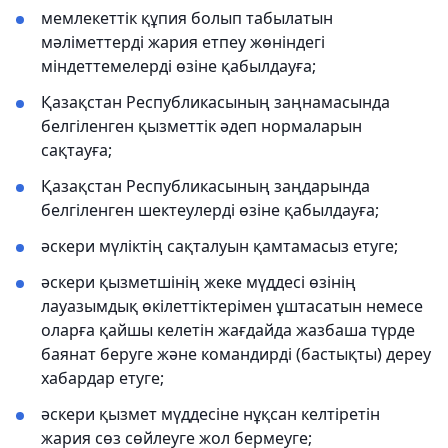
мемлекеттік құпия болып табылатын
мәліметтерді жария етпеу жөніндегі
міндеттемелерді өзіне қабылдауға;
Қазақстан Республикасының заңнамасында
белгіленген қызметтік әдеп нормаларын
сақтауға;
Қазақстан Республикасының заңдарында
белгіленген шектеулерді өзіне қабылдауға;
әскери мүліктің сақталуын қамтамасыз етуге;
әскери қызметшінің жеке мүддесі өзінің
лауазымдық өкілеттіктерімен ұштасатын немесе
оларға қайшы келетін жағдайда жазбаша түрде
баянат беруге және командирді (бастықты) дереу
хабардар етуге;
әскери қызмет мүддесiне нұқсан келтiретiн
жария сөз сөйлеуге жол бермеуге;