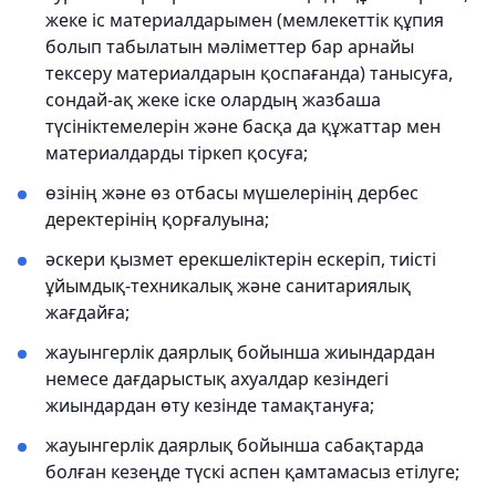
жеке іс материалдарымен (мемлекеттік құпия
болып табылатын мәліметтер бар арнайы
тексеру материалдарын қоспағанда) танысуға,
сондай-ақ жеке іске олардың жазбаша
түсініктемелерін және басқа да құжаттар мен
материалдарды тіркеп қосуға;
өзінің және өз отбасы мүшелерінің дербес
деректерінің қорғалуына;
әскери қызмет ерекшеліктерін ескеріп, тиісті
ұйымдық-техникалық және санитариялық
жағдайға;
жауынгерлік даярлық бойынша жиындардан
немесе дағдарыстық ахуалдар кезіндегі
жиындардан өту кезінде тамақтануға;
жауынгерлік даярлық бойынша сабақтарда
болған кезеңде түскі аспен қамтамасыз етілуге;