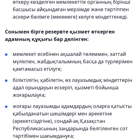
өткеру көзделген мемлекеттік органның бірінші
басшысы айқындаған мерзімде және тәртіппен
әскери бөлімге (мекемеге) келуге міндеттенеді.
Сонымен бірге резервте қызмет өткерген
адамның құқығы бар делінген:
мемлекет есебінен ақшалай төлеммен, заттай
мүлікпен, жабдықталымның басқа да түрлерімен
қамтамасыз етілуге;
біліктілігін, қабілетін, өз лауазымдық міндеттерін
адал орындауын ескеріп, қызметі бойынша
жоғарылауға;
жоғары лауазымды адамдардың оларға қатысты
қабылданатын шешімдері мен əрекетіне
(әрекетсіздігіне), сондай-ақ Қазақстан
Республикасының заңдарында белгіленген сот
тәртібімен шағымдануға;