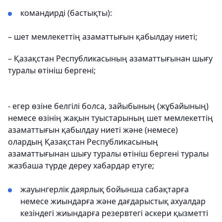
командирді (бастықты):
– шет мемлекеттің азаматтығын қабылдау ниеті;
– Қазақстан Республикасының азаматтығынан шығу
туралы өтініш бергені;
- егер өзіне белгілі болса, зайыбының (жұбайының)
немесе өзінің жақын туыстарының шет мемлекеттің
азаматтығын қабылдау ниеті және (немесе)
олардың Қазақстан Республикасының
азаматтығынан шығу туралы өтініш бергені туралы
жазбаша түрде дереу хабардар етуге;
жауынгерлік даярлық бойынша сабақтарға
немесе жиындарға және дағдарыстық ахуалдар
кезіндегі жиындарға резервтегі әскери қызметті