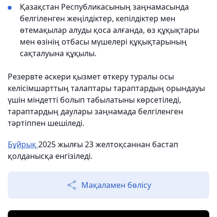
Қазақстан Республикасының заңнамасында
белгіленген жеңілдіктер, кепілдіктер мен
өтемақылар алуды қоса алғанда, өз құқықтары
мен өзінің отбасы мүшелері құқықтарының
сақталуына құқылы.
Резервте әскери қызмет өткеру туралы осы
келісімшарттың талаптары тараптардың орындауы
үшін міндетті болып табылатыны көрсетіледі,
тараптардың даулары заңнамада белгіленген
тәртіппен шешіледі.
Бұйрық
2025 жылғы 23 желтоқсаннан бастап
қолданысқа енгізіледі.
Мақаламен бөлісу