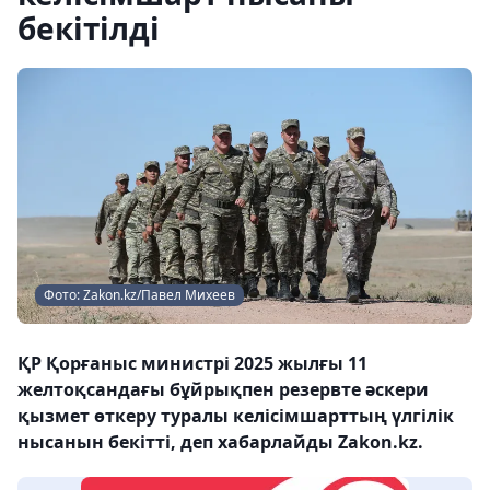
бекітілді
Фото: Zakon.kz/Павел Михеев
ҚР Қорғаныс министрі 2025 жылғы 11
желтоқсандағы бұйрықпен резервте әскери
қызмет өткеру туралы келісімшарттың үлгілік
нысанын бекітті, деп хабарлайды Zakon.kz.