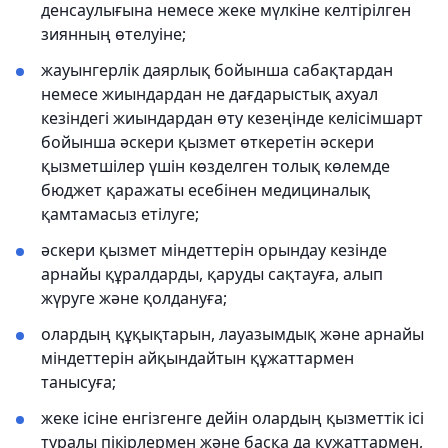
денсаулығына немесе жеке мүлкіне келтірілген
зиянның өтелуіне;
жауынгерлік даярлық бойынша сабақтардан
немесе жиындардан не дағдарыстық ахуал
кезіндегі жиындардан өту кезеңінде келісімшарт
бойынша әскери қызмет өткеретін әскери
қызметшілер үшін көзделген толық көлемде
бюджет қаражаты есебінен медициналық
қамтамасыз етілуге;
әскери қызмет міндеттерін орындау кезінде
арнайы құралдарды, қаруды сақтауға, алып
жүруге және қолдануға;
олардың құқықтарын, лауазымдық және арнайы
міндеттерін айқындайтын құжаттармен
танысуға;
жеке ісіне енгізгенге дейін олардың қызметтік ісі
туралы пікірлермен және басқа да құжаттармен,