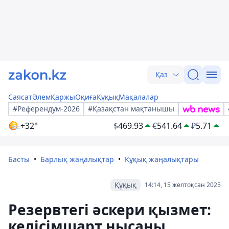
Қаз
Саясат
Әлем
Қаржы
Оқиға
Құқық
Мақалалар
#Референдум-2026
#Қазақстан мақтанышы
+32°
$
469.93
€
541.64
₽
5.71
Басты
Барлық жаңалықтар
Құқық жаңалықтары
Құқық
14:14, 15 желтоқсан 2025
Резервтегі әскери қызмет:
келісімшарт нысаны