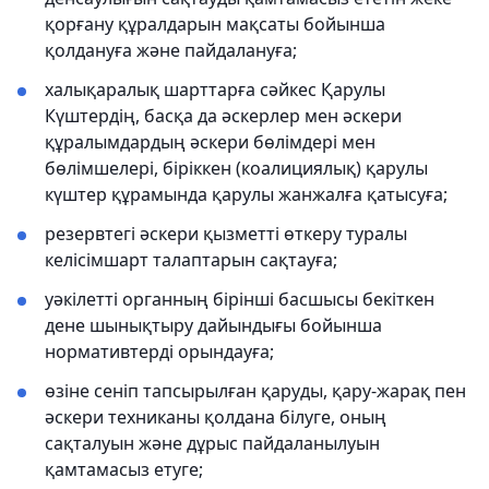
қорғану құралдарын мақсаты бойынша
қолдануға және пайдалануға;
халықаралық шарттарға сәйкес Қарулы
Күштердің, басқа да əскерлер мен əскери
құралымдардың әскери бөлімдері мен
бөлімшелері, біріккен (коалициялық) қарулы
күштер құрамында қарулы жанжалға қатысуға;
резервтегі әскери қызметті өткеру туралы
келісімшарт талаптарын сақтауға;
уәкілетті органның бірінші басшысы бекіткен
дене шынықтыру дайындығы бойынша
нормативтерді орындауға;
өзіне сеніп тапсырылған қаруды, қару-жарақ пен
әскери техниканы қолдана білуге, оның
сақталуын және дұрыс пайдаланылуын
қамтамасыз етуге;