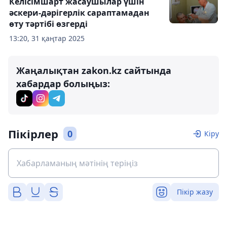
Келісімшарт жасаушылар үшін
әскери-дәрігерлік сараптамадан
өту тәртібі өзгерді
13:20, 31 қаңтар 2025
Жаңалықтан zakon.kz сайтында
хабардар болыңыз:
Пікірлер
0
Кіру
Пікір жазу