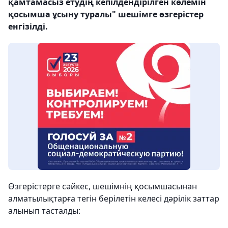
қамтамасыз етудің кепілдендірілген көлемін
қосымша ұсыну туралы" шешімге өзгерістер
енгізілді.
Өзгерістерге сәйкес, шешімнің қосымшасынан
алматылықтарға тегін берілетін келесі дәрілік заттар
алынып тасталды: