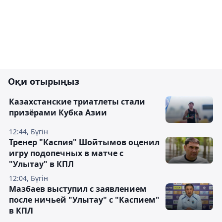
Оқи отырыңыз
Казахстанские триатлеты стали
призёрами Кубка Азии
12:44, Бүгін
Тренер "Каспия" Шойтымов оценил
игру подопечных в матче с
"Улытау" в КПЛ
12:04, Бүгін
Мазбаев выступил с заявлением
после ничьей "Улытау" с "Каспием"
в КПЛ