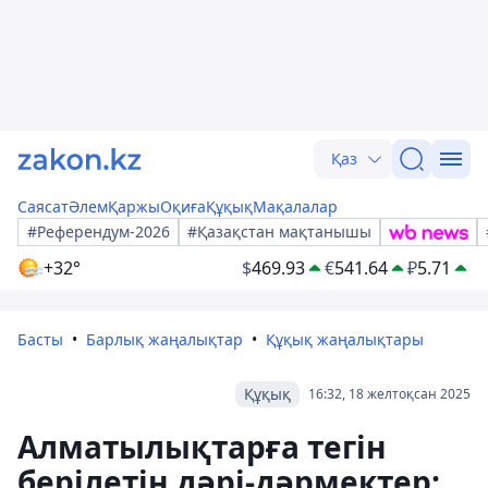
Қаз
Саясат
Әлем
Қаржы
Оқиға
Құқық
Мақалалар
#Референдум-2026
#Қазақстан мақтанышы
+32°
$
469.93
€
541.64
₽
5.71
Басты
Барлық жаңалықтар
Құқық жаңалықтары
Құқық
16:32, 18 желтоқсан 2025
Алматылықтарға тегін
берілетін дәрі-дәрмектер: