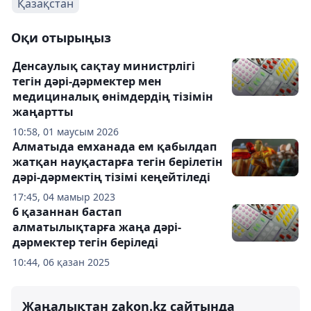
Қазақстан
Оқи отырыңыз
Денсаулық сақтау министрлігі
тегін дәрі-дәрмектер мен
медициналық өнімдердің тізімін
жаңартты
10:58, 01 маусым 2026
Алматыда емханада ем қабылдап
жатқан науқастарға тегін берілетін
дәрі-дәрмектің тізімі кеңейтіледі
17:45, 04 мамыр 2023
6 қазаннан бастап
алматылықтарға жаңа дәрі-
дәрмектер тегін беріледі
10:44, 06 қазан 2025
Жаңалықтан zakon.kz сайтында