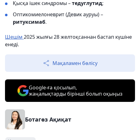
Қысқа ішек синдромы –
тедуглутид
;
Оптикомиелоневрит (Девик ауруы) –
ритуксимаб
.
Шешім
2025 жылғы 28 желтоқсаннан бастап күшіне
енеді.
Мақаламен бөлісу
Google-ға қосылып,
жаңалықтарды бірінші болып оқыңыз
Ботагөз Ақиқат