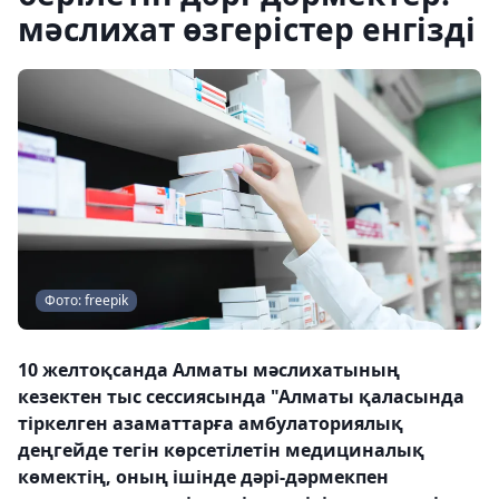
мәслихат өзгерістер енгізді
Фото: freepik
10 желтоқсанда Алматы мәслихатының
кезектен тыс сессиясында "Алматы қаласында
тіркелген азаматтарға амбулаториялық
деңгейде тегін көрсетілетін медициналық
көмектің, оның ішінде дәрі-дәрмекпен