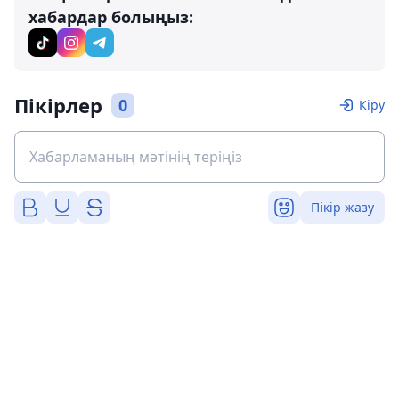
хабардар болыңыз:
Пікірлер
0
Кіру
Пікір жазу