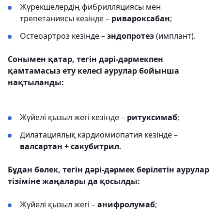
Жүрекшелердің фибрилляциясы мен
трепетаниясы кезінде –
ривароксабан
;
Остеоартроз кезінде –
эндопротез
(имплант).
Сонымен қатар, тегін дәрі-дәрмекпен
қамтамасыз ету келесі аурулар бойынша
нақтыланды:
Жүйелі қызыл жегі кезінде –
ритуксимаб
;
Дилатациялық кардиомиопатия кезінде –
валсартан + сакубитрил
.
Бұдан бөлек, тегін дәрі-дәрмек берілетін аурулар
тізіміне жаңалары да қосылды:
Жүйелі қызыл жегі –
анифролумаб
;