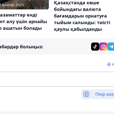
Қазақстанда көше
22 қаңтар 2025
бойындағы валюта
 азаматтар енді
бағамдарын орнатуға
нт алу үшін арнайы
тыйым салынды: тиісті
р ашатын болады
қаулы қабылданды
абардар болыңыз:
Пікір жаз