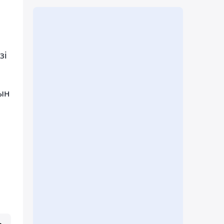
зі
ын