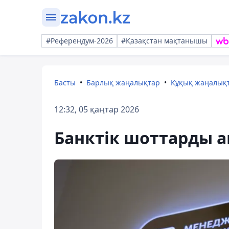
#Референдум-2026
#Қазақстан мақтанышы
Басты
Барлық жаңалықтар
Құқық жаңалық
12:32, 05 қаңтар 2026
Банктік шоттарды аш