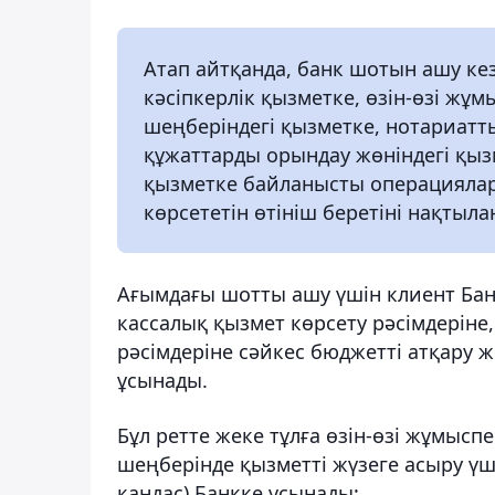
Атап айтқанда, банк шотын ашу ке
кәсіпкерлік қызметке, өзін-өзі жұ
шеңберіндегі қызметке, нотариатт
құжаттарды орындау жөніндегі қызм
қызметке байланысты операциялар
көрсететін өтініш беретіні нақтыла
Ағымдағы шотты ашу үшін клиент Бан
кассалық қызмет көрсету рәсімдерін
рәсімдеріне сәйкес бюджетті атқару ж
ұсынады.
Бұл ретте жеке тұлға өзін-өзі жұмыс
шеңберінде қызметті жүзеге асыру үш
қандас) Банкке ұсынады: