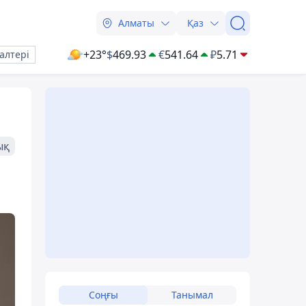
Алматы
Қаз
+23°
$
469.93
€
541.64
₽
5.71
алтері
ық
Соңғы
Танымал