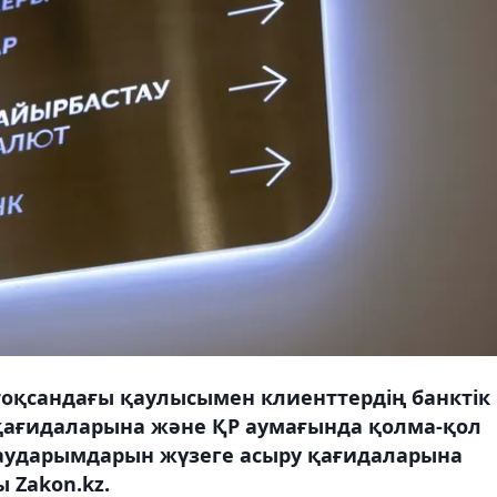
тоқсандағы қаулысымен клиенттердің банктік
 қағидаларына және ҚР аумағында қолма-қол
аударымдарын жүзеге асыру қағидаларына
ы Zakon.kz.