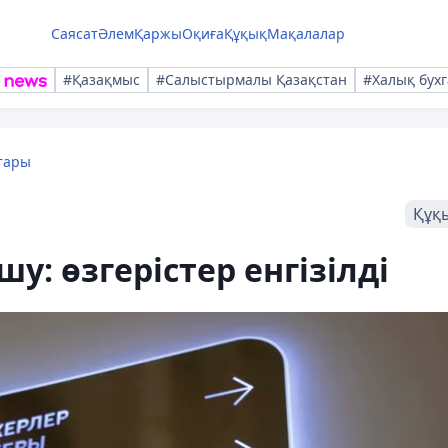
Саясат
Әлем
Қаржы
Оқиға
Құқық
Мақалалар
#Қазақмыс
#Салыстырмалы Қазақстан
#Халық бухг
тары
Құқ
у: өзгерістер енгізілді