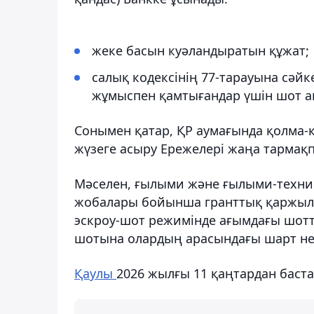
жеке басын куәландыратын құжат;
салық кодексінің 77-тарауына сәйк
жұмыспен қамтығандар үшін шот аш
Сонымен қатар, ҚР аумағында қолма-
жүзеге асыру Ережелері жаңа тармақ
Мәселен, ғылыми және ғылыми-техни
жобалары бойынша гранттық қаржыла
эскроу-шот режимінде ағымдағы шотт
шотына олардың арасындағы шарт нег
Қаулы
2026 жылғы 11 қаңтардан бастап