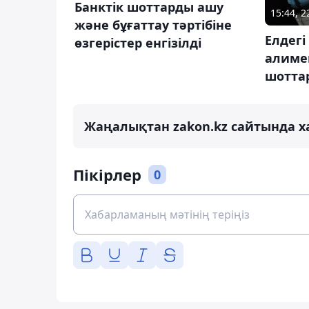
Банктік шоттарды ашу
15:44, 
және бұғаттау тәртібіне
Елдегі
өзгерістер енгізілді
алиме
шотта
Жаңалықтан zakon.kz сайтында х
Пікірлер
0