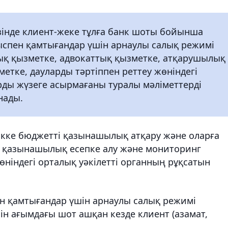
зінде клиент-жеке тұлға банк шоты бойынша
мыспен қамтығандар үшін арнаулы салық режимі
ық қызметке, адвокаттық қызметке, атқарушылық
етке, дауларды тәртіппен реттеу жөніндегі
ды жүзеге асырмағаны туралы мәліметтерді
нады.
кке бюджетті қазынашылық атқару және оларға
е, қазынашылық есепке алу және мониторинг
өніндегі орталық уәкілетті органның рұқсатын
пен қамтығандар үшін арнаулы салық режимі
ін ағымдағы шот ашқан кезде клиент (азамат,