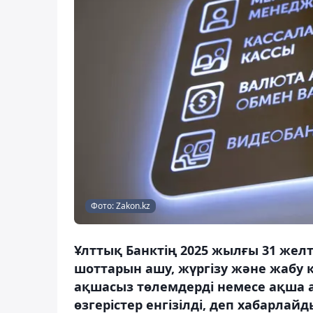
Фото: Zakon.kz
Ұлттық Банктің 2025 жылғы 31 жел
шоттарын ашу, жүргізу және жабу
ақшасыз төлемдерді немесе ақша 
өзгерістер енгізілді, деп хабарлайд