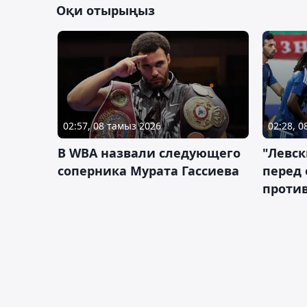
Оқи отырыңыз
02:57, 08 тамыз 2026
02:28, 
В WBA назвали следующего
"Левск
соперника Мурата Гассиева
перед
против