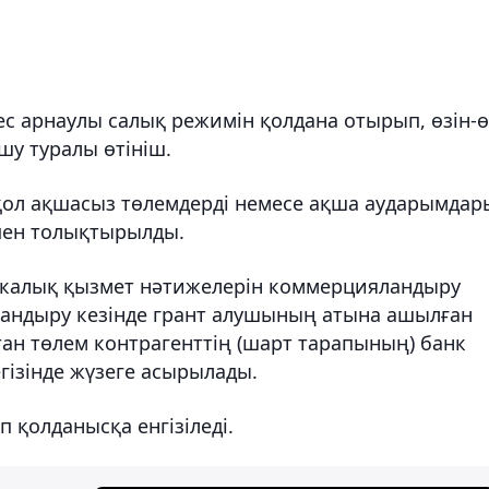
ес арнаулы салық режимін қолдана отырып, өзін-ө
у туралы өтініш.
қол ақшасыз төлемдерді немесе ақша аударымдар
пен толықтырылды.
калық қызмет нәтижелерін коммерцияландыру
ндыру кезінде грант алушының атына ашылған
ан төлем контрагенттің (шарт тарапының) банк
ізінде жүзеге асырылады.
 қолданысқа енгізіледі.