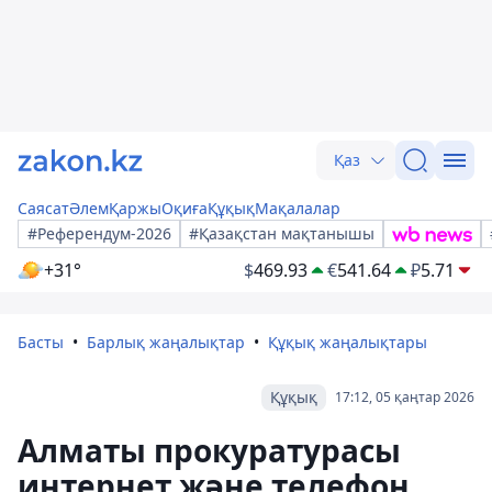
Қаз
Саясат
Әлем
Қаржы
Оқиға
Құқық
Мақалалар
#Референдум-2026
#Қазақстан мақтанышы
+31°
$
469.93
€
541.64
₽
5.71
Басты
Барлық жаңалықтар
Құқық жаңалықтары
Құқық
17:12, 05 қаңтар 2026
Алматы прокуратурасы
интернет және телефон