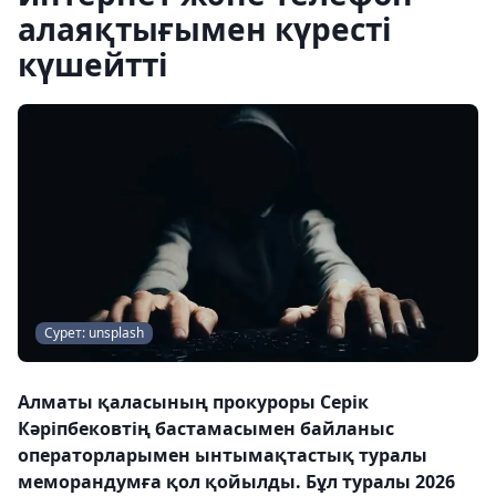
алаяқтығымен күресті
күшейтті
Сурет: unsplash
Алматы қаласының прокуроры Серік
Кәріпбековтің бастамасымен байланыс
операторларымен ынтымақтастық туралы
меморандумға қол қойылды. Бұл туралы 2026