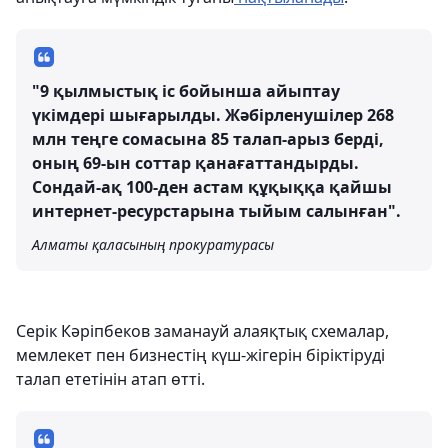
"9 қылмыстық іс бойынша айыптау
үкімдері шығарылды. Жәбірленушілер 268
млн теңге сомасына 85 талап-арыз берді,
оның 69-ын соттар қанағаттандырды.
Сондай-ақ 100-ден астам құқыққа қайшы
интернет-ресурстарына тыйым салынған".
Алматы қаласының прокуратурасы
Серік Кәріпбеков заманауй алаяқтық схемалар,
мемлекет пен бизнестің күш-жігерін біріктіруді
талап ететінін атап өтті.