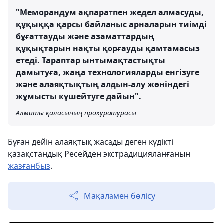
"Меморандум ақпаратпен жедел алмасуды,
құқыққа қарсы байланыс арналарын тиімді
бұғаттауды және азаматтардың
құқықтарын нақты қорғауды қамтамасыз
етеді. Тараптар ынтымақтастықты
дамытуға, жаңа технологияларды енгізуге
және алаяқтықтың алдын-алу жөніндегі
жұмысты күшейтуге дайын".
Алматы қаласының прокуратурасы
Бұған дейін алаяқтық жасады деген күдікті
қазақстандық Ресейден экстрадицияланғанын
жазғанбыз
.
Мақаламен бөлісу