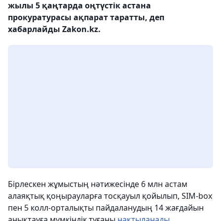
жылы 5 қаңтарда оңтүстік астана
прокуратурасы ақпарат таратты, деп
хабарлайды Zakon.kz.
Бірлескен жұмыстың нәтижесінде 6 млн астам
алаяқтық қоңырауларға тосқауыл қойылып, SIM-box
пен 5 колл-орталықты пайдаланудың 14 жағдайын
анықтауға мүмкіндік туғаны
нақтыланады
.