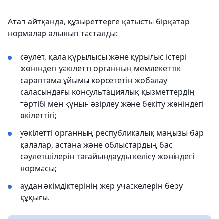
Атап айтқанда, құзыреттерге қатысты бірқатар
нормалар алынып тасталды:
сәулет, қала құрылысы және құрылыс істері
жөніндегі уәкілетті органның мемлекеттік
сараптама ұйымы көрсететін жобалау
саласындағы консультациялық қызметтердің
тәртібі мен құнын әзірлеу және бекіту жөніндегі
өкілеттігі;
уәкілетті органның республикалық маңызы бар
қалалар, астана және облыстардың бас
сәулетшілерін тағайындауды келісу жөніндегі
нормасы;
аудан әкімдіктерінің жер учаскелерін беру
құқығы.