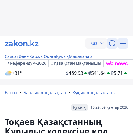
Қаз
Саясат
Әлем
Қаржы
Оқиға
Құқық
Мақалалар
#Референдум-2026
#Қазақстан мақтанышы
+31°
$
469.93
€
541.64
₽
5.71
Басты
Барлық жаңалықтар
Құқық жаңалықтары
Құқық
15:29, 09 қаңтар 2026
Тоқаев Қазақстанның
Құрылыс кодексіне қол