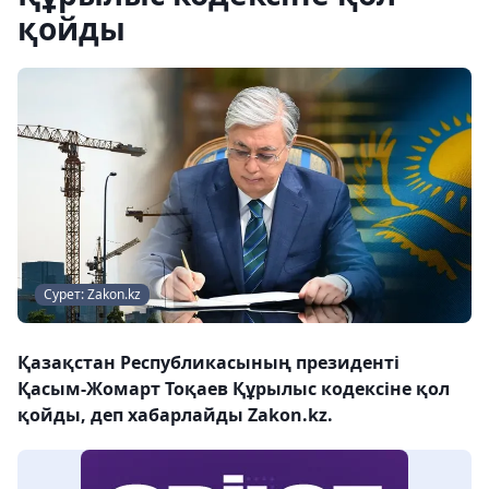
қойды
Сурет: Zakon.kz
Қазақстан Республикасының президенті
Қасым-Жомарт Тоқаев Құрылыс кодексіне қол
қойды, деп хабарлайды Zakon.kz.