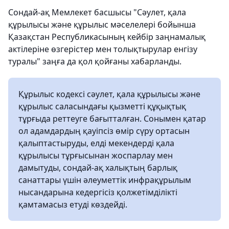
Сондай-ақ Мемлекет басшысы "Сәулет, қала
құрылысы және құрылыс мәселелері бойынша
Қазақстан Республикасының кейбір заңнамалық
актілеріне өзгерістер мен толықтырулар енгізу
туралы" заңға да қол қойғаны хабарланды.
Құрылыс кодексі сәулет, қала құрылысы және
құрылыс саласындағы қызметті құқықтық
тұрғыда реттеуге бағытталған. Сонымен қатар
ол адамдардың қауіпсіз өмір сүру ортасын
қалыптастыруды, елді мекендерді қала
құрылысы тұрғысынан жоспарлау мен
дамытуды, сондай-ақ халықтың барлық
санаттары үшін әлеуметтік инфрақұрылым
нысандарына кедергісіз қолжетімділікті
қамтамасыз етуді көздейді.