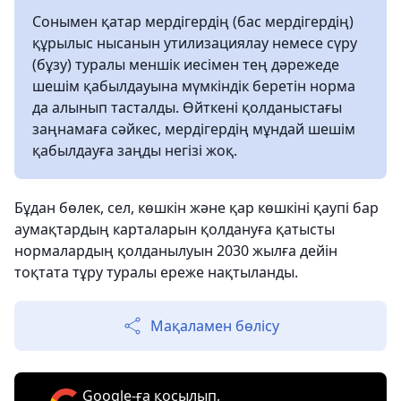
Сонымен қатар мердігердің (бас мердігердің)
құрылыс нысанын утилизациялау немесе сүру
(бұзу) туралы меншік иесімен тең дәрежеде
шешім қабылдауына мүмкіндік беретін норма
да алынып тасталды. Өйткені қолданыстағы
заңнамаға сәйкес, мердігердің мұндай шешім
қабылдауға заңды негізі жоқ.
Бұдан бөлек, сел, көшкін және қар көшкіні қаупі бар
аумақтардың карталарын қолдануға қатысты
нормалардың қолданылуын 2030 жылға дейін
тоқтата тұру туралы ереже нақтыланды.
Мақаламен бөлісу
Google-ға қосылып,