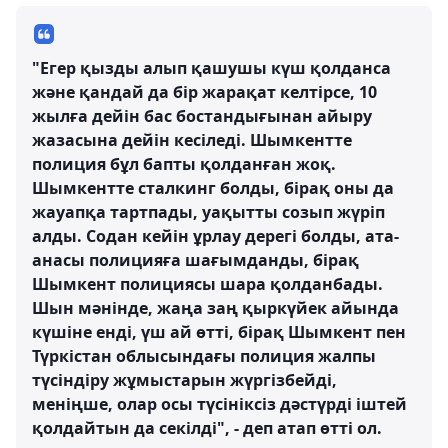
"Егер қызды алып қашушы күш қолданса
және қандай да бір жарақат келтірсе, 10
жылға дейін бас бостандығынан айыру
жазасына дейін кесіледі. Шымкентте
полиция бұл бапты қолданған жоқ.
Шымкентте сталкинг болды, бірақ оны да
жауапқа тартпады, уақытты созып жүріп
алды. Содан кейін ұрлау дерегі болды, ата-
анасы полицияға шағымданды, бірақ
Шымкент полициясы шара қолданбады.
Шын мәнінде, жаңа заң қыркүйек айында
күшіне енді, үш ай өтті, бірақ Шымкент пен
Түркістан облысындағы полиция жалпы
түсіндіру жұмыстарын жүргізбейді,
меніңше, олар осы түсініксіз дәстүрді іштей
қолдайтын да секілді", - деп атап өтті ол.