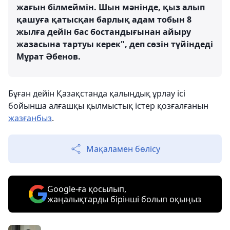
жағын білмеймін. Шын мәнінде, қыз алып
қашуға қатысқан барлық адам тобын 8
жылға дейін бас бостандығынан айыру
жазасына тартуы керек", деп сөзін түйіндеді
Мұрат Әбенов.
Бұған дейін Қазақстанда қалыңдық ұрлау ісі
бойынша алғашқы қылмыстық істер қозғалғанын
жазғанбыз
.
Мақаламен бөлісу
Google-ға қосылып,
жаңалықтарды бірінші болып оқыңыз