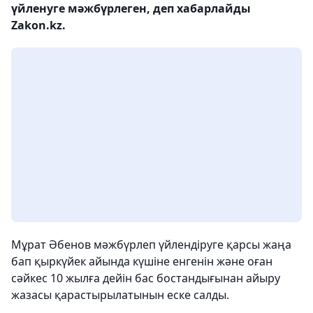
үйленуге мәжбүрлеген, деп хабарлайды
Zakon.kz.
Мұрат Әбенов мәжбүрлеп үйлендіруге қарсы жаңа
бап қыркүйек айында күшіне енгенін және оған
сәйкес 10 жылға дейін бас бостандығынан айыру
жазасы қарастырылатынын еске салды.