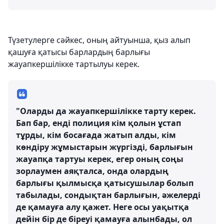
Түзетулерге сәйкес, оның айтуынша, қыз алып
қашуға қатысы барлардың барлығы
жауапкершілікке тартылуы керек.
"Оларды да жауапкершілікке тарту керек.
Бап бар, енді полиция кім қолын ұстап
тұрды, кім босағада жатып алды, кім
көндіру жұмыстарын жүргізді, барлығын
жауапқа тартуы керек, егер оның соңы
зорлаумен аяқталса, онда олардың
барлығы қылмысқа қатысушылар болып
табылады, сондықтан барлығын, әжелерді
де қамауға алу қажет. Неге осы уақытқа
дейін бір де біреуі қамауға алынбады, ол