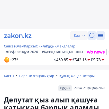
Қаз
Саясат
Әлем
Қаржы
Оқиға
Құқық
Мақалалар
#Референдум-2026
#Қазақстан мақтанышы
+27°
$
469.85
€
542.16
₽
5.78
Басты
Барлық жаңалықтар
Құқық жаңалықтары
Құқық
20:54, 21 қаңтар 2026
Депутат қыз алып қашуға
қатысқан барлық адамды,