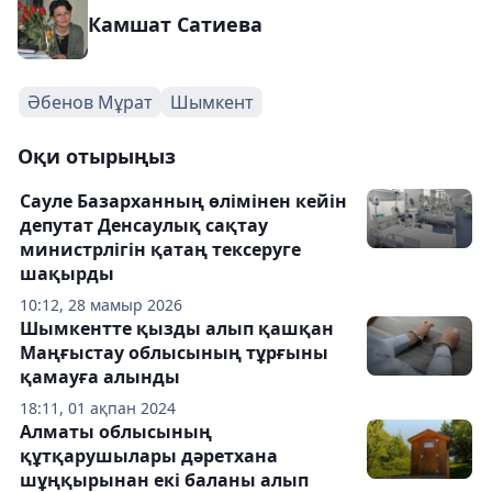
Камшат Сатиева
Әбенов Мұрат
Шымкент
Оқи отырыңыз
Сауле Базарханның өлімінен кейін
депутат Денсаулық сақтау
министрлігін қатаң тексеруге
шақырды
10:12, 28 мамыр 2026
Шымкентте қызды алып қашқан
Маңғыстау облысының тұрғыны
қамауға алынды
18:11, 01 ақпан 2024
Алматы облысының
құтқарушылары дәретхана
шұңқырынан екі баланы алып