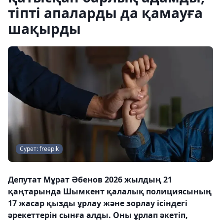
тіпті апаларды да қамауға
шақырды
Сурет: freepik
Депутат Мұрат Әбенов 2026 жылдың 21
қаңтарында Шымкент қалалық полициясының
17 жасар қызды ұрлау және зорлау ісіндегі
әрекеттерін сынға алды. Оны ұрлап әкетіп,