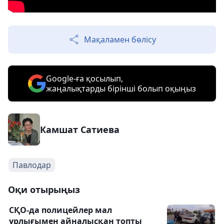
Мақаламен бөлісу
Google-ға қосылып,
жаңалықтарды бірінші болып оқыңыз
Камшат Сатиева
Павлодар
Оқи отырыңыз
СҚО-да полицейлер мал
ұрлығымен айналысқан топты