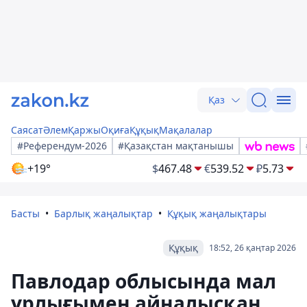
Қаз
Саясат
Әлем
Қаржы
Оқиға
Құқық
Мақалалар
#Референдум-2026
#Қазақстан мақтанышы
+19°
$
467.48
€
539.52
₽
5.73
Басты
Барлық жаңалықтар
Құқық жаңалықтары
Құқық
18:52, 26 қаңтар 2026
Павлодар облысында мал
ұрлығымен айналысқан