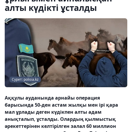
алты күдікті ұсталды
Сурет: polisia.kz
Аққулы ауданында арнайы операция
барысында 50-ден астам жылқы мен ірі қара
мал ұрлады деген күдікпен алты адам
анықталып, ұсталды. Олардың қылмыстық
әрекеттерінен келтірілген залал 60 миллион