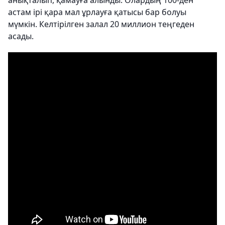
анықталып, қамауға алынды. Олардың 100-ден
астам ірі қара мал ұрлауға қатысы бар болуы
мүмкін. Келтірілген залал 20 миллион теңгеден
асады.