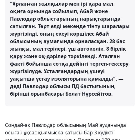
"Ұрланған жылқылар мен ірі қара мал
оқиға орнында сойылып, Абай және
Павлодар облыстарының нарықтарында
сатылған. Төрт елді мекенде тінту шаралары
жүргізілді, оның екеуі көршілес Абай
облысының аумағында орналасқан. 28 бас
жылқы, мал терілері, үш автокөлік, 8 бірлік
қару және оқ-дәрілер тәркіленді. Аталған
факті бойынша сотқа дейінгі тергеп-тексеру
жүргізілуде. Ұсталғандардың үшеуі
уақытша ұстау изоляторына қамалды", —
деді Павлодар облысы ПД бастығының
бірінші орынбасары Болат Нұрсейітов.
Сондай-ақ Павлодар облысының Май ауданында
осыған ұқсас қылмысқа қатысы бар 3 күдікті