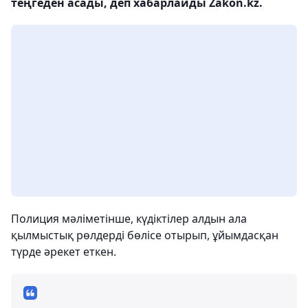
теңгеден асады, деп хабарлайды Zakon.kz.
Полиция мәліметінше, күдіктілер алдын ала
қылмыстық рөлдерді бөлісе отырып, ұйымдасқан
түрде әрекет еткен.