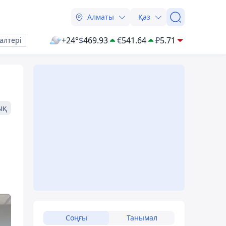
Алматы
Қаз
+24°
$
469.93
€
541.64
₽
5.71
алтері
ық
Соңғы
Танымал