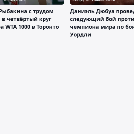
Рыбакина с трудом
Даниэль Дюбуа прове
в четвёртый круг
следующий бой против
а WTA 1000 в Торонто
чемпиона мира по бо
Уордли