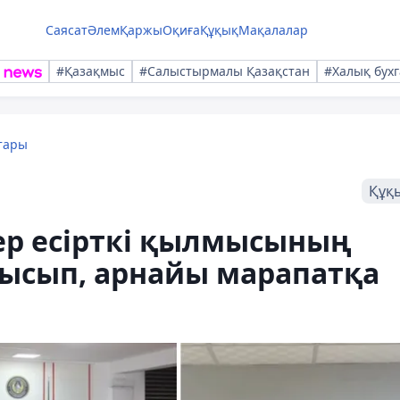
Саясат
Әлем
Қаржы
Оқиға
Құқық
Мақалалар
#Қазақмыс
#Салыстырмалы Қазақстан
#Халық бухг
тары
Құқ
ер есірткі қылмысының
лысып, арнайы марапатқа