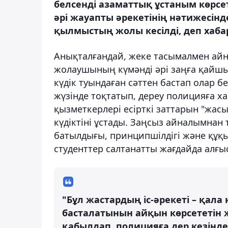
белсенді азаматтық ұстаным көрсе
әрі жауапты әрекетінің нәтижесін
қылмыстың жолы кесілді, деп хаба
Анықталғандай, жеке тасымалмен айн
жолаушының күмәнді әрі заңға қайшы
күдік туындаған сәттен бастап олар 
жүзінде тоқтатып, дереу полицияға х
қызметкерлері есірткі заттарын "жас
күдіктіні ұстады. Заңсыз айналымнан 
батылдығы, принципшілдігі және құқы
студенттер салтанатты жағдайда алғы
"Бұл жастардың іс-әрекеті – қала
басталатынын айқын көрсететін 
қабылдап, полицияға дер кезінде