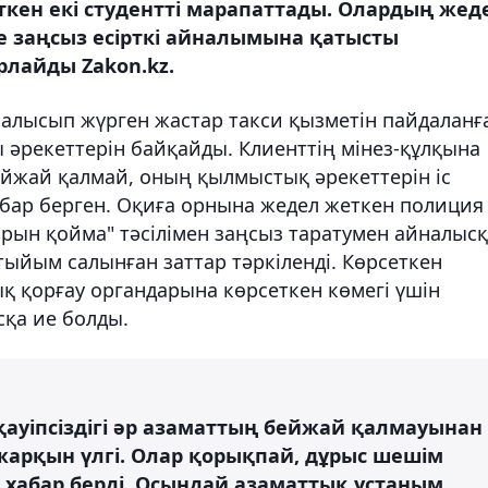
ткен екі студентті марапаттады. Олардың жед
де заңсыз есірткі айналымына қатысты
рлайды Zakon.kz.
алысып жүрген жастар такси қызметін пайдаланғ
 әрекеттерін байқайды. Клиенттің мінез-құлқына
бейжай қалмай, оның қылмыстық әрекеттерін іс
абар берген. Оқиға орнына жедел жеткен полиция
ырын қойма" тәсілімен заңсыз таратумен айналыс
тыйым салынған заттар тәркіленді. Көрсеткен
қ қорғау органдарына көрсеткен көмегі үшін
сқа ие болды.
 қауіпсіздігі әр азаматтың бейжай қалмауынан
жарқын үлгі. Олар қорықпай, дұрыс шешім
 хабар берді. Осындай азаматтық ұстаным