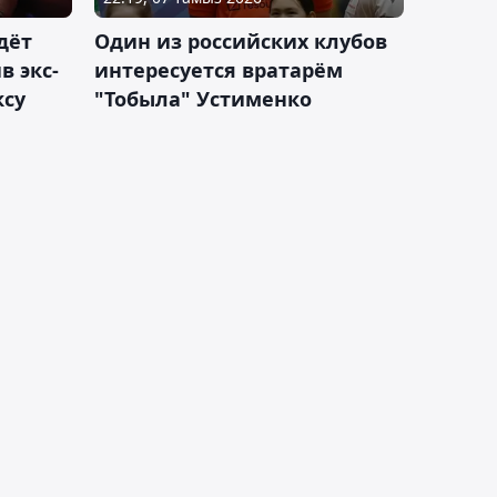
дёт
Один из российских клубов
 экс-
интересуется вратарём
ксу
"Тобыла" Устименко