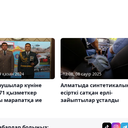
9 қазан 2024
12:08, 08 сәуір 2025
рушылар күніне
Алматыда синтетикалы
71 қызметкер
есірткі сатқан ерлі-
ы марапатқа ие
зайыптылар ұсталды
абардар болыңыз: