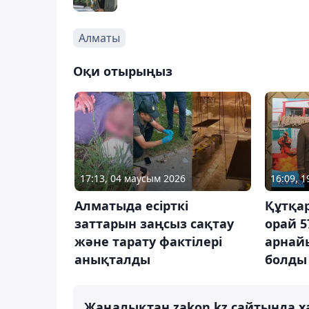
Алматы
Оқи отырыңыз
17:13, 04 маусым 2026
16:09, 1
Алматыда есірткі
Құтқа
заттарын заңсыз сақтау
орай 5
және тарату фактілері
арнай
анықталды
болды
Жаңалықтан zakon.kz сайтында х