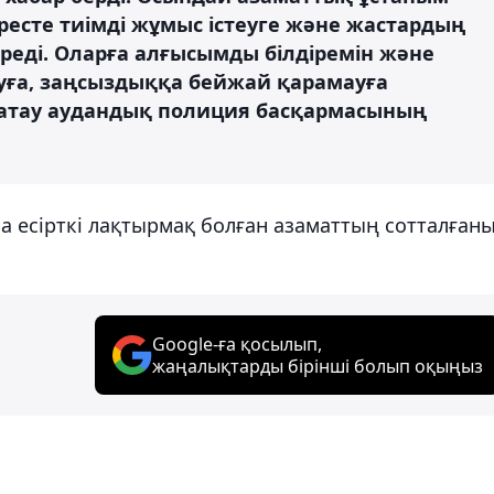
үресте тиімді жұмыс істеуге және жастардың
реді. Оларға алғысымды білдіремін және
уға, заңсыздыққа бейжай қарамауға
Алатау аудандық полиция басқармасының
а есірткі лақтырмақ болған азаматтың сотталған
Google-ға қосылып,
жаңалықтарды бірінші болып оқыңыз