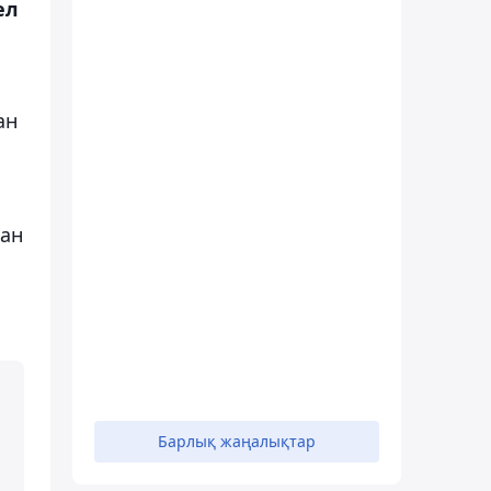
ел
ан
қан
Барлық жаңалықтар