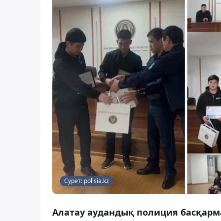
Сурет: polisia.kz
Алатау аудандық полиция басқар