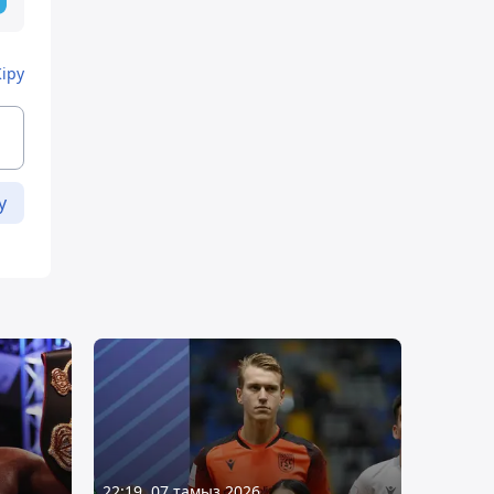
Кіру
у
22:19, 07 тамыз 2026