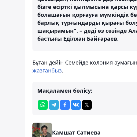
бізге есірткі қылмысына қарсы к
болашағын қорғауға мүмкіндік бе
барлық тұрғындарды қырағы бол
шақырамын", – деді өз сөзінде 
бастығы Еділхан Байғараев.
Бұған дейін Семейде колония аумағын
жазғанбыз
.
Мақаламен бөлісу:
Камшат Сатиева