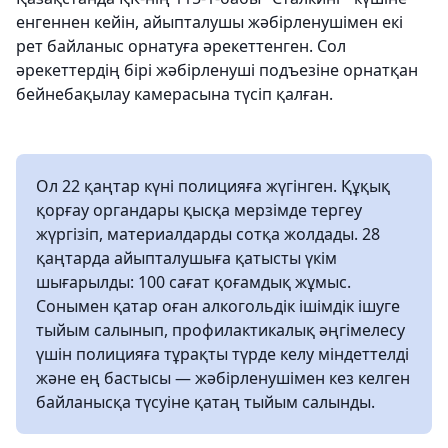
енгеннен кейін, айыпталушы жәбірленушімен екі
рет байланыс орнатуға әрекеттенген. Сол
әрекеттердің бірі жәбірленуші подъезіне орнатқан
бейнебақылау камерасына түсіп қалған.
Ол 22 қаңтар күні полицияға жүгінген. Құқық
қорғау органдары қысқа мерзімде тергеу
жүргізіп, материалдарды сотқа жолдады. 28
қаңтарда айыпталушыға қатысты үкім
шығарылды: 100 сағат қоғамдық жұмыс.
Сонымен қатар оған алкогольдік ішімдік ішуге
тыйым салынып, профилактикалық әңгімелесу
үшін полицияға тұрақты түрде келу міндеттелді
және ең бастысы — жәбірленушімен кез келген
байланысқа түсуіне қатаң тыйым салынды.