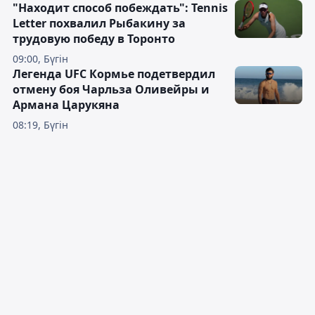
"Находит способ побеждать": Tennis
Letter похвалил Рыбакину за
трудовую победу в Торонто
09:00, Бүгін
Легенда UFC Кормье подетвердил
отмену боя Чарльза Оливейры и
Армана Царукяна
08:19, Бүгін