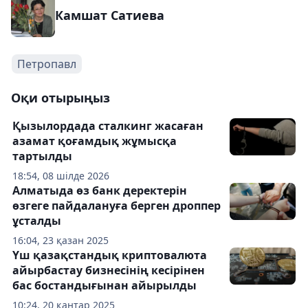
Камшат Сатиева
Петропавл
Оқи отырыңыз
Қызылордада сталкинг жасаған
азамат қоғамдық жұмысқа
тартылды
18:54, 08 шілде 2026
Алматыда өз банк деректерін
өзгеге пайдалануға берген дроппер
ұсталды
16:04, 23 қазан 2025
Үш қазақстандық криптовалюта
айырбастау бизнесінің кесірінен
бас бостандығынан айырылды
10:24, 20 қаңтар 2025