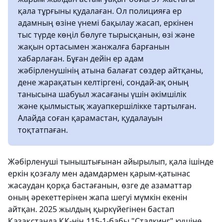
қала тұрғыны қудалаған. Ол полицияға ер
адамның өзіне үнемі бақылау жасап, еркінен
тыс түрде көңіл бөлуге тырысқанын, өзі және
жақын ортасымен жанжалға барғанын
хабарлаған. Бұған дейін ер адам
жәбірленушінің атына балағат сөздер айтқаны,
дене жарақатын келтіргені, сондай-ақ оның
танысына шабуыл жасағаны үшін әкімшілік
және қылмыстық жауапкершілікке тартылған.
Алайда соған қарамастан, қудалауын
тоқтатпаған.
Жәбірленуші тыныштығынан айырылып, қала ішінде
еркін қозғалу мен адамдармен қарым-қатынас
жасаудан қорқа бастағанын, өзге де азаматтар
оның әрекеттерінен жапа шегуі мүмкін екенін
айтқан. 2025 жылдың қыркүйегінен бастап
Қазақстанда ҚК-нің 115-1-бабы "Сталкинг" күшіне