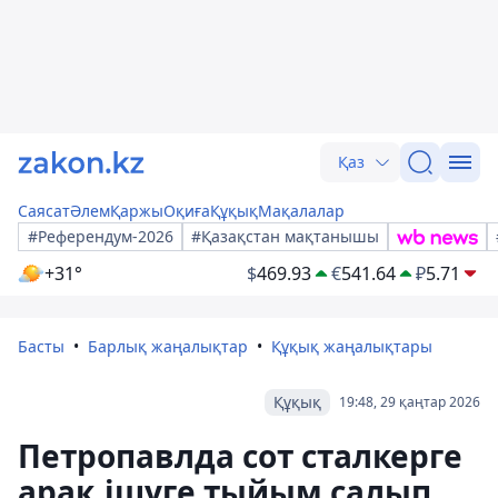
Қаз
Саясат
Әлем
Қаржы
Оқиға
Құқық
Мақалалар
#Референдум-2026
#Қазақстан мақтанышы
+31°
$
469.93
€
541.64
₽
5.71
Басты
Барлық жаңалықтар
Құқық жаңалықтары
Құқық
19:48, 29 қаңтар 2026
Петропавлда сот сталкерге
арақ ішуге тыйым салып,