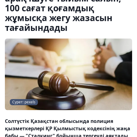
100 сағат қоғамдық
жұмысқа жегу жазасын
тағайындады
Сурет: pexels
Солтүстік Қазақстан облысында полиция
қызметкерлері ҚР Қылмыстық кодексінің жаңа
бабы — "Сталкинг" бойынша тергеуді аяқтады,