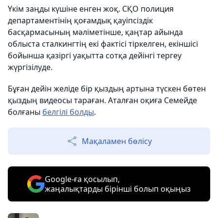
Үкім заңды күшіне енген жоқ. СҚО полиция
департаментінің қоғамдық қауіпсіздік
басқармасының мәліметінше, қаңтар айында
облыста сталкингтің екі фактісі тіркелген, екіншісі
бойынша қазіргі уақытта сотқа дейінгі тергеу
жүргізілуде.
Бұған дейін желіде бір қыздың артына түскен бөтен
қыздың видеосы тараған. Аталған оқиға Семейде
болғаны
белгілі болды
.
Мақаламен бөлісу
Google-ға қосылып,
жаңалықтарды бірінші болып оқыңыз