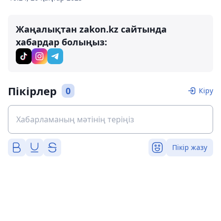
Жаңалықтан zakon.kz сайтында
хабардар болыңыз:
Пікірлер
0
Кіру
Пікір жазу