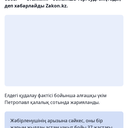
деп хабарлайды Zakon.kz.
Елдегі қудалау фактісі бойынша алғашқы үкім
Петропавл қалалық сотында жарияланды.
Жәбірленушінің арызына сәйкес, оны бір
жарым жылдан астам уақыт бойы 37 жастағы