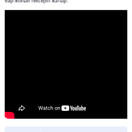
бар-жоғын тексеріп жатыр.