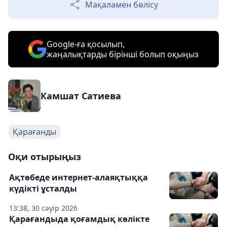
Мақаламен бөлісу
Google-ға қосылып,
жаңалықтарды бірінші болып оқыңыз
Камшат Сатиева
Қарағанды
Оқи отырыңыз
Ақтөбеде интернет-алаяқтыққа
күдікті ұсталды
13:38, 30 сәуір 2026
Қарағандыда қоғамдық көлікте