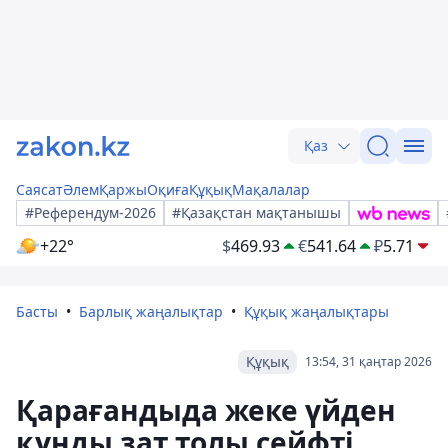
Қаз
Саясат
Әлем
Қаржы
Оқиға
Құқық
Мақалалар
#Референдум-2026
#Қазақстан мақтанышы
+22°
$
469.93
€
541.64
₽
5.71
Басты
Барлық жаңалықтар
Құқық жаңалықтары
Құқық
13:54, 31 қаңтар 2026
Қарағандыда жеке үйден
құнды зат толы сейфті