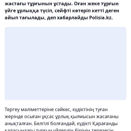
жастағы тұрғынын ұстады. Оған жеке тұрғын
үйге ұрлыққа түсіп, сейфті көтеріп кетті деген
айып тағылады, деп хабарлайды Polisia.kz.
Тергеу мәліметтеріне сәйкес, күдіктінің туған
жерінде осыған ұқсас ұрлық қылмысын жасағаны
анықталған. Белгілі болғандай, күдікті Қарағанды
қаласындағы тұрғын үйлердің бірінің терезесін