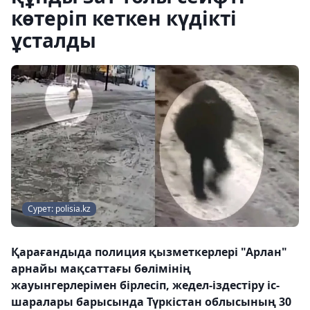
көтеріп кеткен күдікті
ұсталды
Сурет: polisia.kz
Қарағандыда полиция қызметкерлері "Арлан"
арнайы мақсаттағы бөлімінің
жауынгерлерімен бірлесіп, жедел-іздестіру іс-
шаралары барысында Түркістан облысының 30