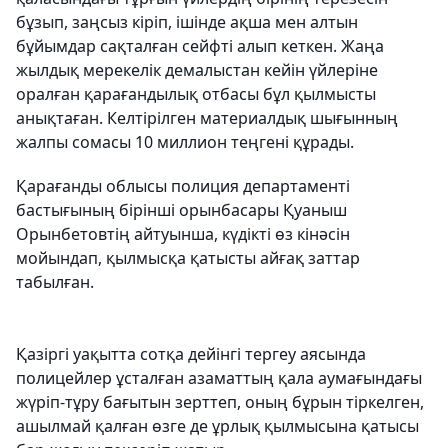
бұзып, заңсыз кіріп, ішінде ақша мен алтын
бұйымдар сақталған сейфті алып кеткен. Жаңа
жылдық мерекелік демалыстан кейін үйлеріне
оралған қарағандылық отбасы бұл қылмысты
анықтаған. Келтірілген материалдық шығынның
жалпы сомасы 10 миллион теңгені құрады.
Қарағанды облысы полиция департаменті
бастығының бірінші орынбасары Қуаныш
Орынбетовтің айтуынша, күдікті өз кінәсін
мойындап, қылмысқа қатысты айғақ заттар
табылған.
Қазіргі уақытта сотқа дейінгі тергеу аясында
полицейлер ұсталған азаматтың қала аумағындағы
жүріп-тұру бағытын зерттеп, оның бұрын тіркелген,
ашылмай қалған өзге де ұрлық қылмысына қатысы