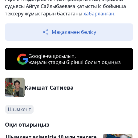
судьясы Айгүл Сайлыбаеваға қатысты іс бойынша
тексеру жұмыстарын бастағаны
хабарланған
.
Мақаламен бөлісу
Google-ға қосылып,
жаңалықтарды бірінші болып оқыңыз
Камшат Сатиева
Шымкент
Оқи отырыңыз
Шымкент әкімдігін 10 млн теңгеге