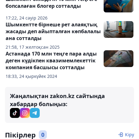
бопсалаған блогер сотталды
17:22, 24 сәуір 2026
Шымкентте бірнеше рет алаяқтық
жасады деп айыпталған көпбалалы
ана сотталды
21:58, 17 желтоқсан 2025
Астанада 170 млн теңге пара алды
деген күдікпен квазимемлекеттік
компания басшысы сотталды
18:33, 24 қыркүйек 2024
Жаңалықтан zakon.kz сайтында
хабардар болыңыз:
Пікірлер
0
Кіру