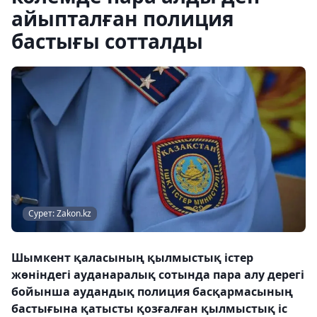
айыпталған полиция
бастығы сотталды
Сурет: Zakon.kz
Шымкент қаласының қылмыстық істер
жөніндегі ауданаралық сотында пара алу дерегі
бойынша аудандық полиция басқармасының
бастығына қатысты қозғалған қылмыстық іс