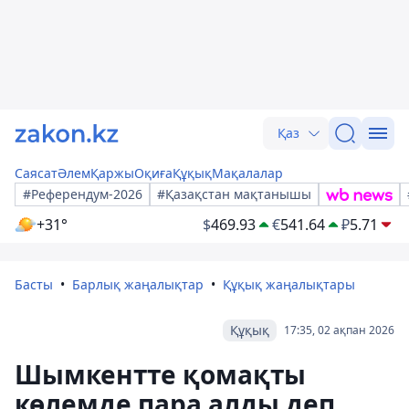
Қаз
Саясат
Әлем
Қаржы
Оқиға
Құқық
Мақалалар
#Референдум-2026
#Қазақстан мақтанышы
+31°
$
469.93
€
541.64
₽
5.71
Басты
Барлық жаңалықтар
Құқық жаңалықтары
Құқық
17:35, 02 ақпан 2026
Шымкентте қомақты
көлемде пара алды деп