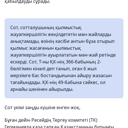
қабылдауды сұрады.
Сот, сотталушының қылмыстық
жауапкершілігін жеңілдететін мән-жайларды
анықтамады, өзінің кәсіби антын бұза отырып
қылмыс жасағанын қылмыстық
жауапкершілігін ауырлататын мән-жай ретінде
ескерді. Сот, Т-ны ҚК-нің 366-бабының 2-
бөлігімен кінәлі деп танып, оған 6 жыл
мерзімге бас бостандығынан айыру жазасын
тағайындады. ҚК-нің 49-бабына сәйкес, ол
арнайы шенінен айырылды.
Сот үкімі заңды күшіне енген жоқ.
Бұған дейін Ресейдің Тергеу комитеті (ТК)
Германияда қаза тапқан Қазақстанның бұрынғы