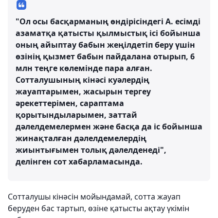
"Ол осы басқарманың өндірісіндегі А. есімді
азаматқа қатысты қылмыстық ісі бойынша
оның айыптау бабын жеңілдетіп беру үшін
өзінің қызмет бабын пайдалана отырып, 6
млн теңге көлемінде пара алған.
Сотталушының кінәсі куәлердің
жауаптарымен, жасырын тергеу
әрекеттерімен, сараптама
қорытындыларымен, заттай
дәлелдемелермен және басқа да іс бойынша
жинақталған дәлелдемелердің
жиынтығымен толық дәлелденеді",
делінген сот хабарламасында.
Сотталушы кінәсін мойындамай, сотта жауап
беруден бас тартып, өзіне қатысты ақтау үкімін