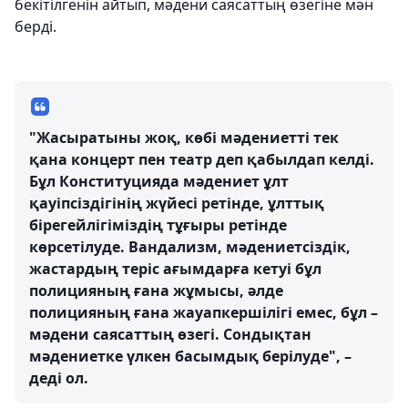
бекітілгенін айтып, мәдени саясаттың өзегіне мән
берді.
"Жасыратыны жоқ, көбі мәдениетті тек
қана концерт пен театр деп қабылдап келді.
Бұл Конституцияда мәдениет ұлт
қауіпсіздігінің жүйесі ретінде, ұлттық
бірегейлігіміздің тұғыры ретінде
көрсетілуде. Вандализм, мәдениетсіздік,
жастардың теріс ағымдарға кетуі бұл
полицияның ғана жұмысы, әлде
полицияның ғана жауапкершілігі емес, бұл –
мәдени саясаттың өзегі. Сондықтан
мәдениетке үлкен басымдық берілуде", –
деді ол.