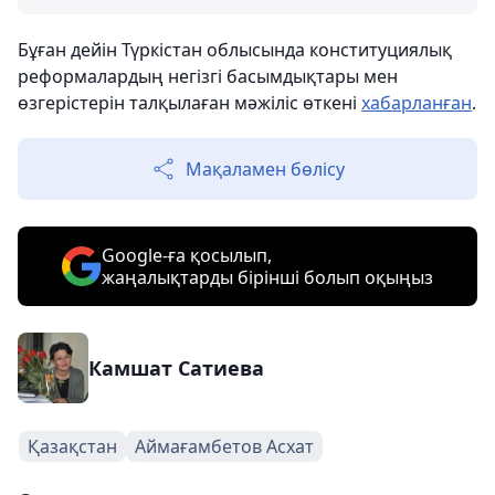
Бұған дейін Түркістан облысында конституциялық
реформалардың негізгі басымдықтары мен
өзгерістерін талқылаған мәжіліс өткені
хабарланған
.
Мақаламен бөлісу
Google-ға қосылып,
жаңалықтарды бірінші болып оқыңыз
Камшат Сатиева
Қазақстан
Аймағамбетов Асхат