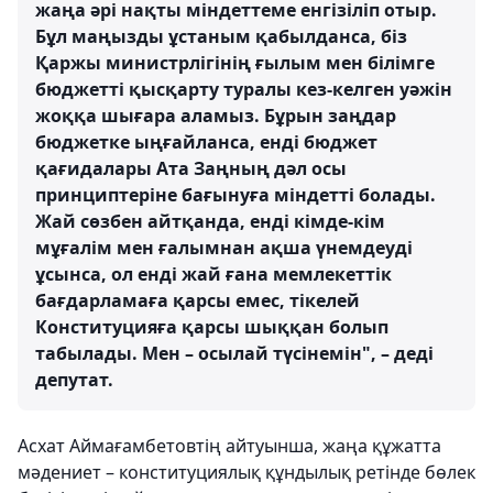
жаңа әрі нақты міндеттеме енгізіліп отыр.
Бұл маңызды ұстаным қабылданса, біз
Қаржы министрлігінің ғылым мен білімге
бюджетті қысқарту туралы кез-келген уәжін
жоққа шығара аламыз. Бұрын заңдар
бюджетке ыңғайланса, енді бюджет
қағидалары Ата Заңның дәл осы
принциптеріне бағынуға міндетті болады.
Жай сөзбен айтқанда, енді кімде-кім
мұғалім мен ғалымнан ақша үнемдеуді
ұсынса, ол енді жай ғана мемлекеттік
бағдарламаға қарсы емес, тікелей
Конституцияға қарсы шыққан болып
табылады. Мен – осылай түсінемін", – деді
депутат.
Асхат Аймағамбетовтің айтуынша, жаңа құжатта
мәдениет – конституциялық құндылық ретінде бөлек