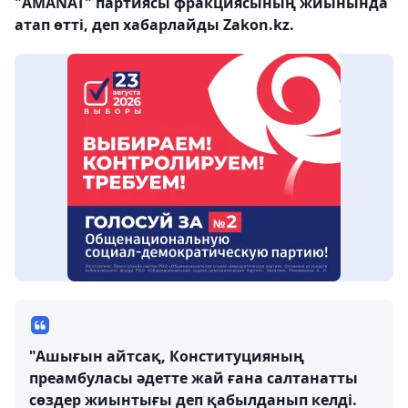
"AMANAT" партиясы фракциясының жиынында
атап өтті, деп хабарлайды Zakon.kz.
"Ашығын айтсақ, Конституцияның
преамбуласы әдетте жай ғана салтанатты
сөздер жиынтығы деп қабылданып келді.