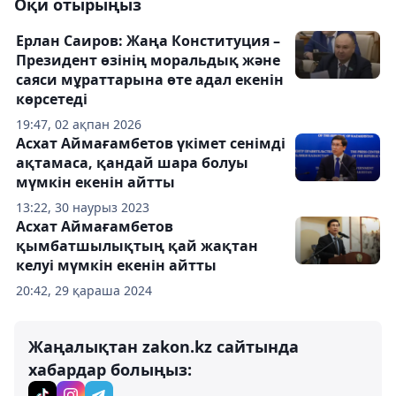
Оқи отырыңыз
Ерлан Саиров: Жаңа Конституция –
Президент өзінің моральдық және
саяси мұраттарына өте адал екенін
көрсетеді
19:47, 02 ақпан 2026
Асхат Аймағамбетов үкімет сенімді
ақтамаса, қандай шара болуы
мүмкін екенін айтты
13:22, 30 наурыз 2023
Асхат Аймағамбетов
қымбатшылықтың қай жақтан
келуі мүмкін екенін айтты
20:42, 29 қараша 2024
Жаңалықтан zakon.kz сайтында
хабардар болыңыз: