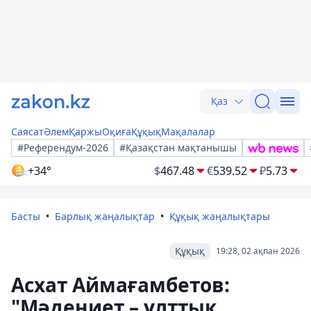
Қаз
Саясат
Әлем
Қаржы
Оқиға
Құқық
Мақалалар
#Референдум-2026
#Қазақстан мақтанышы
+34°
$
467.48
€
539.52
₽
5.73
Басты
Барлық жаңалықтар
Құқық жаңалықтары
Құқық
19:28, 02 ақпан 2026
Асхат Аймағамбетов:
"Мәдениет – ұлттық