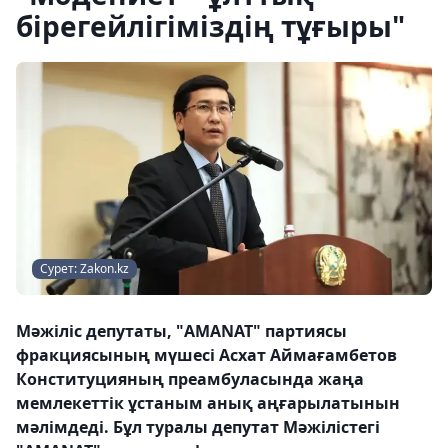
бірегейлігіміздің тұғыры"
Сурет: Zakon.kz
Мәжіліс депутаты, "AMANAT" партиясы
фракциясының мүшесі Асхат Аймағамбетов
Конституцияның преамбуласында жаңа
мемлекеттік ұстаным анық аңғарылатынын
мәлімдеді. Бұл туралы депутат Мәжілістегі