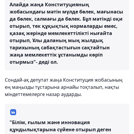
Алайда жаңа Конституцияның
жобасындағы мәтін мүлде бөлек, мағынасы
да бөлек, салмағы да бөлек. Бұл мәтінді оқи
отырып, тек құқықтық нормаларды емес,
қазақ жерінде мемлекеттілікті нығайта
отырып, Ұлы даланың мың жылдық
тарихының сабақтастығын сақтайтын
жаңа мемлекеттік ұстанымды көріп
отырмыз"- деді ол.
Сондай-ақ депутат жаңа Конституция жобасының
ең маңызды тұстарына арнайы тоқталып, нақты
міндеттемелерге назар аударды.
"Білім, ғылым және инновация
құндылықтарына сүйене отырып деген