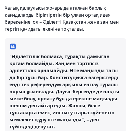
Халық қалаулысы жоғарыда аталған барлық
қағидаларды біріктіретін бір үлкен ортақ идея
барекеніне, ол – Әділетті Қазақстан және заң мен
тәртіп қағидаты екеніне тоқталды.
"Әділеттілік болмаса, тұрақты дамыған
қоғам болмайды. Заң мен тәртіпсіз
әділеттілік орнамайды. Өте маңызды тағы
да бір тұсы бар. Конституцияға өзгерістерді
енді тек референдум арқылы енгізу туралы
норма ұсынылды. Дауыс бергенде де нақты
меже бөлу, орнату бұл да ерекше маңызды
шешім деп айтар едім. Жалпы, бізге
тұлғаларға емес, институттарға сүйенетін
мемлекет құру өте маңызды", – деп
түйіндеді депутат.