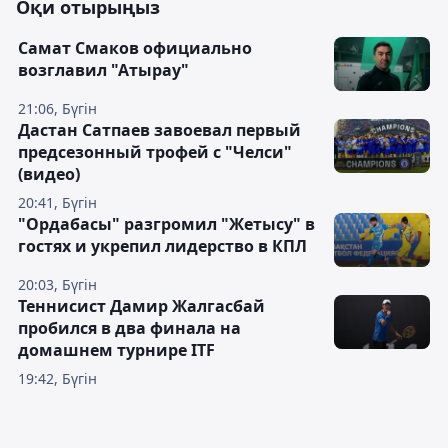
Оқи отырыңыз
Самат Смаков официально
возглавил "Атырау"
21:06, Бүгін
Дастан Сатпаев завоевал первый
предсезонный трофей с "Челси"
(видео)
20:41, Бүгін
"Ордабасы" разгромил "Жетысу" в
гостях и укрепил лидерство в КПЛ
20:03, Бүгін
Теннисист Дамир Жалгасбай
пробился в два финала на
домашнем турнире ITF
19:42, Бүгін