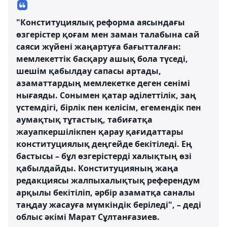
"Конституциялық реформа аясындағы
өзгерістер қоғам мен заман талабына сай
саяси жүйені жаңартуға бағытталған:
мемлекеттік басқару ашық бола түседі,
шешім қабылдау сапасы артады,
азаматтардың мемлекетке деген сенімі
нығаяды. Сонымен қатар әділеттілік, заң
үстемдігі, бірлік пен келісім, егемендік пен
аумақтық тұтастық, табиғатқа
жауапкершілікпен қарау қағидаттары
конституциялық деңгейде бекітіледі. Ең
бастысы – бұл өзгерістерді халықтың өзі
қабылдайды. Конституцияның жаңа
редакциясы жалпыхалықтық референдум
арқылы бекітіліп, әрбір азаматқа саналы
таңдау жасауға мүмкіндік беріледі", – деді
облыс әкімі Марат Сұлтанғазиев.