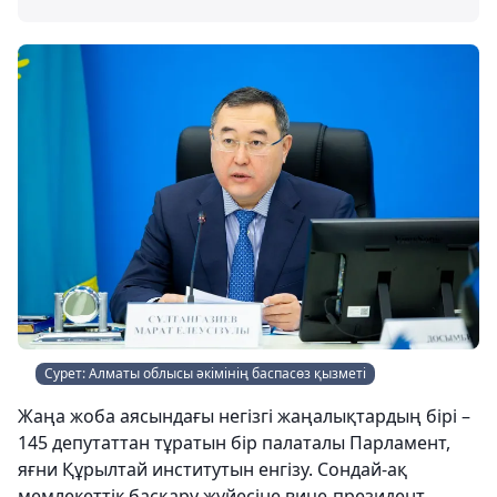
Сурет: Алматы облысы әкімінің баспасөз қызметі
Жаңа жоба аясындағы негізгі жаңалықтардың бірі –
145 депутаттан тұратын бір палаталы Парламент,
яғни Құрылтай институтын енгізу. Сондай-ақ
мемлекеттік басқару жүйесіне вице-президент