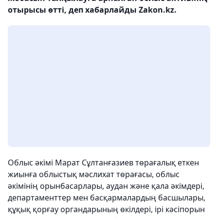
отырысы өтті, деп хабарлайды Zakon.kz.
Облыс әкімі Марат Сұлтанғазиев төрағалық еткен
жиынға облыстық мәслихат төрағасы, облыс
әкімінің орынбасарлары, аудан және қала әкімдері,
департаменттер мен басқармалардың басшылары,
құқық қорғау органдарының өкілдері, ірі кәсіпорын