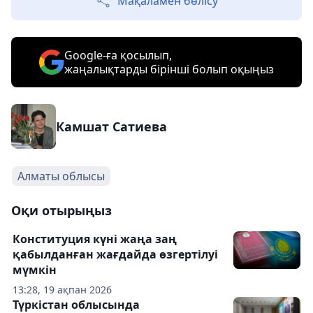
Мақаламен бөлісу
Google-ға қосылып,
жаңалықтарды бірінші болып оқыңыз
Камшат Сатиева
Алматы облысы
Оқи отырыңыз
Конституция күні жаңа заң
қабылданған жағдайда өзгертілуі
мүмкін
13:28, 19 ақпан 2026
Түркістан облысында