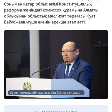
Сонымен қатар облыс әкімі Конституциялық
реформа жөніндегі комиссия құрамына Алматы
облысынан облыстық мәслихат төрағасы Қуат
Байғожаев мүше екенін ерекше атап өтті.
Сурет: Алматы облысы әкімінің баспасөз қызметі