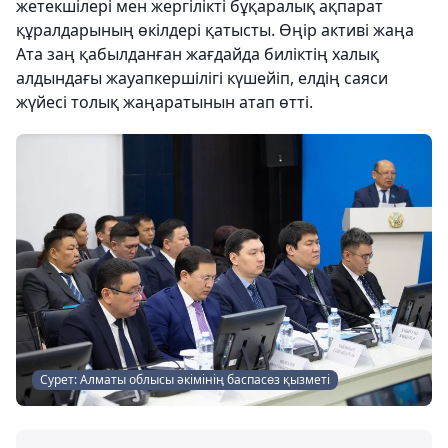
жетекшілері мен жергілікті бұқаралық ақпарат
құралдарының өкілдері қатысты. Өңір активі жаңа
Ата заң қабылданған жағдайда биліктің халық
алдындағы жауапкершілігі күшейіп, елдің саяси
жүйесі толық жаңаратынын атап өтті.
Сурет: Алматы облысы әкімінің баспасөз қызметі