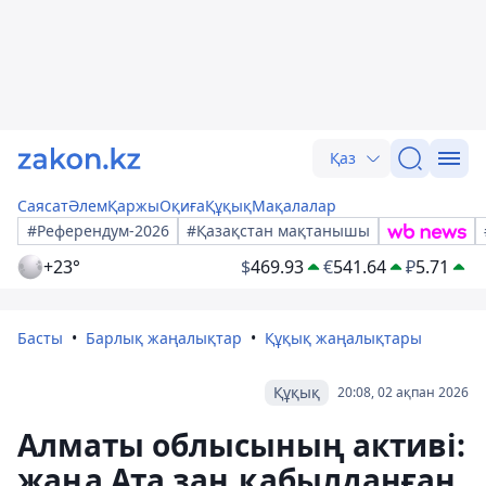
Қаз
Саясат
Әлем
Қаржы
Оқиға
Құқық
Мақалалар
#Референдум-2026
#Қазақстан мақтанышы
+23°
$
469.93
€
541.64
₽
5.71
Басты
Барлық жаңалықтар
Құқық жаңалықтары
Құқық
20:08, 02 ақпан 2026
Алматы облысының активі:
жаңа Ата заң қабылданған