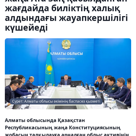
жағдайда биліктің халық
алдындағы жауапкершілігі
күшейеді
Сурет: Алматы облысы әкімінің баспасөз қызметі
Алматы облысында Қазақстан
Республикасының жаңа Конституциясының
жобасын талқылауға арналған облыс активінің