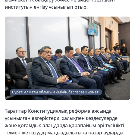
институтын енгізу ұсынылып отыр.
Сурет: Алматы облысы әкімінің баспасөз қызметі
Тараптар Конституциялық реформа аясында
ұсынылған өзгерістерді халықпен кездесулерде
және қоғамдық алаңдарда қарапайым әрі түсінікті
тілмен жеткізудің маңыздылығына назар аударды.