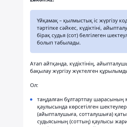
Үйқамақ – қылмыстық іс жүргізу ко
тәртіпке сәйкес, күдіктіні, айыпт
бірақ судья (сот) белгілеген шект
болып табылады.
Атап айтқанда, күдіктінің, айыпталу
бақылау жүргізу жүктелген құрылымд
Ол:
таңдалған бұлтартпау шарасының м
қаулысында көрсетілген шектеулер м
(айыпталушыға, сотталушыға) қаты
судьясының (соттың) қаулысы жар