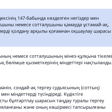
дексінің 147-бабында көзделген негіздер мен
алушыны немесе сотталушыны қамауда ұстамай-ақ,
еулерді қолдану арқылы қоғамнан оқшаулау шарасы
шының немесе сотталушының мінез-құлқына тікеле
ық бөлімше қызметкерінің міндеттері нақтыланды
әнін, сондай-ақ тергеу судьясының (соттың)
ен міндеттерді түсіндіреді. Күдіктіге
сты бұлтартпау шарасын таңдау туралы тергеу
ияланғаны және оның көшірмесі тапсырылғаны