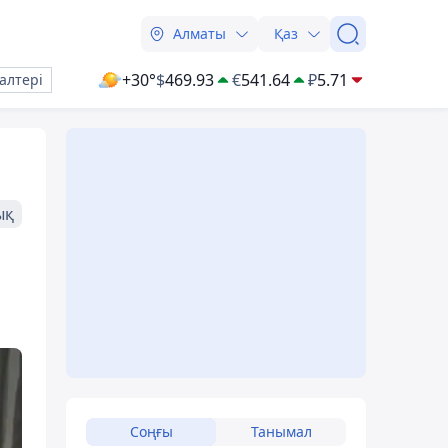
Алматы
Қаз
+30°
$
469.93
€
541.64
₽
5.71
алтері
ық
Соңғы
Танымал