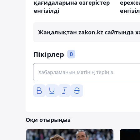
қағидаларына өзгерістер
ережел
енгізілді
енгізіл
Жаңалықтан zakon.kz сайтында х
Пікірлер
0
Оқи отырыңыз