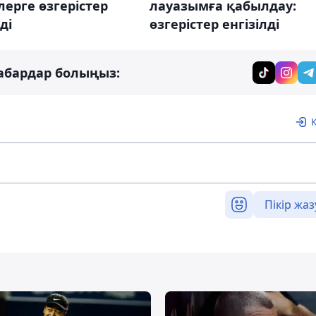
ерге өзгерістер
лауазымға қабылдау:
ді
өзгерістер енгізілді
абардар болыңыз:
Пікір жаз