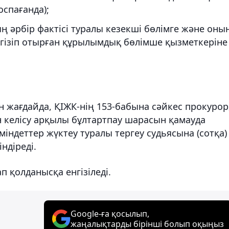
оспағанда);
 әрбір фактісі туралы кезекші бөлімге және оны
ргізіп отырған құрылымдық бөлімше қызметкеріне
 жағдайда, ҚІЖК-нің 153-бабына сәйкес прокурор
 келісу арқылы бұлтартпау шарасын қамауда
індеттер жүктеу туралы тергеу судьясына (сотқа)
ндіреді.
п қолданысқа енгізіледі.
Google-ға қосылып,
жаңалықтарды бірінші болып оқыңыз