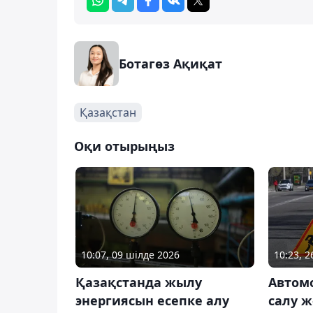
Ботагөз Ақиқат
Қазақстан
Оқи отырыңыз
10:07, 09 шілде 2026
10:23, 
Қазақстанда жылу
Автом
энергиясын есепке алу
салу ж