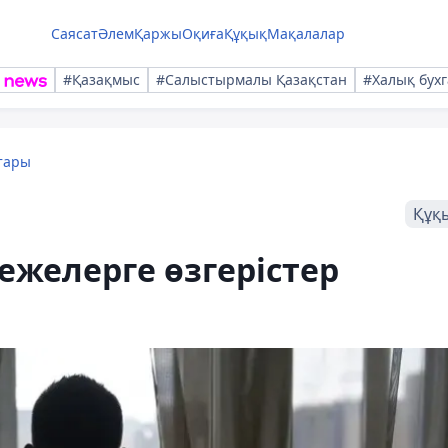
Саясат
Әлем
Қаржы
Оқиға
Құқық
Мақалалар
#Қазақмыс
#Салыстырмалы Қазақстан
#Халық бухг
тары
Құқ
ежелерге өзгерістер