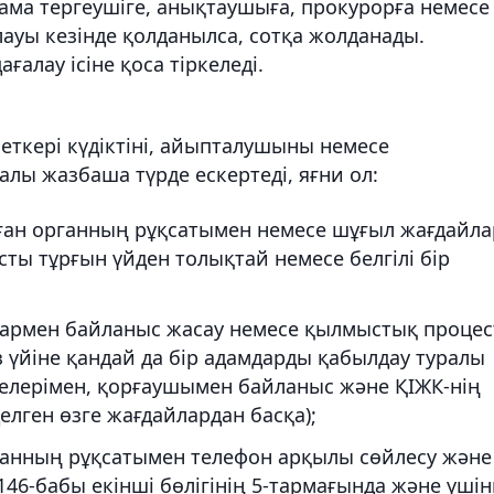
тама тергеушіге, анықтаушыға, прокурорға немесе
лауы кезінде қолданылса, сотқа жолданады.
алау ісіне қоса тіркеледі.
ткері күдіктіні, айыпталушыны немесе
алы жазбаша түрде ескертеді, яғни ол:
рған органның рұқсатымен немесе шұғыл жағдайла
ты тұрғын үйден толықтай немесе белгілі бір
алармен байланыс жасау немесе қылмыстық процес
 үйіне қандай да бір адамдарды қабылдау туралы
шелерімен, қорғаушымен байланыс және ҚІЖК-нің
елген өзге жағдайлардан басқа);
рганның рұқсатымен телефон арқылы сөйлесу және
 146-бабы екінші бөлігінің 5-тармағында және үші