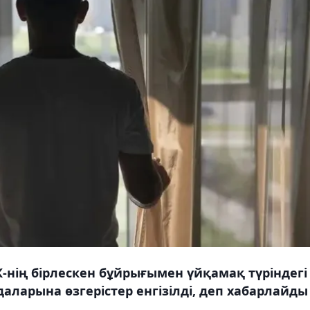
К-нің бірлескен бұйрығымен үйқамақ түріндегі
ларына өзгерістер енгізілді, деп хабарлайды