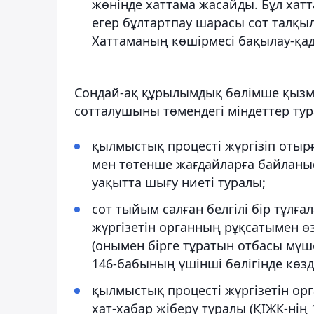
жөнінде хаттама жасайды. Бұл хат
егер бұлтартпау шарасы сот талқы
Хаттаманың көшірмесі бақылау-қадағ
Сондай-ақ құрылымдық бөлімше қызме
сотталушыны төмендегі міндеттер тур
қылмыстық процесті жүргізіп оты
мен төтенше жағдайларға байланыс
уақытта шығу ниеті туралы;
сот тыйым салған белгілі бір тұлғ
жүргізетін органның рұқсатымен өз
(онымен бірге тұратын отбасы мү
146-бабының үшінші бөлігінде көзд
қылмыстық процесті жүргізетін о
хат-хабар жіберу туралы (ҚІЖК-нің