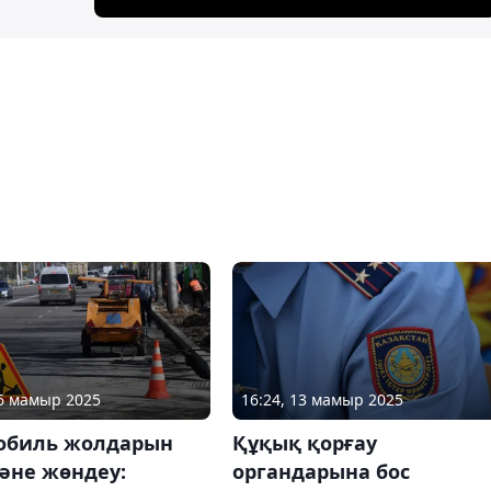
26 мамыр 2025
16:24, 13 мамыр 2025
обиль жолдарын
Құқық қорғау
әне жөндеу:
органдарына бос