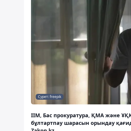
Сурет: freepik
ІІМ, Бас прокуратура, ҚМА және ҰҚ
бұлтартпау шарасын орындау қағида
Zakon.kz.