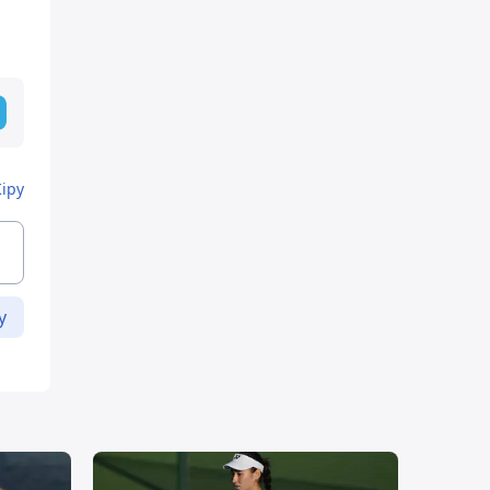
Кіру
у