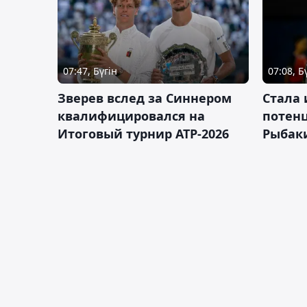
07:47, Бүгін
07:08, Б
Зверев вслед за Синнером
Cтала 
квалифицировался на
потен
Итоговый турнир ATP-2026
Рыбаки