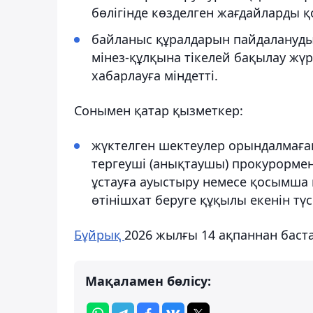
бөлігінде көзделген жағдайларды қ
байланыс құралдарын пайдаланудың
мінез-құлқына тікелей бақылау жү
хабарлауға міндетті.
Сонымен қатар қызметкер:
жүктелген шектеулер орындалмаған
тергеуші (анықтаушы) прокурормен
ұстауға ауыстыру немесе қосымша м
өтінішхат беруге құқылы екенін түсі
Бұйрық
2026 жылғы 14 ақпаннан баста
Мақаламен бөлісу: