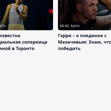
үгін
06:42, Бүгін
известна
Гэрри – о поединке с
циальная соперница
Махачевым: Знаю, что
ной в Торонто
победить