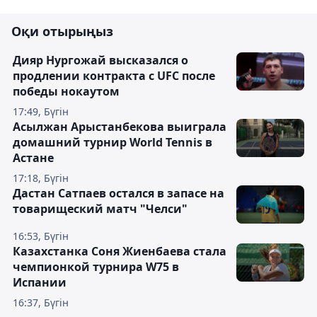
Оқи отырыңыз
Дияр Нургожай высказался о
продлении контракта с UFC после
победы нокаутом
17:49, Бүгін
Асылжан Арыстанбекова выиграла
домашний турнир World Tennis в
Астане
17:18, Бүгін
Дастан Сатпаев остался в запасе на
товарищеский матч "Челси"
16:53, Бүгін
Казахстанка Соня Жиенбаева стала
чемпионкой турнира W75 в
Испании
16:37, Бүгін