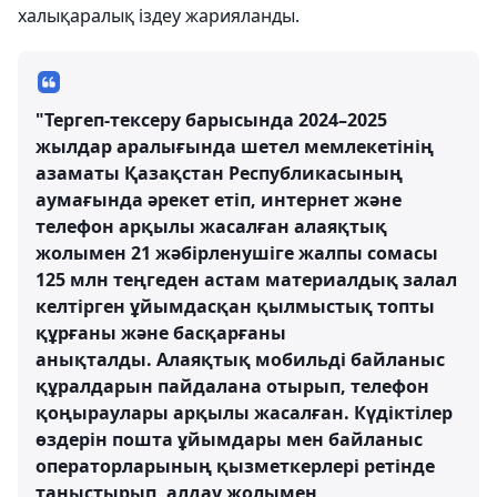
халықаралық іздеу жарияланды.
"Тергеп-тексеру барысында 2024–2025
жылдар аралығында шетел мемлекетінің
азаматы Қазақстан Республикасының
аумағында әрекет етіп, интернет және
телефон арқылы жасалған алаяқтық
жолымен 21 жәбірленушіге жалпы сомасы
125 млн теңгеден астам материалдық залал
келтірген ұйымдасқан қылмыстық топты
құрғаны және басқарғаны
анықталды. Алаяқтық мобильді байланыс
құралдарын пайдалана отырып, телефон
қоңыраулары арқылы жасалған. Күдіктілер
өздерін пошта ұйымдары мен байланыс
операторларының қызметкерлері ретінде
таныстырып, алдау жолымен