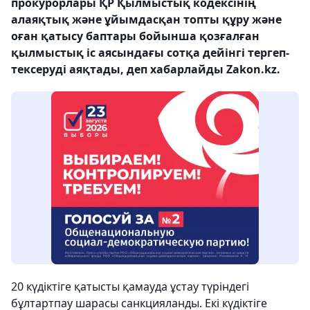
прокурорлары ҚР Қылмыстық кодексінің
алаяқтық және ұйымдасқан топты құру және
оған қатысу баптары бойынша қозғалған
қылмыстық іс аясындағы сотқа дейінгі тергеп-
тексеруді аяқтады, деп хабарлайды Zakon.kz.
20 күдіктіге қатысты қамауда ұстау түріндегі
бұлтартпау шарасы санкцияланды. Екі күдіктіге