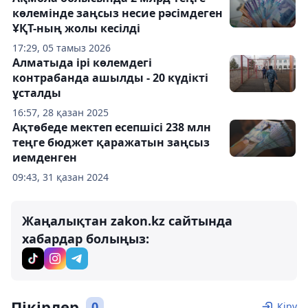
көлемінде заңсыз несие рәсімдеген
ҰҚТ-ның жолы кесілді
17:29, 05 тамыз 2026
Алматыда ірі көлемдегі
контрабанда ашылды - 20 күдікті
ұсталды
16:57, 28 қазан 2025
Ақтөбеде мектеп есепшісі 238 млн
теңге бюджет қаражатын заңсыз
иемденген
09:43, 31 қазан 2024
Жаңалықтан zakon.kz сайтында
хабардар болыңыз:
Пікірлер
0
Кіру