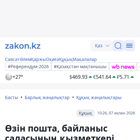
Қаз
Саясат
Әлем
Қаржы
Оқиға
Құқық
Мақалалар
#Референдум-2026
#Қазақстан мақтанышы
+27°
$
469.93
€
541.64
₽
5.71
Басты
Барлық жаңалықтар
Құқық жаңалықтары
Құқық
10:26, 07 ақпан 2026
Өзін пошта, байланыс
саласының қызметкері