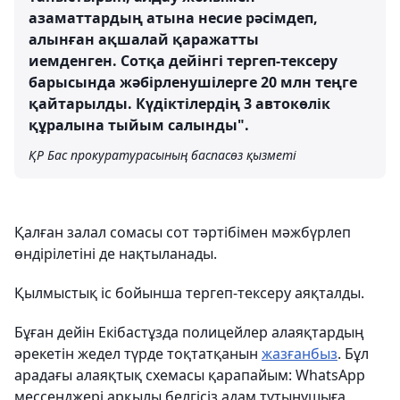
азаматтардың атына несие рәсімдеп,
алынған ақшалай қаражатты
иемденген. Сотқа дейінгі тергеп-тексеру
барысында жәбірленушілерге 20 млн теңге
қайтарылды. Күдіктілердің 3 автокөлік
құралына тыйым салынды".
ҚР Бас прокуратурасының баспасөз қызметі
Қалған залал сомасы сот тәртібімен мәжбүрлеп
өндірілетіні де нақтыланады.
Қылмыстық іс бойынша тергеп-тексеру аяқталды.
Бұған дейін Екібастұзда полицейлер алаяқтардың
әрекетін жедел түрде тоқтатқанын
жазғанбыз
. Бұл
арадағы алаяқтық схемасы қарапайым: WhatsApp
мессенджері арқылы белгісіз адам тұтынушыға