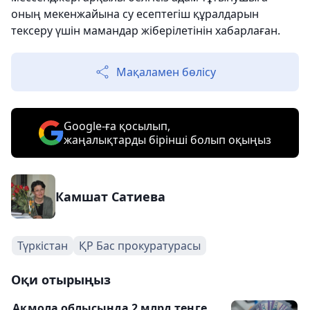
оның мекенжайына су есептегіш құралдарын
тексеру үшін мамандар жіберілетінін хабарлаған.
Мақаламен бөлісу
Google-ға қосылып,
жаңалықтарды бірінші болып оқыңыз
Камшат Сатиева
Түркістан
ҚР Бас прокуратурасы
Оқи отырыңыз
Ақмола облысында 2 млрд теңге