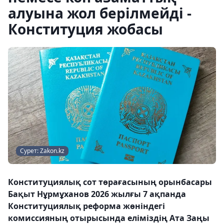
алуына жол берілмейді -
Конституция жобасы
Сурет: Zakon.kz
Конституциялық сот төрағасының орынбасары
Бақыт Нұрмұханов 2026 жылғы 7 ақпанда
Конституциялық реформа жөніндегі
комиссияның отырысында еліміздің Ата Заңы