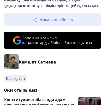
Жаманқұлова еліміздің Ата заңында адам
құқықтарын қорғау кепілдіктерін кеңейтуді ұсынды.
Мақаламен бөлісу
Google-ға қосылып,
жаңалықтарды бірінші болып оқыңыз
Камшат Сатиева
Қазақстан
Оқи отырыңыз
Конституция жобасында адам
құқықтары мен бостандықтарына