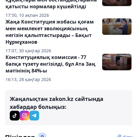
қатысты нормалар күшейтілді
17:50, 10 ақпан 2026
Жаңа Конституция жобасы қоғам
мен мемлекет эволюциясының
негізін қалыптастырады – Бақыт
Нұрмұханов
17:07, 30 қаңтар 2026
Конституциялық комиссия - 77
бапқа түзету енгізілді, бұл Ата Заң
мәтінінің 84%-ы
16:13, 28 қаңтар 2026
Жаңалықтан zakon.kz сайтында
хабардар болыңыз:
Кіру