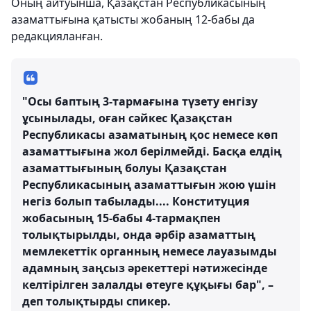
Оның айтуынша, Қазақстан Республикасының
азаматтығына қатысты жобаның 12-бабы да
редакцияланған.
"Осы баптың 3-тармағына түзету енгізу
ұсынылады, оған сәйкес Қазақстан
Республикасы азаматының қос немесе көп
азаматтығына жол берілмейді. Басқа елдің
азаматтығының болуы Қазақстан
Республикасының азаматтығын жою үшін
негіз болып табылады.... Конституция
жобасының 15-бабы 4-тармақпен
толықтырылды, онда әрбір азаматтың
мемлекеттік органның немесе лауазымды
адамның заңсыз әрекеттері нәтижесінде
келтірілген залалды өтеуге құқығы бар", –
деп толықтырды спикер.