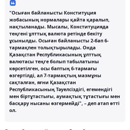
"Осыған байланысты Конституция
жобасының нормалары қайта қаралып,
нақтыланады. Мысалы, Конституцияда
теңгені ұлттық валюта ретінде бекіту
ұсынылды. Осыған байланысты 2-бап 6-
тармақпен толықтырылады. Онда
Қазақстан Республикасының ұлттық
валютасы теңге болып табылатыны
көрсетілген, осы баптың 6-тармағы
өзгертілді, ал 7-тармақтың мазмұны
сақталған, яғни Қазақстан
Республикасының Тәуелсіздігі, егемендігі
мен біртұтастығы, аумақтық тұтастығы мен
басқару нысаны өзгермейді", – деп атап өтті
ол.