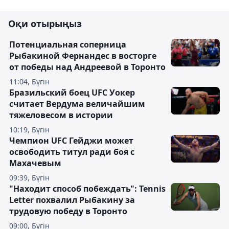
Оқи отырыңыз
Потенциальная соперница
Рыбакиной Фернандес в восторге
от победы над Андреевой в Торонто
11:04, Бүгін
Бразильский боец UFC Уокер
считает Вердума величайшим
тяжеловесом в истории
10:19, Бүгін
Чемпион UFC Гейджи может
освободить титул ради боя с
Махачевым
09:39, Бүгін
"Находит способ побеждать": Tennis
Letter похвалил Рыбакину за
трудовую победу в Торонто
09:00, Бүгін