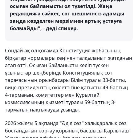
осыған байланысты ол түзетілді. Жаңа
редакцияға сәйкес, сот шешімінсіз адамды
заңда көзделген мерзімнен артық ұстауға
болмайды", - деді спикер.
Сондай-ақ ол қоғамда Конституция жобасының
бірқатар нормалары кеңінен талқыланып жатқанын
атап өтті. Осыған байланысты келіп түскен
ұсыныстар шеңберінде Конституциялық сот
төрағасының орынбасары Білім туралы 33-бапты,
вице-президенттің өкілеттігіне қатысты 49-баптың
4-тармағын, комитеттер мен Құрылтай
комиссиясының қызметі туралы 59-баптың 3-
тармағын нақтылауды ұсынды.
2026 жылғы 5 ақпанда "Әділ сөз" халықаралық сөз
бостандығын қорғау қорының басшысы Қарлығаш