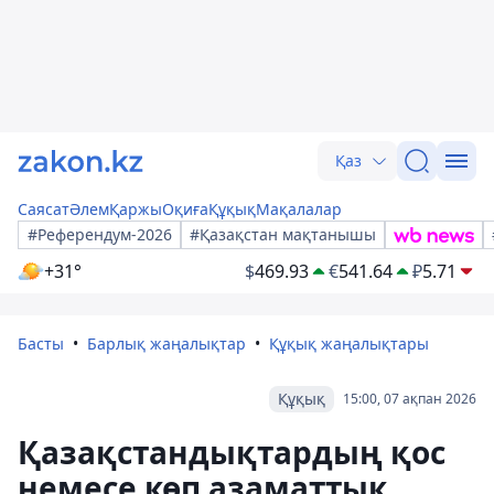
Қаз
Саясат
Әлем
Қаржы
Оқиға
Құқық
Мақалалар
#Референдум-2026
#Қазақстан мақтанышы
+31°
$
469.93
€
541.64
₽
5.71
Басты
Барлық жаңалықтар
Құқық жаңалықтары
Құқық
15:00, 07 ақпан 2026
Қазақстандықтардың қос
немесе көп азаматтық