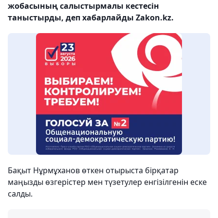
жобасының салыстырмалы кестесін
таныстырды, деп хабарлайды Zakon.kz.
Бақыт Нұрмұханов өткен отырыста бірқатар
маңызды өзгерістер мен түзетулер енгізілгенін еске
салды.