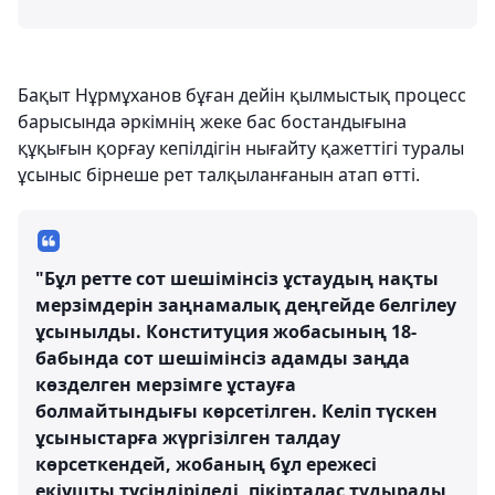
Бақыт Нұрмұханов бұған дейін қылмыстық процесс
барысында әркімнің жеке бас бостандығына
құқығын қорғау кепілдігін нығайту қажеттігі туралы
ұсыныс бірнеше рет талқыланғанын атап өтті.
"Бұл ретте сот шешімінсіз ұстаудың нақты
мерзімдерін заңнамалық деңгейде белгілеу
ұсынылды. Конституция жобасының 18-
бабында сот шешімінсіз адамды заңда
көзделген мерзімге ұстауға
болмайтындығы көрсетілген. Келіп түскен
ұсыныстарға жүргізілген талдау
көрсеткендей, жобаның бұл ережесі
екіұшты түсіндіріледі, пікірталас тудырады,