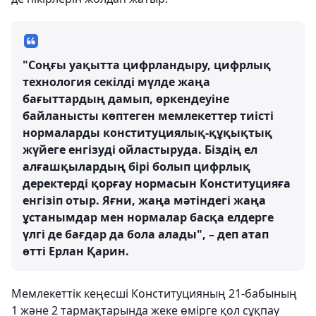
"Соңғы уақытта цифрландыру, цифрлық
технология секілді мүлде жаңа
бағыттардың дамып, өркендеуіне
байланысты көптеген мемлекеттер тиісті
нормаларды конституциялық-құқықтық
жүйеге енгізуді ойластыруда. Біздің ел
алғашқылардың бірі болып цифрлық
деректерді қорғау нормасын Конституцияға
енгізіп отыр. Яғни, жаңа мәтіндегі жаңа
ұстанымдар мен нормалар басқа елдерге
үлгі де бағдар да бола алады", – деп атап
өтті Ерлан Қарин.
Мемлекеттік кеңесші Конституцияның 21-бабының
1 және 2 тармақтарында жеке өмірге қол сұқпау