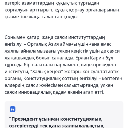
өзгеріс азаматтардың құқықтық тұрғыдан
қорғалуын арттырып, құқық қорғау органдарының
қызметіне жаңа талаптар қояды.
Сонымен қатар, жаңа саяси институттардың
енгізілуі – Орталық Азия аймағы үшін ғана емес,
жалпы айналамыздағы үлкен кеңістік үшін де саяси
жаңашылдық болып саналады. Ерлан Қарин бұл
тұрғыда бір палаталы парламент, вице-президент
институты, "Халық кеңесі" жоғары консультативтік
органы, Конституциялық соттың енгізілуі – көптеген
елдердің саяси жүйесімен салыстырғанда, үлкен
саяси инновациялық қадам екенін атап өтті.
"Президент ұсынған конституциялық
өзгерістерді тек қана жалпыхалықтық