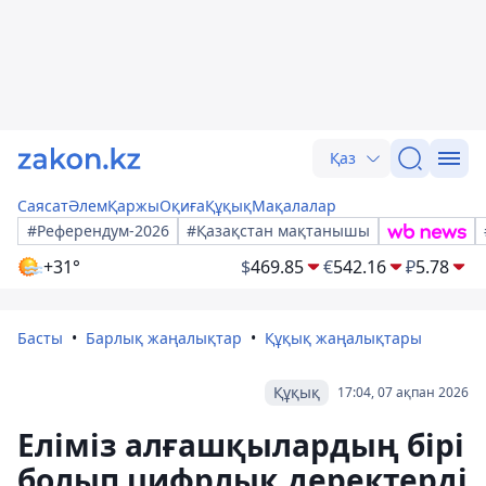
Қаз
Саясат
Әлем
Қаржы
Оқиға
Құқық
Мақалалар
#Референдум-2026
#Қазақстан мақтанышы
+31°
$
469.85
€
542.16
₽
5.78
Басты
Барлық жаңалықтар
Құқық жаңалықтары
Құқық
17:04, 07 ақпан 2026
Еліміз алғашқылардың бірі
болып цифрлық деректерді