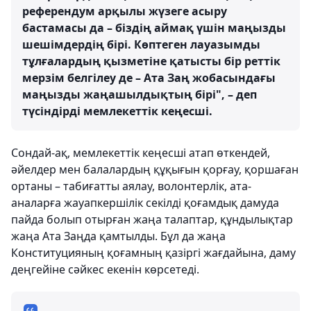
референдум арқылы жүзеге асыру
бастамасы да – біздің аймақ үшін маңызды
шешімдердің бірі. Көптеген лауазымды
тұлғалардың қызметіне қатысты бір реттік
мерзім белгілеу де – Ата Заң жобасындағы
маңызды жаңашылдықтың бірі", – деп
түсіндірді мемлекеттік кеңесші.
Сондай-ақ, мемлекеттік кеңесші атап өткендей,
әйелдер мен балалардың құқығын қорғау, қоршаған
ортаны – табиғатты аялау, волонтерлік, ата-
аналарға жауапкершілік секілді қоғамдық дамуда
пайда болып отырған жаңа талаптар, құндылықтар
жаңа Ата Заңда қамтылды. Бұл да жаңа
Конституцияның қоғамның қазіргі жағдайына, даму
деңгейіне сәйкес екенін көрсетеді.