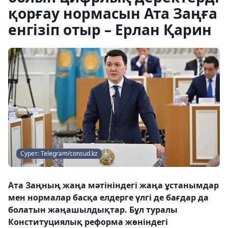
қорғау нормасын Ата Заңға
енгізіп отыр – Ерлан Қарин
Сурет: Telegram/consud.kz
Ата Заңның жаңа мәтініндегі жаңа ұстанымдар
мен нормалар басқа елдерге үлгі де бағдар да
болатын жаңашылдықтар. Бұл туралы
Конституциялық реформа жөніндегі