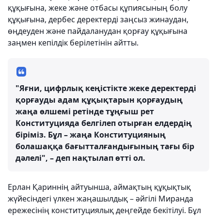
құқығына, жеке және отбасы құпиясының болу
құқығына, дербес деректерді заңсыз жинаудан,
өңдеуден және пайдаланудан қорғау құқығына
заңмен кепілдік берілетінін айтты.
"Яғни, цифрлық кеңістікте жеке деректерді
қорғауды адам құқықтарын қорғаудың
жаңа өлшемі ретінде тұңғыш рет
Конституцияда белгілеп отырған елдердің
біріміз. Бұл – жаңа Конституцияның
болашаққа бағытталғандығының тағы бір
дәлелі", – деп нақтылап өтті ол.
Ерлан Қариннің айтуынша, аймақтың құқықтық
жүйесіндегі үлкен жаңашылдық – әйгілі Миранда
ережесінің конституциялық деңгейде бекітілуі. Бұл