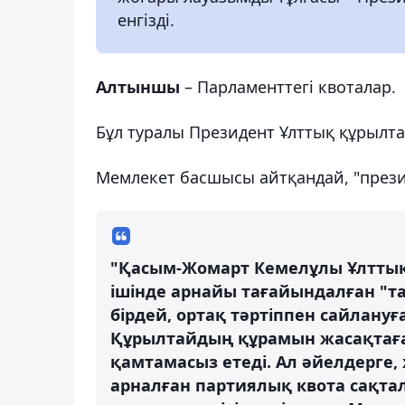
енгізді.
Алтыншы
– Парламенттегі квоталар.
Бұл туралы Президент Ұлттық құрылт
Мемлекет басшысы айтқандай, "прези
"Қасым-Жомарт Кемелұлы Ұлтты
ішінде арнайы тағайындалған "та
бірдей, ортақ тәртіппен сайлануғ
Құрылтайдың құрамын жасақтаған
қамтамасыз етеді. Ал әйелдерге,
арналған партиялық квота сақтал