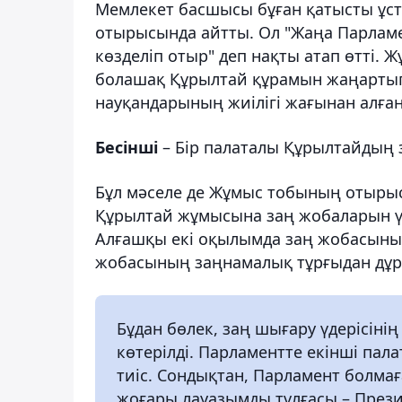
Мемлекет басшысы бұған қатысты ұс
отырысында айтты. Ол "Жаңа Парламе
көзделіп отыр" деп нақты атап өтті. 
болашақ Құрылтай құрамын жаңартып 
науқандарының жиілігі жағынан алға
Бесінші
– Бір палаталы Құрылтайдың з
Бұл мәселе де Жұмыс тобының отыры
Құрылтай жұмысына заң жобаларын ү
Алғашқы екі оқылымда заң жобасыны
жобасының заңнамалық тұрғыдан дұр
Бұдан бөлек, заң шығару үдерісінің
көтерілді. Парламентте екінші пал
тиіс. Сондықтан, Парламент болма
жоғары лауазымды тұлғасы – Прези