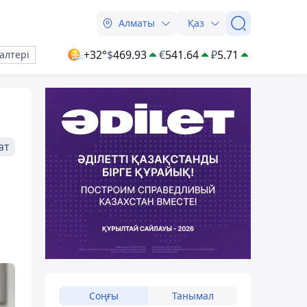
Алматы
Қаз
+32°
$
469.93
€
541.64
₽
5.71
алтері
ат
Соңғы
Танымал