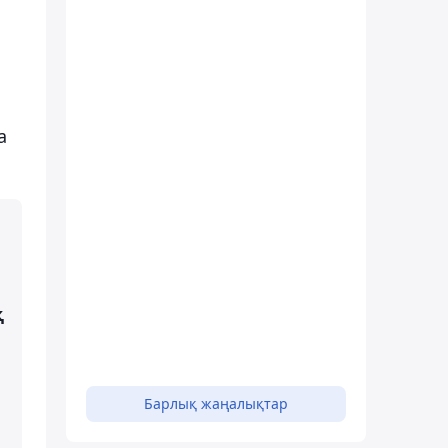
а
қ
Барлық жаңалықтар