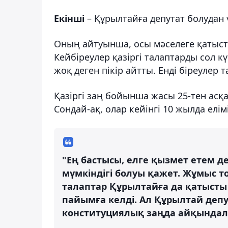
Екінші
– Құрылтайға депутат болудан
Оның айтуынша, осы мәселеге қатысты
Кейбіреулер қазіргі талаптарды сол к
жоқ деген пікір айтты. Енді біреулер
Қазіргі заң бойынша жасы 25-тен асқ
Сондай-ақ, олар кейінгі 10 жылда елі
"Ең бастысы, елге қызмет етем 
мүмкіндігі болуы қажет. Жұмыс т
талаптар Құрылтайға да қатысты
пайымға келді. Ал Құрылтай де
конституциялық заңда айқындалуы