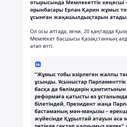
отырысында Мемлекеттік кеңесші 
орынбасары Ерлан Қарин жұмыс т
ұсынған жаңашылдықтарын атады, 
Ол осы аптада, яғни, 20 қаңтарда Қ
Мемлекет басшысы Қазақстанның алда
атап өтті.
"Жұмыс тобы әзірлеген жалпы тәс
ұсынды. Ұсыныстар Парламенттік
басқа да бөлімдерін қамтитынын
реформаға қатысты өз ұстанымда
білетіндей, Президент жаңа Парл
бастаманың мән-маңызы – ерекше
жүйесінде Құрылтай атауын аса
ретінде сақтап қалуымыз керек" 