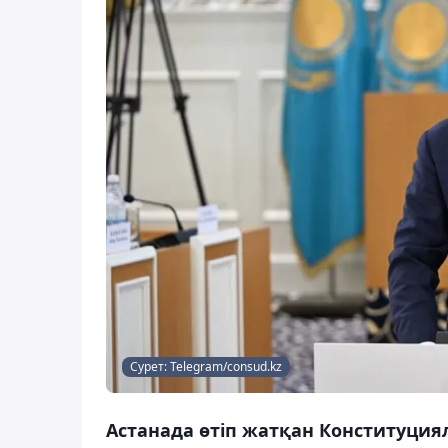
Сурет: Telegram/consud.kz
Астанада өтіп жатқан Конституци