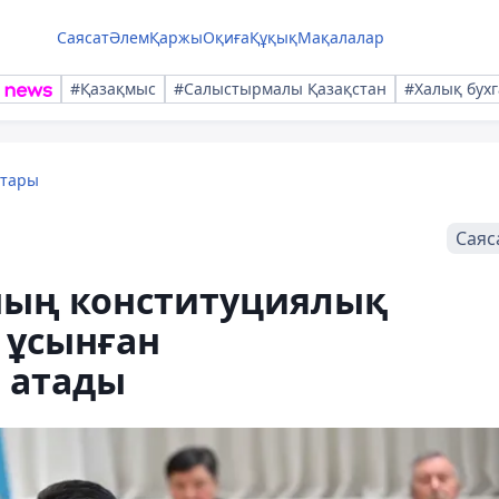
Саясат
Әлем
Қаржы
Оқиға
Құқық
Мақалалар
#Қазақмыс
#Салыстырмалы Қазақстан
#Халық бухг
қтары
Саяс
ның конституциялық
 ұсынған
 атады