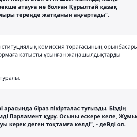
рекше атауға ие болған Құрылтай қазақ
мыры тереңде жатқанын аңғартады".
Конституциялық комиссия төрағасының орынбасар
ормаға қатысты ұсынған жаңашылдықтарды
туралы.
арасында біраз пікірталас туғызды. Біздің
імді Парламент құру. Осыны ескере келе, Жұмы
ы керек деген тоқтамға келді", - дейді ол.