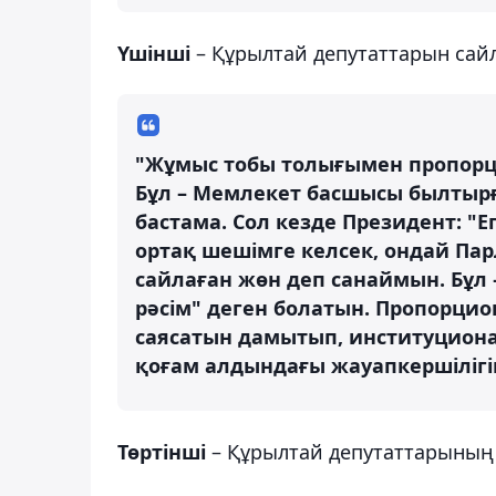
Үшінші
– Құрылтай депутаттарын сайл
"Жұмыс тобы толығымен пропорци
Бұл – Мемлекет басшысы былтыр
бастама. Сол кезде Президент: "
ортақ шешімге келсек, ондай Пар
сайлаған жөн деп санаймын. Бұл 
рәсім" деген болатын. Пропорци
саясатын дамытып, институционал
қоғам алдындағы жауапкершілігін
Төртінші
– Құрылтай депутаттарының ө