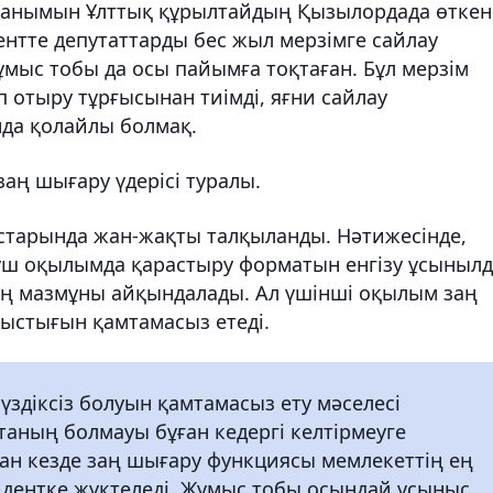
танымын Ұлттық құрылтайдың Қызылордада өткен
нтте депутаттарды бес жыл мерзімге сайлау
Жұмыс тобы да осы пайымға тоқтаған. Бұл мерзім
отыру тұрғысынан тиімді, яғни сайлау
нда қолайлы болмақ.
аң шығару үдерісі туралы.
старында жан-жақты талқыланды. Нәтижесінде,
ш оқылымда қарастыру форматын енгізу ұсынылд
ң мазмұны айқындалады. Ал үшінші оқылым заң
ыстығын қамтамасыз етеді.
 үздіксіз болуын қамтамасыз ету мәселесі
атаның болмауы бұған кедергі келтірмеуге
ған кезде заң шығару функциясы мемлекеттің ең
дентке жүктеледі. Жұмыс тобы осындай ұсыныс