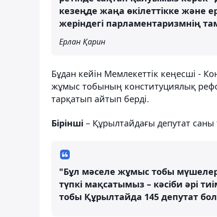
кезеңде жаңа өкілеттікке және е
жеріндегі парламентаризмнің та
Ерлан Қарин
Бұдан кейін Мемлекеттік кеңесші - 
жұмыс тобының конституциялық реф
тарқатып айтып берді.
Бірінші
– Құрылтайдағы депутат саны 
"Бұл мәселе жұмыс тобы мүшелері 
түпкі мақсатымыз – кәсіби әрі ти
тобы Құрылтайда 145 депутат болу