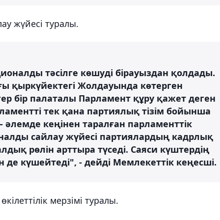
ау жүйесі туралы.
оналды тәсілге көшуді бірауыздан қолдады.
ғы қыркүйектегі Жолдауында көтерген
Егер бір палаталы Парламент құру қажет деген
ламентті тек қана партиялық тізім бойынша
– әлемде кеңінен таралған парламенттік
оналды сайлау жүйесі партиялардың кадрлық
дық рөлін арттыра түседі. Саяси күштердің
 де күшейтеді", - дейді Мемлекеттік кеңесші.
кілеттілік мерзімі туралы.