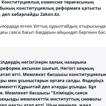
- Конституциялық комиссия төрағасының
обының конституциялық реформаға қатысты
деп хабарлайды Zakon.kz.
ызылордада өткен Ұлттық құрылтайдың отырысында
ғы саяси бағыт-бағдарын айқындап бергенін бас
ілдердің негізгілерін халық назарына
 реформа аясынан шығып, Негізгі заңның
 атап өтті. Мемлекет басшысы конституциялы
ры мен ұсыныстарын ортаға салды. Өздеріңіз
аментті Құрылтай деп атауды ұсынды. Бұл
. Мемлекет басшысы "Еліміздің саяси
 маңызды мемлекеттік институттың символы
деп нақты атап өтті. Шын мәнінде, жаңа