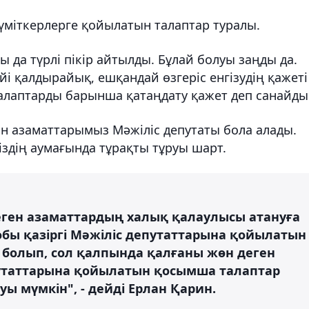
 үміткерлерге қойылатын талаптар туралы.
 да түрлі пікір айтылды. Бұлай болуы заңды да.
үйі қалдырайық, ешқандай өзгеріс енгізудің қажеті
 талаптарды барынша қатаңдату қажет деп санайды
ан азаматтарымыз Мәжіліс депутаты бола алады.
міздің аумағында тұрақты тұруы шарт.
деген азаматтардың халық қалаулысы атануға
обы қазіргі Мәжіліс депутаттарына қойылатын
 болып, сол қалпында қалғаны жөн деген
путаттарына қойылатын қосымша талаптар
 мүмкін", - дейді Ерлан Қарин.