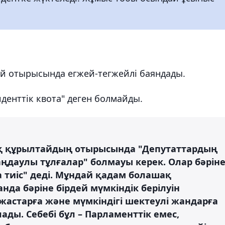
ай отырысында егжей-тегжейлі баяндады.
денттік квота" деген болмайды.
қ құрылтайдың отырысында "Депутаттардың
ңдаулы тұлғалар" болмауы керек. Олар бәрін
а тиіс" деді. Мұндай қадам болашақ
да бәріне бірдей мүмкіндік берілуін
 жастарға және мүмкіндігі шектеулі жандарға
ады. Себебі бұл – Парламенттік емес,