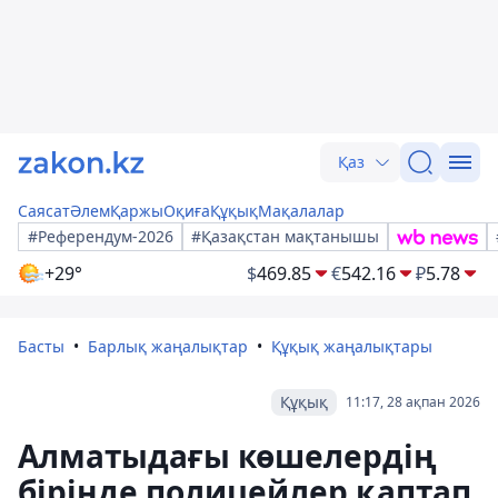
Қаз
Саясат
Әлем
Қаржы
Оқиға
Құқық
Мақалалар
#Референдум-2026
#Қазақстан мақтанышы
+29°
$
469.85
€
542.16
₽
5.78
Басты
Барлық жаңалықтар
Құқық жаңалықтары
Құқық
11:17, 28 ақпан 2026
Алматыдағы көшелердің
бірінде полицейлер қаптап,