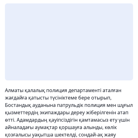
Алматы қалалық полиция департаменті аталған
жағдайға қатысты түсініктеме бере отырып,
Бостандық ауданына патрульдік полиция мен шұғыл
қызметтердің экипаждары дереу жіберілгенін атап
өтті. Адамдардың қауіпсіздігін қамтамасыз ету үшін
айналадағы аумақтар қоршауға алынды, көлік
қозғалысы уақытша шектелді, сондай-ақ жаяу