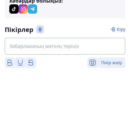
хабардар болыңыз:
Пікірлер
0
Кіру
Пікір жазу