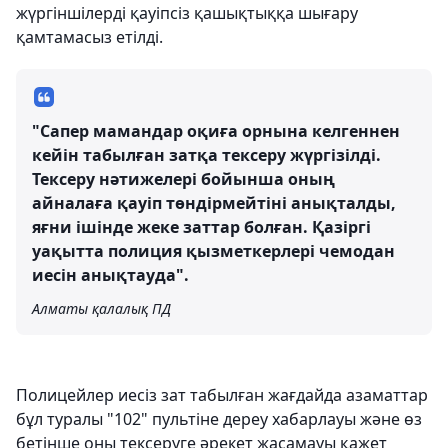
жүргіншілерді қауіпсіз қашықтыққа шығару
қамтамасыз етілді.
"Сапер мамандар оқиға орнына келгеннен
кейін табылған затқа тексеру жүргізілді.
Тексеру нәтижелері бойынша оның
айналаға қауіп төндірмейтіні анықталды,
яғни ішінде жеке заттар болған. Қазіргі
уақытта полиция қызметкерлері чемодан
иесін анықтауда".
Алматы қалалық ПД
Полицейлер иесіз зат табылған жағдайда азаматтар
бұл туралы "102" пультіне дереу хабарлауы және өз
бетінше оны тексеруге әрекет жасамауы қажет