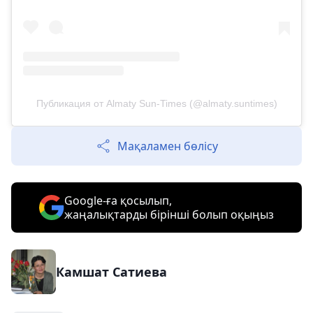
Публикация от Almaty Sun-Times (@almaty.suntimes)
Мақаламен бөлісу
Google-ға қосылып,
жаңалықтарды бірінші болып оқыңыз
Камшат Сатиева