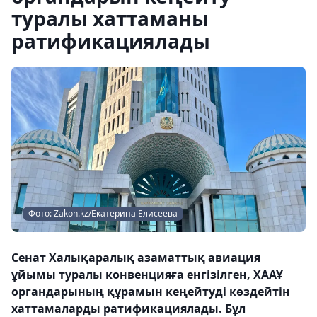
туралы хаттаманы
ратификациялады
Фото: Zakon.kz/Екатерина Елисеева
Сенат Халықаралық азаматтық авиация
ұйымы туралы конвенцияға енгізілген, ХААҰ
органдарының құрамын кеңейтуді көздейтін
хаттамаларды ратификациялады. Бұл