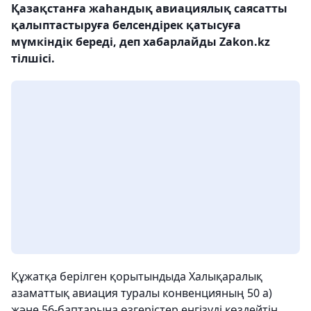
Қазақстанға жаһандық авиациялық саясатты
қалыптастыруға белсендірек қатысуға
мүмкіндік береді, деп хабарлайды Zakon.kz
тілшісі.
Құжатқа берілген қорытындыда Халықаралық
азаматтық авиация туралы конвенцияның 50 а)
және 56-баптарына өзгерістер енгізуді көздейтін