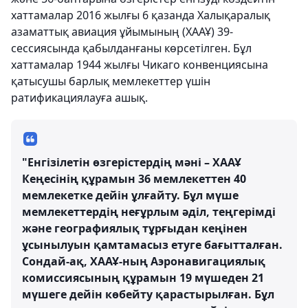
хаттамалар 2016 жылғы 6 қазанда Халықаралық
азаматтық авиация ұйымының (ХААҰ) 39-
сессиясында қабылданғаны көрсетілген. Бұл
хаттамалар 1944 жылғы Чикаго конвенциясына
қатысушы барлық мемлекеттер үшін
ратификациялауға ашық.
"Енгізілетін өзгерістердің мәні – ХААҰ
Кеңесінің құрамын 36 мемлекеттен 40
мемлекетке дейін ұлғайту. Бұл мүше
мемлекеттердің неғұрлым әділ, теңгерімді
және географиялық тұрғыдан кеңінен
ұсынылуын қамтамасыз етуге бағытталған.
Сондай-ақ, ХААҰ-ның Аэронавигациялық
комиссиясының құрамын 19 мүшеден 21
мүшеге дейін көбейту қарастырылған. Бұл