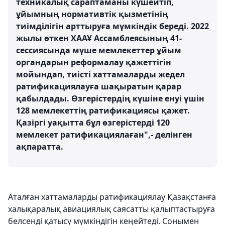
техникалық сараптаманы күшейтіп,
ұйымның нормативтік қызметінің
тиімділігін арттыруға мүмкіндік береді. 2022
жылы өткен ХААҰ Ассамблеясының 41-
сессиясында мүше мемлекеттер ұйым
органдарын реформалау қажеттігін
мойындап, тиісті хаттамаларды жедел
ратификациялауға шақыратын қарар
қабылдады. Өзгерістердің күшіне енуі үшін
128 мемлекеттің ратификациясы қажет.
Қазіргі уақытта бұл өзгерістерді 120
мемлекет ратификациялаған",- делінген
ақпаратта.
Аталған хаттамаларды ратификациялау Қазақстанға
халықаралық авиациялық саясатты қалыптастыруға
белсенді қатысу мүмкіндігін кеңейтеді. Сонымен