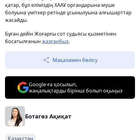
қатар, бұл еліміздің ХААҰ органдарына мүше
болуына үміткер ретінде ұсынылуына алғышарттар
жасайды.
Бұған дейін Жоғарғы сот судьясы қызметінен
босатылғанын
жазғанбыз
.
Мақаламен бөлісу
Google-ға қосылып,
жаңалықтарды бірінші болып оқыңыз
Ботагөз Ақиқат
Қазақстан