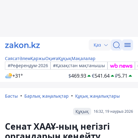
Қаз
Саясат
Әлем
Қаржы
Оқиға
Құқық
Мақалалар
#Референдум-2026
#Қазақстан мақтанышы
+31°
$
469.93
€
541.64
₽
5.71
Басты
Барлық жаңалықтар
Құқық жаңалықтары
Құқық
16:32, 19 наурыз 2026
Сенат ХААҰ-ның негізгі
органдарын кеңейту