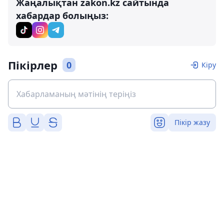
Жаңалықтан zakon.kz сайтында
хабардар болыңыз:
Пікірлер
0
Кіру
Пікір жазу