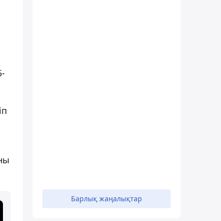
5-
іп
ны
Барлық жаңалықтар