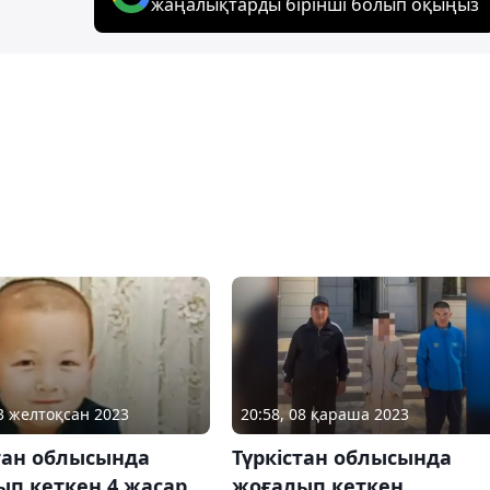
жаңалықтарды бірінші болып оқыңыз
03 желтоқсан 2023
20:58, 08 қараша 2023
тан облысында
Түркістан облысында
ып кеткен 4 жасар
жоғалып кеткен