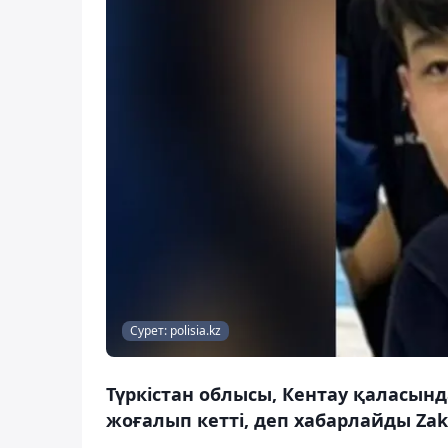
Сурет: polisia.kz
Түркістан облысы, Кентау қаласын
жоғалып кетті, деп хабарлайды Zak