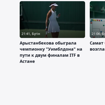
21:41, Бүгін
21:06, Б
Арыстанбекова обыграла
Самат
чемпионку "Уимблдона" на
возгла
пути к двум финалам ITF в
Астане