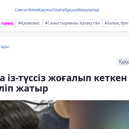
Саясат
Әлем
Қаржы
Оқиға
Құқық
Мақалалар
#Қазақмыс
#Салыстырмалы Қазақстан
#Халық бухг
тары
Құқ
 із-түссіз жоғалып кеткен
іліп жатыр