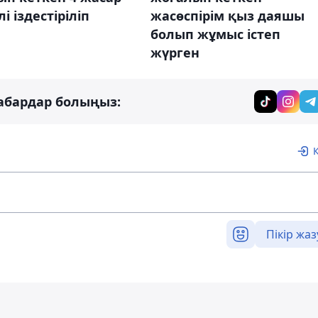
і іздестіріліп
жасөспірім қыз даяшы
болып жұмыс істеп
жүрген
абардар болыңыз:
Пікір жаз