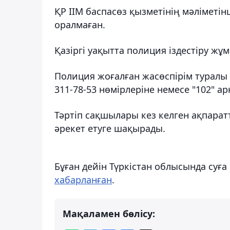
ҚР ІІМ баспасөз қызметінің мәліметін
оралмаған.
Қазіргі уақытта полиция іздестіру жұ
Полиция жоғалған жасөспірім туралы қа
311-78-53 нөмірлеріне немесе "102" а
Тәртіп сақшылары кез келген ақпарат
әрекет етуге шақырады.
Бұған дейін Түркістан облысында суғ
хабарланған
.
Мақаламен бөлісу: