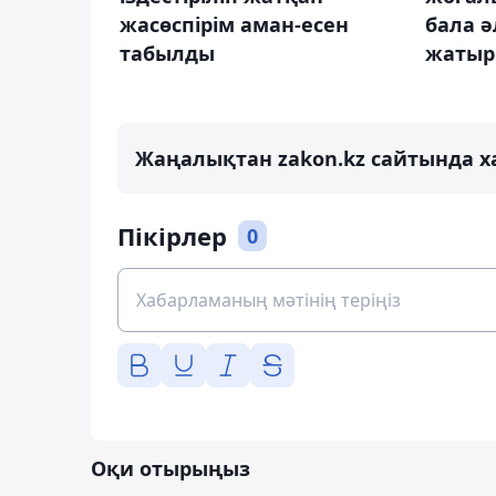
жасөспірім аман-есен
бала әл
табылды
жатыр
Жаңалықтан zakon.kz сайтында х
Пікірлер
0
Оқи отырыңыз