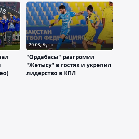
20:03, Бүгін
вал
"Ордабасы" разгромил
й
"Жетысу" в гостях и укрепил
ео)
лидерство в КПЛ