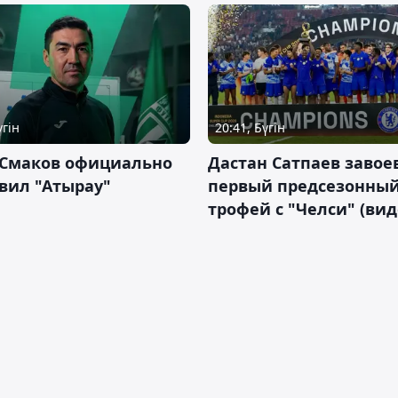
үгін
20:41, Бүгін
 Смаков официально
Дастан Сатпаев завое
вил "Атырау"
первый предсезонны
трофей с "Челси" (вид