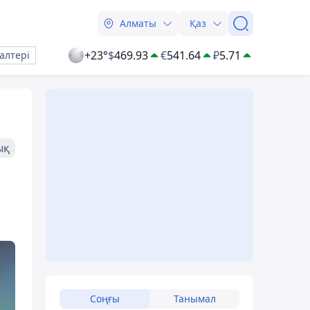
Алматы
Қаз
+23°
$
469.93
€
541.64
₽
5.71
алтері
ық
Соңғы
Танымал