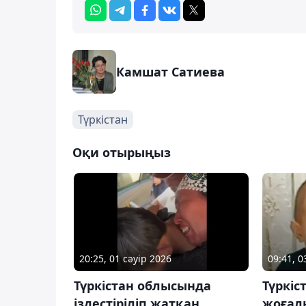
Камшат Сатиева
Түркістан
Оқи отырыңыз
20:25, 01 сәуір 2026
09:41, 
Түркістан облысында
Түркіс
іздестіріліп жатқан
жоғал