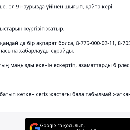
ше, ол 9 наурызда үйінен шығып, қайта кері
мыстарын жүргізіп жатыр.
ндай да бір ақпарат болса, 8-775-000-02-11, 8-70
рнасына хабарлауды сұрайды.
тың маңызды екенін ескертіп, азаматтарды бірлес
а батып кеткен сегіз жастағы бала табылмай жатқа
Google-ға қосылып,