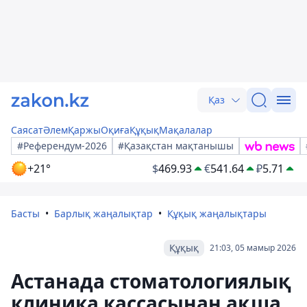
Қаз
Саясат
Әлем
Қаржы
Оқиға
Құқық
Мақалалар
#Референдум-2026
#Қазақстан мақтанышы
+21°
$
469.93
€
541.64
₽
5.71
Басты
Барлық жаңалықтар
Құқық жаңалықтары
Құқық
21:03, 05 мамыр 2026
Астанада стоматологиялық
клиника кассасынан ақша