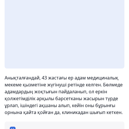
Анықталғандай, 43 жастағы ер адам медициналық
мекеме қызметіне жүгінуші ретінде келген. Бөлмеде
адамдардың жоқтығын пайдаланып, ол еркін
қолжетімділік арқылы барсетканы жасырын түрде
ұрлап, ішіндегі ақшаны алып, кейін оны бұрынғы
орнына қайта қойған да, клиникадан шығып кеткен.