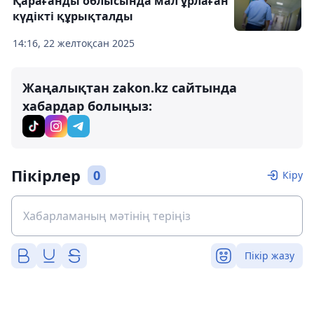
Қарағанды облысында мал ұрлаған
күдікті құрықталды
14:16, 22 желтоқсан 2025
Жаңалықтан zakon.kz сайтында
хабардар болыңыз:
Пікірлер
0
Кіру
Пікір жазу