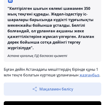
"Келтірілген шығын көлемі шамамен 350
мың теңгені құрады. Жедел-іздестіру іс-
шаралары барысында күдікті тұрғылықты
мекенжайы бойынша ұсталды. Белгілі
болғандай, ол ұрланған ақшаны жеке
қажеттіліктеріне жұмсап үлгерген. Аталған
дерек бойынша сотқа дейінгі тергеу
жүргізілуде".
Астана қалалық ПД баспасөз қызметі
Бұған дейін Астанадағы мешіттердің бірінде құны 1
млн теңге болатын күртеше ұрланғанын
жазғанбыз
.
Мақаламен бөлісу