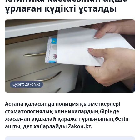
ұрлаған күдікті ұсталды
Сурет: Zakon.kz
Астана қаласында полиция қызметкерлері
стоматологиялық клиникалардың бірінде
жасалған ақшалай қаражат ұрлығының бетін
ашты, деп хабарлайды Zakon.kz.