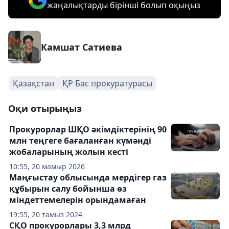
жаңалықтарды бірінші болып оқыңыз
Камшат Сатиева
Қазақстан
ҚР Бас прокуратурасы
Оқи отырыңыз
Прокурорлар ШҚО әкімдіктерінің 90
млн теңгеге бағаланған күмәнді
жобаларының жолын кесті
10:55, 20 мамыр 2026
Маңғыстау облысында мердігер газ
құбырын салу бойынша өз
міндеттемелерін орындамаған
19:55, 20 тамыз 2024
СҚО прокурорлары 3,3 млрд