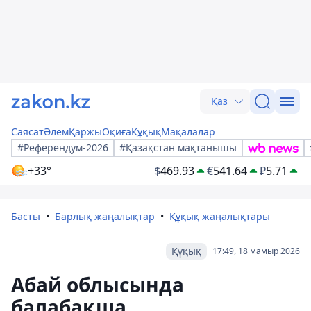
Қаз
Саясат
Әлем
Қаржы
Оқиға
Құқық
Мақалалар
#Референдум-2026
#Қазақстан мақтанышы
+33°
$
469.93
€
541.64
₽
5.71
Басты
Барлық жаңалықтар
Құқық жаңалықтары
Құқық
17:49, 18 мамыр 2026
Абай облысында
балабақша