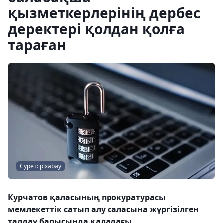
қызметкерлерінің дербес
деректері қолдан қолға
тараған
Сурет: pixabay
Курчатов қаласының прокуратурасы
мемлекеттік сатып алу саласына жүргізілген
талдау барысында қаладағы