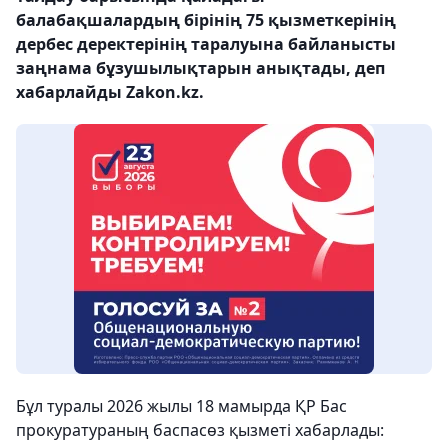
балабақшалардың бірінің 75 қызметкерінің
дербес деректерінің таралуына байланысты
заңнама бұзушылықтарын анықтады, деп
хабарлайды Zakon.kz.
Бұл туралы 2026 жылы 18 мамырда ҚР Бас
прокуратураның баспасөз қызметі хабарлады: