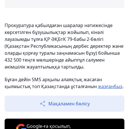
Прокуратура қабылдаған шаралар нәтижесінде
көрсетілген бұзушылықтар жойылып, кінәлі
лауазымды тұлға ҚР ӘҚБтК 79-бабы 2-бөлігі
(Қазақстан Республикасының дербес деректер және
оларды қорғау туралы заңнамасын бұзу) бойынша
432 500 теңге мөлшерінде айыппұл салумен
әкімшілік жауаптылыққа тартылды.
Бұған дейін SMS арқылы алаяқтық жасаған
қылмыстық топ Қазақстанда ұсталғанын
жазғанбыз
.
Мақаламен бөлісу
Google-ға қосылып,