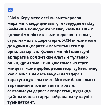
"Білім беру мекемесі қызметкерлерді
мерзімдік медициналық тексеруден өткізу
бойынша конкурс жариялау кезінде ашық
қолжетімділікке қызметкерлердің толық
сауалнамалық деректерін, ЖСН-ін және өзге
де құпия ақпаратты қамтитын тізімді
орналастырған. Қолжетімділігі шектеулі
ақпаратқа қол жеткізе алатын тұлғалар
оның құпиялылығын қамтамасыз етуге
міндетті және дербес деректерді субъектінің
келісімінсіз немесе заңды негіздерсіз
таратуға құқылы емес. Мекеме басшылығы
тарапынан аталған талаптардың
сақталмауы дербес ақпараттың құқыққа
қайшы мақсаттарда пайдаланылу қаупін
туындатқан".