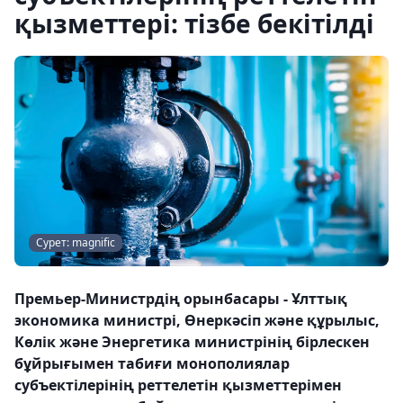
қызметтері: тізбе бекітілді
Сурет: magnific
Премьер-Министрдің орынбасары - Ұлттық
экономика министрі, Өнеркәсіп және құрылыс,
Көлік және Энергетика министрінің бірлескен
бұйрығымен табиғи монополиялар
субъектілерінің реттелетін қызметтерімен