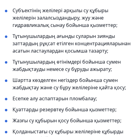
Субъектінің желілері арқылы су құбыры
желілерін залалсыздандыру, жуу және
гидравликалық сынау бойынша қызметтер;
Тұтынушылардың ағынды суларын зиянды
заттардың рұқсат етілген концентрацияларынан
асатын ластаулардан қосымша тазарту;
Тұтынушылардың өтінімдері бойынша сумен
жабдықтауды немесе су бұруды ажырату;
Шартта көзделген негіздер бойынша сумен
жабдықтау және су бұру желілеріне қайта қосу;
Есепке алу аспаптарын пломбалау;
Қуаттарды резервтеу бойынша қызметтер;
Жазғы су құбырын қосу бойынша қызметтер;
Қолданыстағы су құбыры желілеріне құбырды