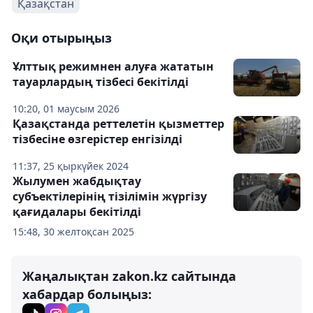
Қазақстан
Оқи отырыңыз
Ұлттық режимнен алуға жататын
тауарлардың тізбесі бекітілді
10:20, 01 маусым 2026
Қазақстанда реттелетін қызметтер
тізбесіне өзгерістер енгізілді
11:37, 25 қыркүйек 2024
Жылумен жабдықтау
субъектілерінің тізілімін жүргізу
қағидалары бекітілді
15:48, 30 желтоқсан 2025
Жаңалықтан zakon.kz сайтында
хабардар болыңыз: