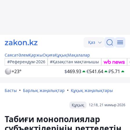
Қаз
Саясат
Әлем
Қаржы
Оқиға
Құқық
Мақалалар
#Референдум-2026
#Қазақстан мақтанышы
+23°
$
469.93
€
541.64
₽
5.71
Басты
Барлық жаңалықтар
Құқық жаңалықтары
Құқық
12:18, 21 мамыр 2026
Табиғи монополиялар
субъектілерінің реттелетін