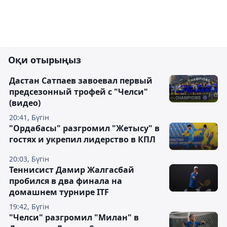
Оқи отырыңыз
Дастан Сатпаев завоевал первый
предсезонный трофей с "Челси"
(видео)
20:41, Бүгін
"Ордабасы" разгромил "Жетысу" в
гостях и укрепил лидерство в КПЛ
20:03, Бүгін
Теннисист Дамир Жалгасбай
пробился в два финала на
домашнем турнире ITF
19:42, Бүгін
"Челси" разгромил "Милан" в