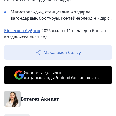
Магистральдық, станциялық жолдарда
вагондардың бос тұруы, контейнерлердің кідірісі.
Бірлескен бұйрық
2026 жылғы 11 шілдеден бастап
қолданысқа енгізіледі.
Мақаламен бөлісу
Google-ға қосылып,
жаңалықтарды бірінші болып оқыңыз
Ботагөз Ақиқат