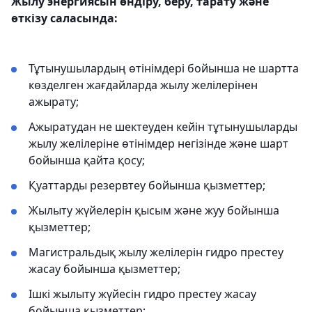
Жылу энергиясын өндіру, беру, тарату және
өткізу саласында:
Тұтынушылардың өтінімдері бойынша не шартта
көзделген жағдайларда жылу желілерінен
ажырату;
Ажыратудан не шектеуден кейін тұтынушыларды
жылу желілеріне өтінімдер негізінде және шарт
бойынша қайта қосу;
Қуаттарды резервтеу бойынша қызметтер;
Жылыту жүйелерін қысым және жуу бойынша
қызметтер;
Магистральдық жылу желілерін гидро престеу
жасау бойынша қызметтер;
Ішкі жылыту жүйесін гидро престеу жасау
бойынша қызметтер;