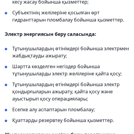
кесу жасау бойынша қызметтер;
Субъектінің желілеріне қосылған өрт
гидранттарын пломбалау бойынша қызметтер.
Электр энергиясын беру саласында:
Тұтынушылардың өтінімдері бойынша электрмен
жабдықтауды ажырату;
Шартта көзделген негіздер бойынша
тұтынушыларды электр желілеріне қайта қосу;
Тұтынушылардың өтінімдері бойынша электр
қондырғыларын ажырату, қайта қосу және
ауыстырып қосу операциялары;
Есепке алу аспаптарын пломбалау;
Қуаттарды резервтеу бойынша қызметтер.