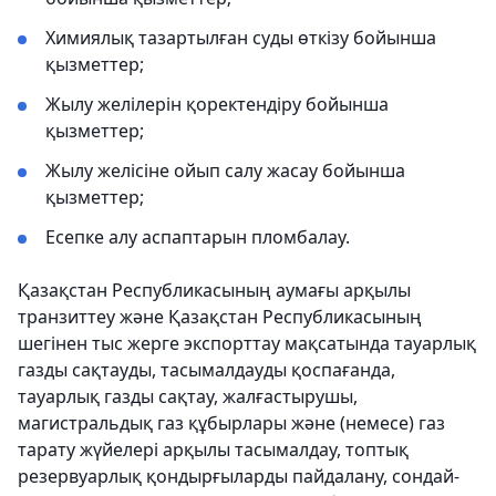
Химиялық тазартылған суды өткізу бойынша
қызметтер;
Жылу желілерін қоректендіру бойынша
қызметтер;
Жылу желісіне ойып салу жасау бойынша
қызметтер;
Есепке алу аспаптарын пломбалау.
Қазақстан Республикасының аумағы арқылы
транзиттеу және Қазақстан Республикасының
шегінен тыс жерге экспорттау мақсатында тауарлық
газды сақтауды, тасымалдауды қоспағанда,
тауарлық газды сақтау, жалғастырушы,
магистральдық газ құбырлары және (немесе) газ
тарату жүйелері арқылы тасымалдау, топтық
резервуарлық қондырғыларды пайдалану, сондай-