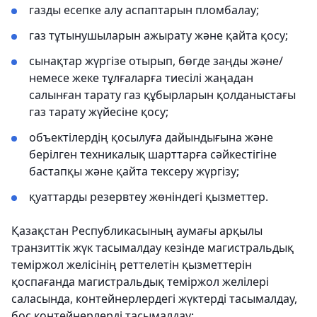
газды есепке алу аспаптарын пломбалау;
газ тұтынушыларын ажырату және қайта қосу;
сынақтар жүргізе отырып, бөгде заңды және/
немесе жеке тұлғаларға тиесілі жаңадан
салынған тарату газ құбырларын қолданыстағы
газ тарату жүйесіне қосу;
объектілердің қосылуға дайындығына және
берілген техникалық шарттарға сәйкестігіне
бастапқы және қайта тексеру жүргізу;
қуаттарды резервтеу жөніндегі қызметтер.
Қазақстан Республикасының аумағы арқылы
транзиттік жүк тасымалдау кезінде магистральдық
теміржол желісінің реттелетін қызметтерін
қоспағанда магистральдық теміржол желілері
саласында, контейнерлердегі жүктерді тасымалдау,
бос контейнерлерді тасымалдау: