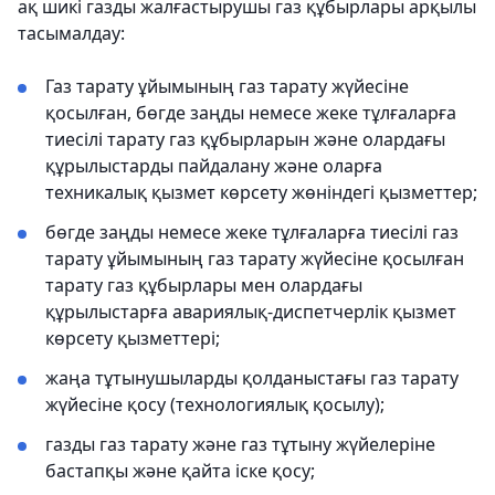
ақ шикі газды жалғастырушы газ құбырлары арқылы
тасымалдау:
Газ тарату ұйымының газ тарату жүйесіне
қосылған, бөгде заңды немесе жеке тұлғаларға
тиесілі тарату газ құбырларын және олардағы
құрылыстарды пайдалану және оларға
техникалық қызмет көрсету жөніндегі қызметтер;
бөгде заңды немесе жеке тұлғаларға тиесілі газ
тарату ұйымының газ тарату жүйесіне қосылған
тарату газ құбырлары мен олардағы
құрылыстарға авариялық-диспетчерлік қызмет
көрсету қызметтері;
жаңа тұтынушыларды қолданыстағы газ тарату
жүйесіне қосу (технологиялық қосылу);
газды газ тарату және газ тұтыну жүйелеріне
бастапқы және қайта іске қосу;