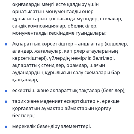
оқиғаларды мәңгі есте қалдыру үшін
орнатылатын монументалды өнер
құрылыстарын қоспағанда мүсіндер, стелалар,
сәндік композициялар, обелискілер,
монументалды кескіндеме туындылары;
Ақпараттық көрсеткіштер – аншлагтар (көшелер,
алаңдар, жағалаулар, көпірлер атауларының
көрсеткіштері), үйлердің нөмірлік белгілері,
ақпараттық стенділер, орамдар, шағын
аудандардың құрылысын салу схемалары бар
қалқандар;
ескерткіш және ақпараттық тақталар (белгілер);
тарих және мәдениет ескерткіштерін, ерекше
қорғалатын аумақтар аймақтарын қорғау
белгілері;
мерекелік безендіру элементтері.