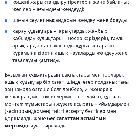
көшені жарықтандыру тіректерін және байланыс
желілерін ағымдағы жөндеуді;
шағын сәулет нысандарын жөндеу және бояуды;
қарау құдықтарын, арықтарды, жаңбыр
қабылдау құдықтарын, нөсер кәріздерін, таулы
арықтарды және жасанды құрылыстардың
құрамына кіретін ашық науаларды жөндеу және
тазалауды қамтиды.
Бұзылған құдықтардың қақпақтары мен торлары,
ашық құдықтар бір сағат ішінде, егер қолданыстағы
заңнамада өзгеше белгіленбесе, инженерлік
желілердің меншік иелерімен, сондай-ақ құрылыс-
монтаж жұмыстарын жүзеге асыратын ұйымдармен
(кәсіпорындармен) тиісті ескерту белгілерімен
қоршалады және
бес сағаттан аспайтын
мерзімде
ауыстырылады.