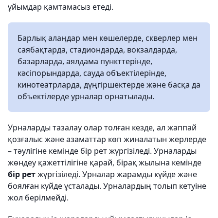
ұйымдар қамтамасыз етеді.
Барлық алаңдар мен көшелерде, скверлер мен
саябақтарда, стадиондарда, вокзалдарда,
базарларда, аялдама пункттерінде,
кәсіпорындарда, сауда объектілерінде,
кинотеатрларда, дүңгіршектерде және басқа да
объектілерде урналар орнатылады.
Урналарды тазалау олар толған кезде, ал жаппай
қозғалыс және азаматтар көп жиналатын жерлерде
– тәулігіне кемінде бір рет жүргізіледі. Урналарды
жөндеу қажеттілігіне қарай, бірақ жылына кемінде
бір рет
жүргізіледі. Урналар жарамды күйде және
боялған күйде ұсталады. Урналардың толып кетуіне
жол берілмейді.