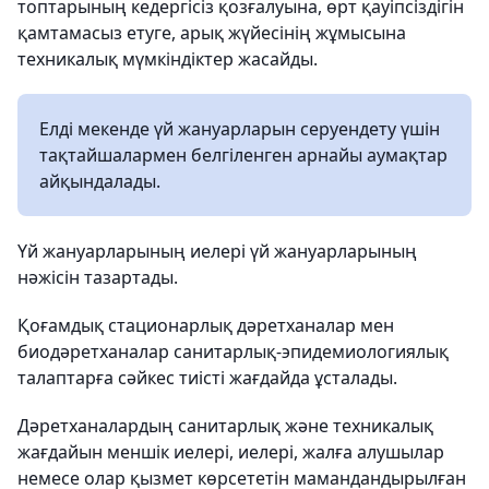
топтарының кедергісіз қозғалуына, өрт қауіпсіздігін
қамтамасыз етуге, арық жүйесінің жұмысына
техникалық мүмкіндіктер жасайды.
Елді мекенде үй жануарларын серуендету үшін
тақтайшалармен белгіленген арнайы аумақтар
айқындалады.
Үй жануарларының иелері үй жануарларының
нәжісін тазартады.
Қоғамдық стационарлық дәретханалар мен
биодәретханалар санитарлық-эпидемиологиялық
талаптарға сәйкес тиісті жағдайда ұсталады.
Дәретханалардың санитарлық және техникалық
жағдайын меншік иелері, иелері, жалға алушылар
немесе олар қызмет көрсететін мамандандырылған