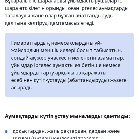
Бұқаралық іс-шараларды ұйымдастырушылар іс-
шара өткізілетін орынды, оған іргелес аумақтарды
тазалауды және олар бұзған абаттандыруды
қалпына келтіруді қамтамасыз етеді.
Ғимараттардың немесе олардағы үй-
жайлардың меншік иелері болып табылатын,
сондай-ақ жер учаскесін иеленетін азаматтар,
ұйымдар іргелес аумақты өз бетінше немесе
ұйымдарды тарту арқылы өз қаражаты
есебінен күтіп-ұстауды (абаттандыруды) жүзеге
асырады.
Аумақтарды күтіп ұстау мыналарды қамтиды:
қоқыстардан, жапырақтардан, қардан және
мұздан (мұздан) күнделікті тазалау;