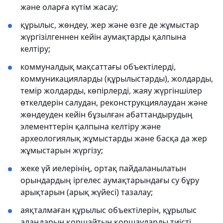
және оларға күтім жасау;
құрылыс, жөндеу, жер және өзге де жұмыстар
жүргізілгеннен кейін аумақтарды қалпына
келтіру;
коммуналдық мақсаттағы объектілерді,
коммуникацияларды (құрылыстарды), жолдарды,
темір жолдарды, көпірлерді, жаяу жүргіншілер
өткелдерін салудан, реконструкциялаудан және
жөндеуден кейін бұзылған абаттандырудың
элементтерін қалпына келтіру және
археологиялық жұмыстарды және басқа да жер
жұмыстарын жүргізу;
жеке үй иелерінің, ортақ пайдаланылатын
орындардың іргелес аумақтарындағы су бұру
арықтарын (арық жүйесі) тазалау;
аяқталмаған құрылыс объектілерін, құрылыс
алаңдарын қоршайтын қоршауларды тиісті