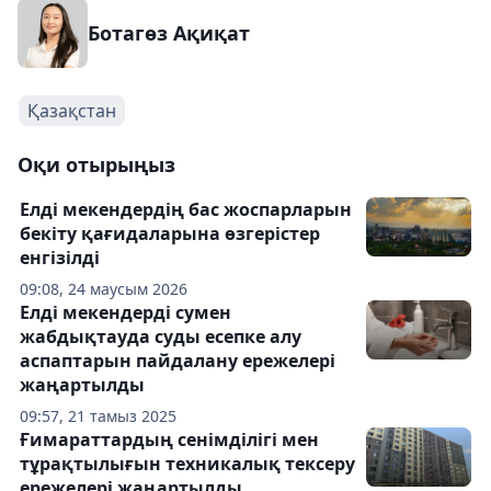
Ботагөз Ақиқат
Қазақстан
Оқи отырыңыз
Елді мекендердің бас жоспарларын
бекіту қағидаларына өзгерістер
енгізілді
09:08, 24 маусым 2026
Елді мекендерді сумен
жабдықтауда суды есепке алу
аспаптарын пайдалану ережелері
жаңартылды
09:57, 21 тамыз 2025
Ғимараттардың сенімділігі мен
тұрақтылығын техникалық тексеру
ережелері жаңартылды