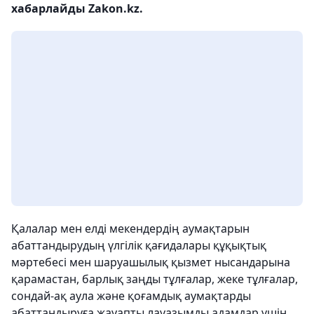
хабарлайды Zakon.kz.
Қалалар мен елді мекендердің аумақтарын
абаттандырудың үлгілік қағидалары құқықтық
мәртебесі мен шаруашылық қызмет нысандарына
қарамастан, барлық заңды тұлғалар, жеке тұлғалар,
сондай-ақ аула және қоғамдық аумақтарды
абаттандыруға жауапты лауазымды адамдар үшін