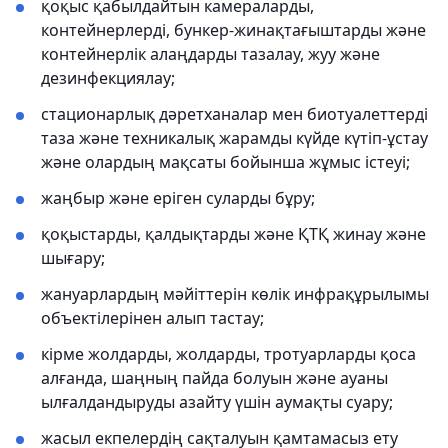
қоқыс қабылдайтын камераларды,
контейнерлерді, бункер-жинақтағыштарды және
контейнерлік алаңдарды тазалау, жуу және
дезинфекциялау;
стационарлық дәретханалар мен биотуалеттерді
таза және техникалық жарамды күйде күтіп-ұстау
және олардың мақсаты бойынша жұмыс істеуі;
жаңбыр және еріген суларды бұру;
қоқыстарды, қалдықтарды және ҚТҚ жинау және
шығару;
жануарлардың мәйіттерін көлік инфрақұрылымы
объектілерінен алып тастау;
кірме жолдарды, жолдарды, тротуарларды қоса
алғанда, шаңның пайда болуын және ауаны
ылғалдандыруды азайту үшін аумақты суару;
жасыл екпелердің сақталуын қамтамасыз ету