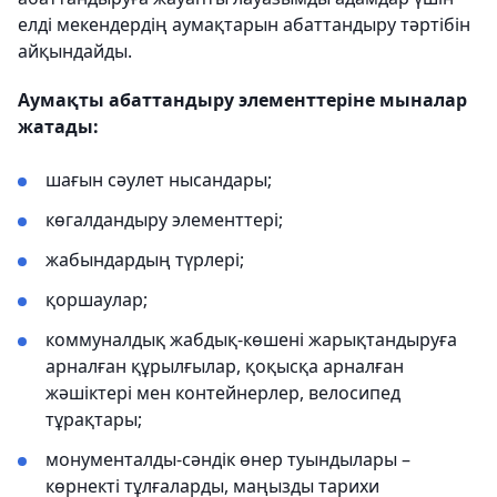
елді мекендердің аумақтарын абаттандыру тәртібін
айқындайды.
Аумақты абаттандыру элементтеріне мыналар
жатады:
шағын сәулет нысандары;
көгалдандыру элементтері;
жабындардың түрлері;
қоршаулар;
коммуналдық жабдық-көшені жарықтандыруға
арналған құрылғылар, қоқысқа арналған
жәшіктері мен контейнерлер, велосипед
тұрақтары;
монументалды-сәндік өнер туындылары –
көрнекті тұлғаларды, маңызды тарихи