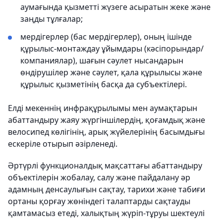
аумағында қызметті жүзеге асыратын жеке және
заңды тұлғалар;
мердігерлер (бас мердігерлер), оның ішінде
құрылыс-монтаждау ұйымдары (кәсіпорындар/
компаниялар), шағын сәулет нысандарын
өндірушілер және сәулет, қала құрылысы және
құрылыс қызметінің басқа да субъектілері.
Елді мекеннің инфрақұрылымы мен аумақтарын
абаттандыру жаяу жүргіншілердің, қоғамдық және
велосипед көлігінің, арық жүйелерінің басымдығы
ескеріле отырып әзірленеді.
Әртүрлі функционалдық мақсаттағы абаттандыру
объектілерін жобалау, салу және пайдалану әр
адамның денсаулығын сақтау, тарихи және табиғи
ортаны қорғау жөніндегі талаптарды сақтауды
қамтамасыз етеді, халықтың жүріп-тұруы шектеулі