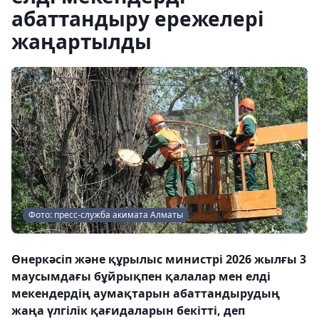
абаттандыру ережелері
жаңартылды
Фото: пресс-служба акимата Алматы
Өнеркәсіп және құрылыс министрі 2026 жылғы 3
маусымдағы бұйрықпен қалалар мен елді
мекендердің аумақтарын абаттандырудың
жаңа үлгілік қағидаларын бекітті, деп