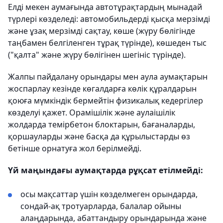
Елді мекен аумағында автотұрақтардың мынадай
түрлері көзделеді: автомобильдерді қысқа мерзімді
және ұзақ мерзімді сақтау, көше (жүру бөлігінде
таңбамен белгіленген тұрақ түрінде), көшеден тыс
("қалта" және жүру бөлігінен шегініс түрінде).
Жалпы пайдалану орындары мен аула аумақтарын
жоспарлау кезінде көгалдарға көлік құралдарын
қоюға мүмкіндік бермейтін физикалық кедергілер
көзделуі қажет. Орамішілік және аулаішілік
жолдарда темірбетон блоктарын, бағаналарды,
қоршауларды және басқа да құрылыстарды өз
бетінше орнатуға жол берілмейді.
Үй маңындағы аумақтарда рұқсат етілмейді:
осы мақсаттар үшін көзделмеген орындарда,
сондай-ақ тротуарларда, балалар ойыны
алаңдарында, абаттандыру орындарында және