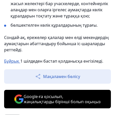
жасыл желектері бар учаскелерде, контейнерлік
алаңдар мен оларға іргелес аумақтарда көлік
құралдарын тоқтату және тұраққа қою;
бөлшектелген көлік құралдарының тұрағы.
Сондай-ақ, ережелер қалалар мен елді мекендердің
аумақтарын абаттандыру бойынша іс-шараларды
реттейді.
Бұйрық
1 шілдеден бастап қолданысқа енгізіледі.
Мақаламен бөлісу
Google-ға қосылып,
жаңалықтарды бірінші болып оқыңыз