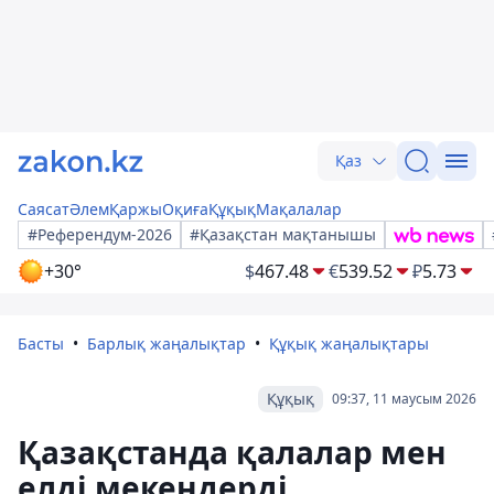
Қаз
Саясат
Әлем
Қаржы
Оқиға
Құқық
Мақалалар
#Референдум-2026
#Қазақстан мақтанышы
+30°
$
467.48
€
539.52
₽
5.73
Басты
Барлық жаңалықтар
Құқық жаңалықтары
Құқық
09:37, 11 маусым 2026
Қазақстанда қалалар мен
елді мекендерді