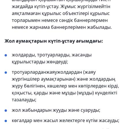
жағдайда күтіп-ұстау. Жұмыс жүргізілмейтін
аяқталмаған құрылыс объектілері құрылыс
торларымен немесе сәндік баннерлермен
немесе жарнама баннерлерімен жабылады.
Жол аумақтарын күтіп-ұстау ағымдағы:
жолдарды, тротуарларды, жасанды
құрылыстарды жөндеуді;
тротуарларданжаяужолдардан (жаяу
жүргіншілер аумақтарынан) және жолдардың
жүру бөлігінен, көшелер мен көпірлерден кірді,
қоқысты, қарды және мұзды (мұзды) күнделікті
тазалауды;
жол жабындарын жууды және суаруды;
көгалдар мен жасыл желектерге күтім жасауды;