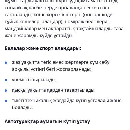
жұмыстарды уақтылы жүргізуді қамтамасыз етеді,
сондай-ақ қасбеттерде орналасқан ескерткіш
тақталарды, көше көрсеткіштерін (оның ішінде
тұйық көшелер, алаңдар), нөмірлік белгілерді,
маңдайшалар мен ақпараттық тақтайшаларды таза
және жарамды күйде ұстайды.
Балалар және спорт алаңдары:
жаз уақытта тегіс емес жерглерге құм себу
арқылы үстінгі беті жоспарланады;
үнемі сыпырылады;
қысқы уақытта қардан тазартылады;
тиісті техникалық жағдайда күтіп ұсталады және
боялады.
Автотұрақтар аумағын күтіп ұстау