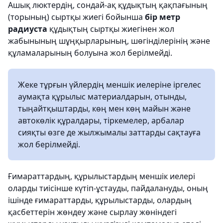
Ашық люктердің, сондай-ақ құдықтың қақпағының
(торының) сыртқы жиегі бойынша
бір метр
радиуста
құдықтың сыртқы жиегінен жол
жабынының шұңқырларының, шөгінділерінің және
құламаларының болуына жол берілмейді.
Жеке тұрғын үйлердің меншік иелеріне іргелес
аумақта құрылыс материалдарын, отынды,
тыңайтқыштарды, көң мен көң майын және
автокөлік құралдары, тіркемелер, арбалар
сияқты өзге де жылжымалы заттарды сақтауға
жол берілмейді.
Ғимараттардың, құрылыстардың меншік иелері
оларды тиісінше күтіп-ұстауды, пайдалануды, оның
ішінде ғимараттарды, құрылыстарды, олардың
қасбеттерін жөндеу және сырлау жөніндегі