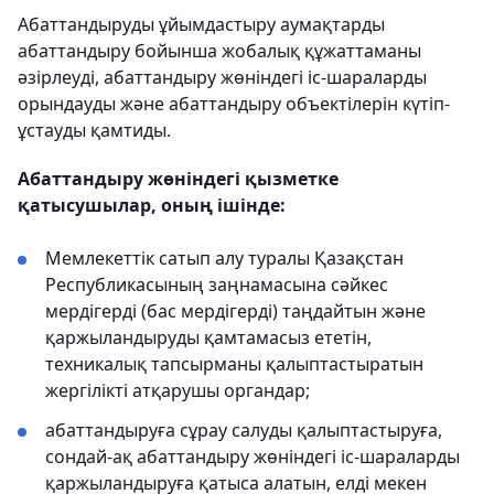
Абаттандыруды ұйымдастыру аумақтарды
абаттандыру бойынша жобалық құжаттаманы
әзірлеуді, абаттандыру жөніндегі іс-шараларды
орындауды және абаттандыру объектілерін күтіп-
ұстауды қамтиды.
Абаттандыру жөніндегі қызметке
қатысушылар, оның ішінде:
Мемлекеттік сатып алу туралы Қазақстан
Республикасының заңнамасына сәйкес
мердігерді (бас мердігерді) таңдайтын және
қаржыландыруды қамтамасыз ететін,
техникалық тапсырманы қалыптастыратын
жергілікті атқарушы органдар;
абаттандыруға сұрау салуды қалыптастыруға,
сондай-ақ абаттандыру жөніндегі іс-шараларды
қаржыландыруға қатыса алатын, елді мекен