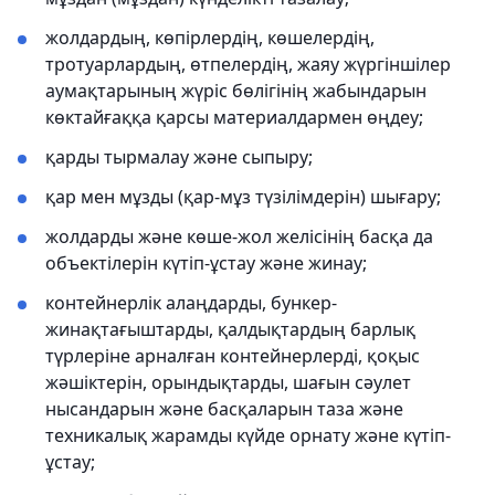
жолдардың, көпірлердің, көшелердің,
тротуарлардың, өтпелердің, жаяу жүргіншілер
аумақтарының жүріс бөлігінің жабындарын
көктайғаққа қарсы материалдармен өңдеу;
қарды тырмалау және сыпыру;
қар мен мұзды (қар-мұз түзілімдерін) шығару;
жолдарды және көше-жол желісінің басқа да
объектілерін күтіп-ұстау және жинау;
контейнерлік алаңдарды, бункер-
жинақтағыштарды, қалдықтардың барлық
түрлеріне арналған контейнерлерді, қоқыс
жәшіктерін, орындықтарды, шағын сәулет
нысандарын және басқаларын таза және
техникалық жарамды күйде орнату және күтіп-
ұстау;