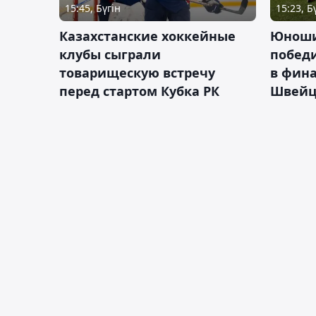
15:45, Бүгін
15:23, Б
Казахстанские хоккейные
Юноши
клубы сыграли
побед
товарищескую встречу
в фина
перед стартом Кубка РК
Швейц