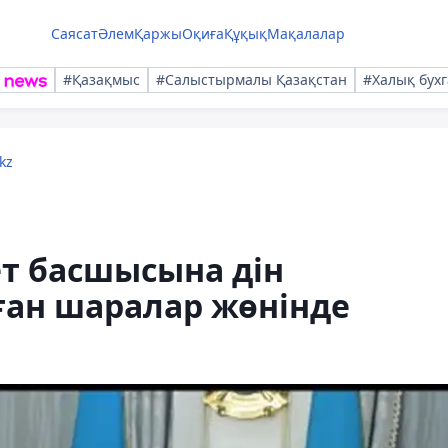
Саясат
Әлем
Қаржы
Оқиға
Құқық
Мақалалар
#Қазақмыс
#Салыстырмалы Қазақстан
#Халық бухг
kz
т басшысына дін
ған шаралар жөнінде