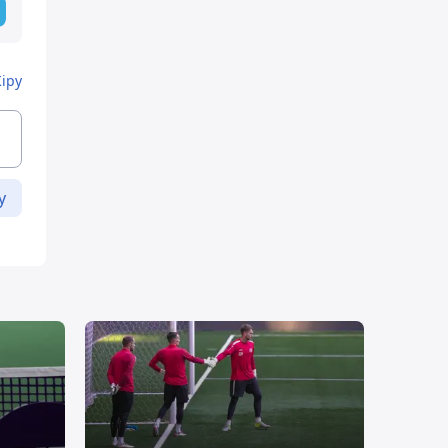
Кіру
у