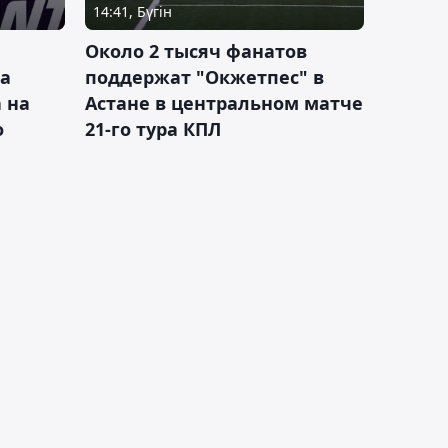
14:41, Бүгін
Около 2 тысяч фанатов
а
поддержат "Окжетпес" в
 на
Астане в центральном матче
о
21-го тура КПЛ