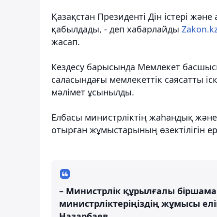
Қазақстан Президенті Дін істері және
қабылдады, - деп хабарлайды
Zakon.k
жасап.
Кездесу барысында Мемлекет басшысы
саласындағы мемлекеттік саясатты і
мәлімет ұсынылды.
Елбасы министрліктің жаһандық және 
отырған жұмыстарының өзектілігін ер
– Министрлік құрылғалы біршама 
министрліктеріңіздің жұмысы елі
Назарбаев.