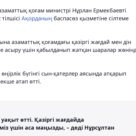
 азаматтық қоғам министрі Нұрлан Ермекбаевті
z
тілшісі
Ақорданың
баспасөз қызметіне сілтеме
на азаматтық қоғамдағы қазіргі жағдай мен дін
ске асыру үшін қабылданып жатқан шаралар жөнін
өңірлік бүгінгі сын-қатерлер аясында атқарып
екше атап өтті.
уақыт өтті. Қазіргі жағдайда
міз үшін аса маңызды, – деді Нұрсұлтан