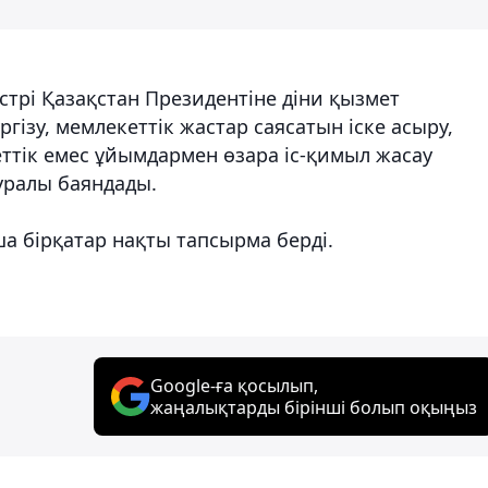
стрі Қазақстан Президентіне діни қызмет
гізу, мемлекеттік жастар саясатын іске асыру,
ттік емес ұйымдармен өзара іс-қимыл жасау
уралы баяндады.
 бірқатар нақты тапсырма берді.
Google-ға қосылып,
жаңалықтарды бірінші болып оқыңыз