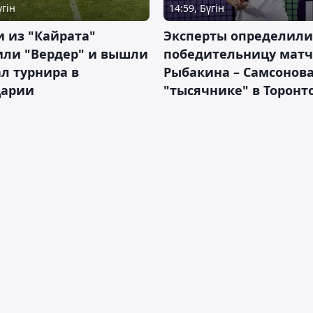
үгін
14:59, Бүгін
 из "Кайрата"
Эксперты определили
или "Вердер" и вышли
победительницу матч
л турнира в
Рыбакина – Самсонова
арии
"тысячнике" в Торонт