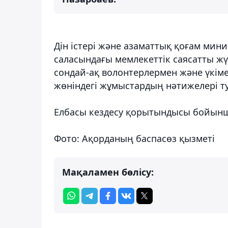
Дін істері және азаматтық қоғам мини
саласындағы мемлекеттік саясатты жүр
сондай-ақ волонтерлермен және үкіме
жөніндегі жұмыстардың нәтижелері т
Елбасы кездесу қорытындысы бойынша
Фото: Ақорданың баспасөз қызметі
Мақаламен бөлісу: