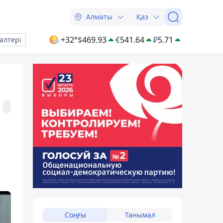
Алматы
Қаз
+32°
$
469.93
€
541.64
₽
5.71
алтері
Соңғы
Танымал