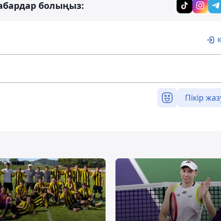
абардар болыңыз:
Пікір жаз