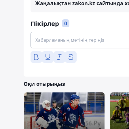
Жаңалықтан zakon.kz сайтында х
Пікірлер
0
Оқи отырыңыз