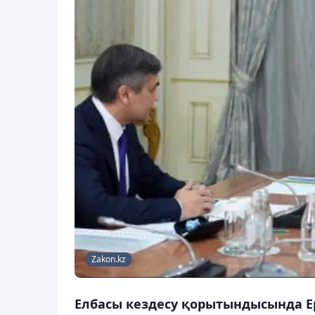
Zakon.kz
Елбасы кездесу қорытындысында Ер