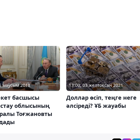
13:00, 03 желтоқсан 2021
05 маусым 2018
Доллар өсіп, теңге неге
кет басшысы
әлсіреді? ҰБ жауабы
стау облысының
Ералы Тоғжановты
дады