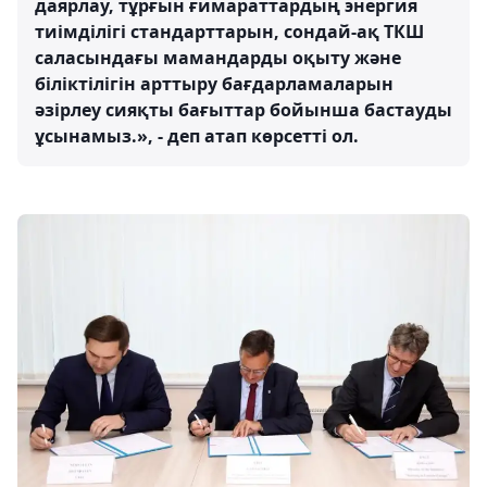
даярлау, тұрғын ғимараттардың энергия
тиімділігі стандарттарын, сондай-ақ ТКШ
саласындағы мамандарды оқыту және
біліктілігін арттыру бағдарламаларын
әзірлеу сияқты бағыттар бойынша бастауды
ұсынамыз.», - деп атап көрсетті ол.