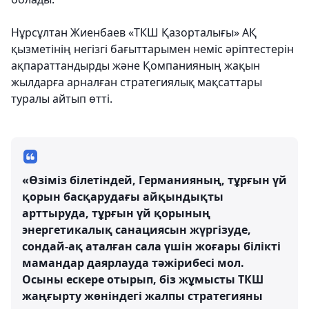
Нұрсұлтан Жиенбаев «ТКШ Қазорталығы» АҚ
қызметінің негізгі бағыттарымен неміс әріптестерін
ақпараттандырды және Қомпанияның жақын
жылдарға арналған стратегиялық мақсаттары
туралы айтып өтті.
«Өзіміз білетіндей, Германияның, тұрғын үй
қорын басқарудағы айқындықты
арттыруда, тұрғын үй қорының
энергетикалық санациясын жүргізуде,
сондай-ақ аталған сала үшін жоғары білікті
мамандар даярлауда тәжірибесі мол.
Осыны ескере отырып, біз жұмысты ТКШ
жаңғырту жөніндегі жалпы стратегияны