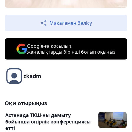
Мақаламен бөлісу
Google-ға қосылып,
жаңалықтарды бірінші болып оқыңыз
zkadm
Оқи отырыңыз
Астанада ТКШ-ны дамыту
бойынша өңірлік конференциясы
өтті