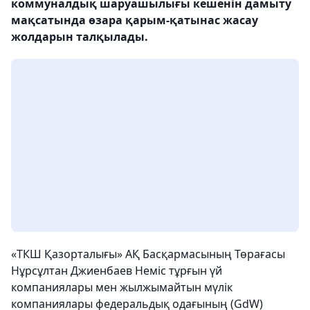
коммуналдық шаруашылығы кешенін дамыту
мақсатында өзара қарым-қатынас жасау
жолдарын талқылады.
«ТКШ Қазорталығы» АҚ Басқармасының Төрағасы
Нұрсұлтан Джиенбаев Неміс тұрғын үй
компаниялары мен жылжымайтын мүлік
компаниялары федеральдық одағының (GdW)