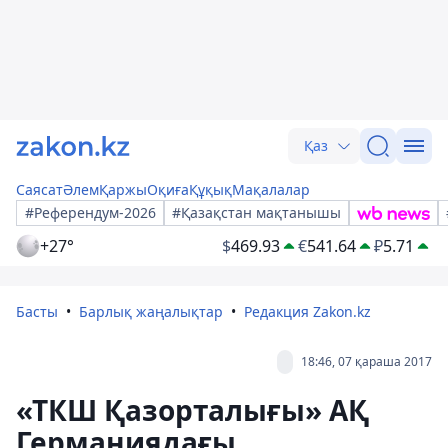
Қаз
Саясат
Әлем
Қаржы
Оқиға
Құқық
Мақалалар
#Референдум-2026
#Қазақстан мақтанышы
+27°
$
469.93
€
541.64
₽
5.71
Басты
Барлық жаңалықтар
Редакция Zakon.kz
18:46, 07 қараша 2017
«ТКШ Қазорталығы» АҚ
Германиядағы