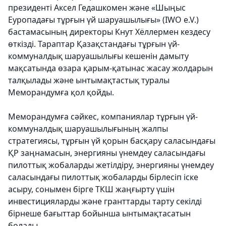
президенті Аксел Гедашкомен және «Шыңыс
Еуропадағы тұрғын үй шаруашылығы» (IWO e.V.)
бастамасының директоры Кнут Хёллермен кездесу
өткізді. Тараптар Қазақстандағы тұрғын үй-
коммуналдық шаруашылығы кешенін дамыту
мақсатында өзара қарым-қатынас жасау жолдарын
талқылады және ынтымақтастық туралы
Меморандумға қол қойды.
Меморандумға сәйкес, компаниялар тұрғын үй-
коммуналдық шаруашылығының жалпы
стратегиясы, тұрғын үй қорын басқару саласындағы
ҚР заңнамасын, энергияны үнемдеу саласындағы
пилоттық жобаларды жетілдіру, энергияны үнемдеу
саласындағы пилоттық жобаларды бірлесіп іске
асыру, сонымен бірге ТКШ жаңғырту үшін
инвестицияларды және гранттарды тарту секілді
бірнеше бағыттар бойынша ынтымақтасатын
болады.