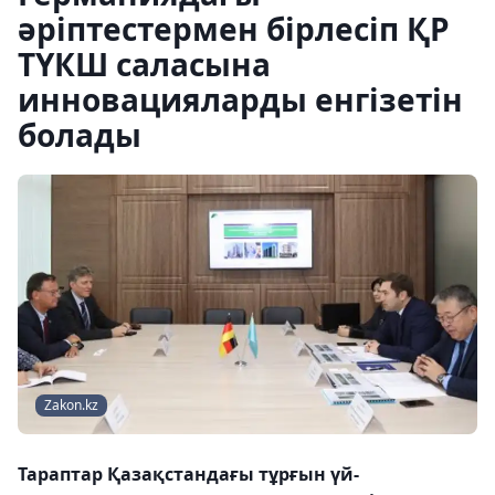
әріптестермен бірлесіп ҚР
ТҮКШ саласына
инновацияларды енгізетін
болады
Zakon.kz
Тараптар Қазақстандағы тұрғын үй-