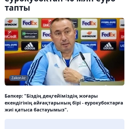
тапты
Zakon.kz
Бапкер: "Біздің деңгейіміздің жоғары
екендігінің айғақтарының бірі - еурокубоктарға
жиі қатыса бастауымыз".