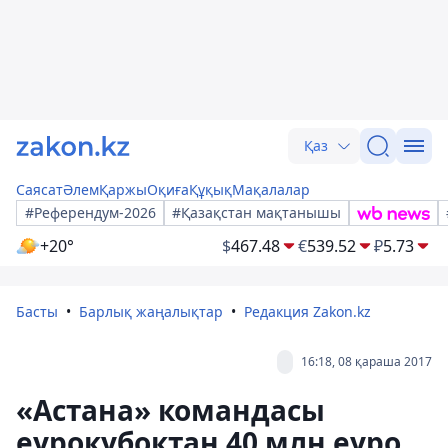
Қаз
Саясат
Әлем
Қаржы
Оқиға
Құқық
Мақалалар
#Референдум-2026
#Қазақстан мақтанышы
+20°
$
467.48
€
539.52
₽
5.73
Басты
Барлық жаңалықтар
Редакция Zakon.kz
16:18, 08 қараша 2017
«Астана» командасы
еурокубоктан 40 млн еуро