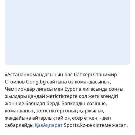
«Астана» командасының бас бапкері Станимир
Стоилов Gong.bg сайтына өз командасының
Чемпиондар лигасы мен Еуропа лигасында соңғы
жылдары қандай жетістіктерге қол жеткізгендігі
жөнінде баяндап берді. Бапкердің сөзінше,
команданың жетістіктері оның қаржылық
жағдайына айтарлықтай оң әсер еткен, - деп
хабарлайды
ҚазАқпарат
Sports.kz-ке сілтеме жасап.