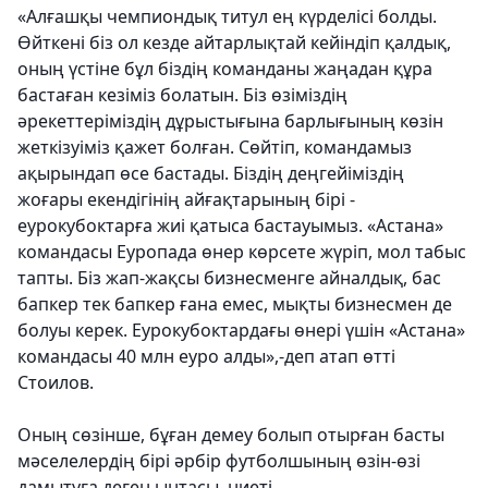
«Алғашқы чемпиондық титул ең күрделісі болды.
Өйткені біз ол кезде айтарлықтай кейіндіп қалдық,
оның үстіне бұл біздің команданы жаңадан құра
бастаған кезіміз болатын. Біз өзіміздің
әрекеттеріміздің дұрыстығына барлығының көзін
жеткізуіміз қажет болған. Сөйтіп, командамыз
ақырындап өсе бастады. Біздің деңгейіміздің
жоғары екендігінің айғақтарының бірі -
еурокубоктарға жиі қатыса бастауымыз. «Астана»
командасы Еуропада өнер көрсете жүріп, мол табыс
тапты. Біз жап-жақсы бизнесменге айналдық, бас
бапкер тек бапкер ғана емес, мықты бизнесмен де
болуы керек. Еурокубоктардағы өнері үшін «Астана»
командасы 40 млн еуро алды»,-деп атап өтті
Стоилов.
Оның сөзінше, бұған демеу болып отырған басты
мәселелердің бірі әрбір футболшының өзін-өзі
дамытуға деген ынтасы, ниеті.