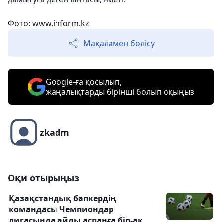
Фото: www.inform.kz
Мақаламен бөлісу
Google-ға қосылып,
жаңалықтарды бірінші болып оқыңыз
zkadm
Оқи отырыңыз
Қазақстандық бапкердің
командасы Чемпиондар
лигасында айды аспанға бір-ақ