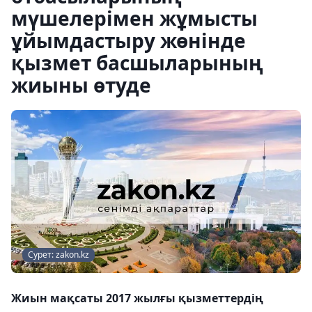
мүшелерімен жұмысты
ұйымдастыру жөнінде
қызмет басшыларының
жиыны өтуде
Сурет: zakon.kz
Жиын мақсаты 2017 жылғы қызметтердің