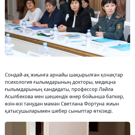
Сондай-ақ жиынға арнайы шақырылған қонақтар
психология ғылымдарының докторы, медицна
ғылымдарының кандидаты, профессор Ләйлә
Асылбекова мен шешендік өнер бойынша бапкер,
өзін-өзі танудан маман Светлана Фортуна жиын
қатысушыларымен шебер сыныптар өткізеді.