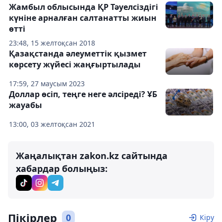
Жамбыл облысында ҚР Тәуелсіздігі
күніне арналған салтанатты жиын
өтті
23:48, 15 желтоқсан 2018
Қазақстанда әлеуметтік қызмет
көрсету жүйесі жаңғыртылады
17:59, 27 маусым 2023
Доллар өсіп, теңге неге әлсіреді? ҰБ
жауабы
13:00, 03 желтоқсан 2021
Жаңалықтан zakon.kz сайтында
хабардар болыңыз:
Пікірлер
0
Кіру