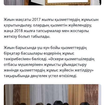
Жиын мақсаты 2017 жылғы қызметтердің жұмысын
қорытындылау, олардың қызметін жүйелендіру,
жаңа 2018 жылға тапсырмалар мен жоспарлы
жеткізу болып табылады.
Жиын барысында үш күн бойы қызметтердің
бірқатар басшылары өздерінің жұмыс
тәжірибесімен бөліседі. «Әскери қызметшілердің
отбасы мүшелерімен жұмысты ұйымдастыру
жөнінде қызметтердің жұмыс жүйесін жетілдіру»
тақырыбында дөңгелек үстел өткізіледі.