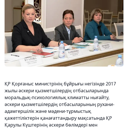
ҚР Қорғаныс министрінің бұйрығы негізінде 2017
жылы әскери қызметшілердің отбасыларында
моральдық-психологиялық климатты нығайту,
әскери қызметшілердің отбасыларының рухани-
адамгершілік және мәдени-тұрмыстық
қажеттіліктерін қанағаттандыру мақсатында ҚР
Қарулы Күштерінің әскери бөлімдері мен