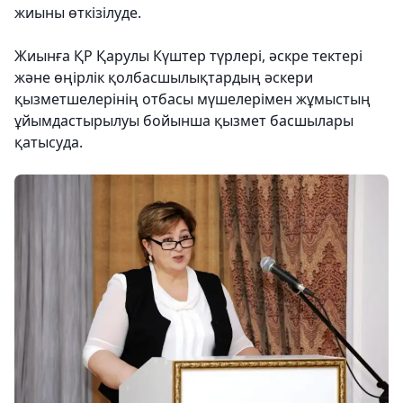
жиыны өткізілуде.
Жиынға ҚР Қарулы Күштер түрлері, әскре тектері
және өңірлік қолбасшылықтардың әскери
қызметшелерінің отбасы мүшелерімен жұмыстың
ұйымдастырылуы бойынша қызмет басшылары
қатысуда.