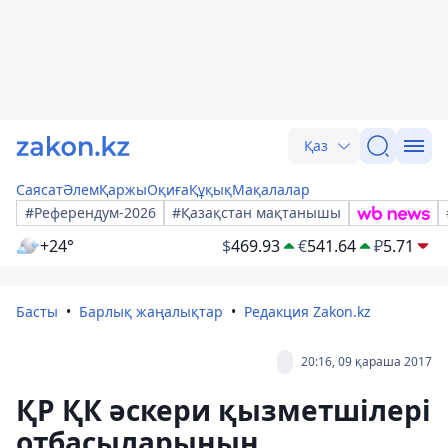
Қаз
Саясат
Әлем
Қаржы
Оқиға
Құқық
Мақалалар
#Референдум-2026
#Қазақстан мақтанышы
+24°
$
469.93
€
541.64
₽
5.71
Басты
Барлық жаңалықтар
Редакция Zakon.kz
20:16, 09 қараша 2017
ҚР ҚК әскери қызметшілері
отбасыларының