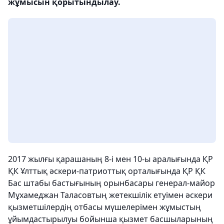
жұмысын қорытындылау.
2017 жылғы қарашаның 8-і мен 10-ы аралығында ҚР
ҚК Ұлттық әскери-патриоттық орталығында ҚР ҚК
Бас штабы бастығының орынбасары генерал-майор
Мұхамеджан Таласовтың жетекшілік етуімен әскери
қызметшілердің отбасы мүшелерімен жұмыстың
ұйымдастырылуы бойынша қызмет басшыларының