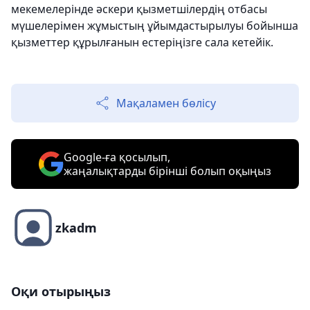
мекемелерінде әскери қызметшілердің отбасы
мүшелерімен жұмыстың ұйымдастырылуы бойынша
қызметтер құрылғанын естеріңізге сала кетейік.
Мақаламен бөлісу
Google-ға қосылып,
жаңалықтарды бірінші болып оқыңыз
zkadm
Оқи отырыңыз