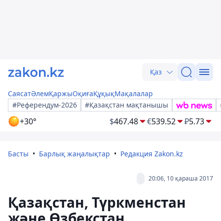
Қаз
Саясат
Әлем
Қаржы
Оқиға
Құқық
Мақалалар
#Референдум-2026
#Қазақстан мақтанышы
+30°
$
467.48
€
539.52
₽
5.73
Басты
Барлық жаңалықтар
Редакция Zakon.kz
20:06, 10 қараша 2017
Қазақстан, Түркменстан
және Өзбекстан