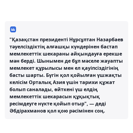
"Қазақстан президенті Нұрсұлтан Назарбаев
тәуелсіздіктің алғашқы күндерінен бастап
мемлекеттік шекараны айқындауға ерекше
мән берді. Шынымен де бұл мәселе жауапты
мемлекет құрылысы мен ел қауіпсіздігінің
басты шарты. Бүгін қол қойылған үшжақты
келісім Орталық Азия үшін тарихи құжат
болып саналады, өйткені үш елдің
мемлекеттік шекарасын құқықтық
ресімдеуге нүкте қойып отыр", — деді
Әбдірахманов қол қою рәсімінен соң.