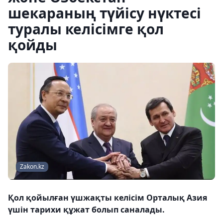
шекараның түйісу нүктесі
туралы келісімге қол
қойды
Zakon.kz
Қол қойылған үшжақты келісім Орталық Азия
үшін тарихи құжат болып саналады.