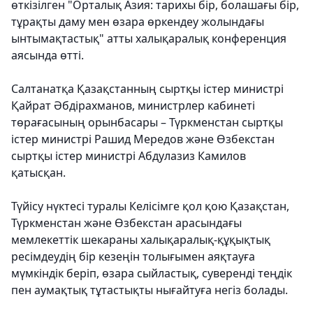
өткізілген "Орталық Азия: тарихы бір, болашағы бір,
тұрақты даму мен өзара өркендеу жолындағы
ынтымақтастық" атты халықаралық конференция
аясында өтті.
Салтанатқа Қазақстанның сыртқы істер министрі
Қайрат Әбдірахманов, министрлер кабинеті
төрағасының орынбасары – Түркменстан сыртқы
істер министрі Рашид Мередов және Өзбекстан
сыртқы істер министрі Абдулазиз Камилов
қатысқан.
Түйісу нүктесі туралы Келісімге қол қою Қазақстан,
Түркменстан және Өзбекстан арасындағы
мемлекеттік шекараны халықаралық-құқықтық
ресімдеудің бір кезеңін толығымен аяқтауға
мүмкіндік беріп, өзара сыйластық, суверенді теңдік
пен аумақтық тұтастықты нығайтуға негіз болады.