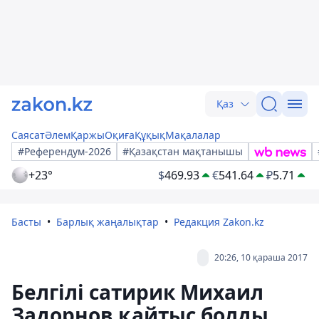
Қаз
Саясат
Әлем
Қаржы
Оқиға
Құқық
Мақалалар
#Референдум-2026
#Қазақстан мақтанышы
+23°
$
469.93
€
541.64
₽
5.71
Басты
Барлық жаңалықтар
Редакция Zakon.kz
20:26, 10 қараша 2017
Белгілі сатирик Михаил
Задорнов қайтыс болды