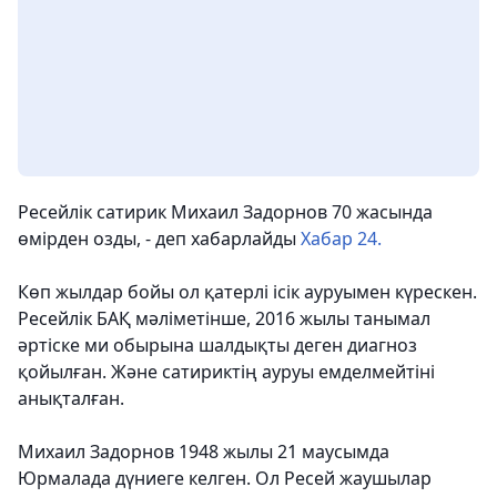
Ресейлік сатирик Михаил Задорнов 70 жасында
өмірден озды, - деп хабарлайды
Хабар 24.
Көп жылдар бойы ол қатерлі ісік ауруымен күрескен.
Ресейлік БАҚ мәліметінше, 2016 жылы танымал
әртіске ми обырына шалдықты деген диагноз
қойылған. Және сатириктің ауруы емделмейтіні
анықталған.
Михаил Задорнов 1948 жылы 21 маусымда
Юрмалада дүниеге келген. Ол Ресей жаушылар