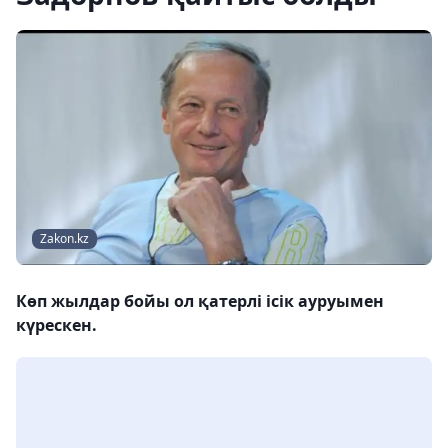
Zakon.kz
Көп жылдар бойы ол қатерлі ісік ауруымен
күрескен.