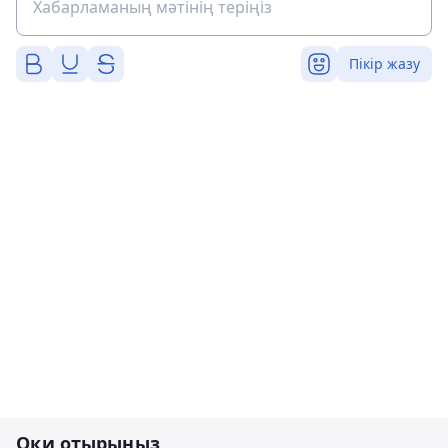
Пікір жазу
Оқи отырыңыз