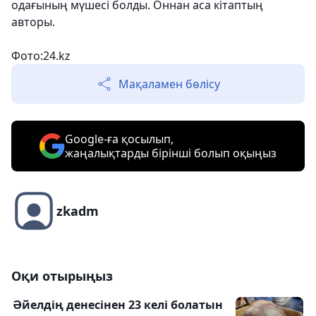
одағының мүшесі болды. Оннан аса кітаптың
авторы.
Фото:24.kz
Мақаламен бөлісу
Google-ға қосылып,
жаңалықтарды бірінші болып оқыңыз
zkadm
Оқи отырыңыз
Әйелдің денесінен 23 келі болатын