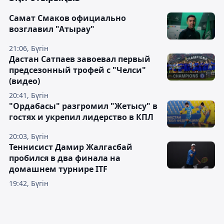
Самат Смаков официально
возглавил "Атырау"
21:06, Бүгін
Дастан Сатпаев завоевал первый
предсезонный трофей с "Челси"
(видео)
20:41, Бүгін
"Ордабасы" разгромил "Жетысу" в
гостях и укрепил лидерство в КПЛ
20:03, Бүгін
Теннисист Дамир Жалгасбай
пробился в два финала на
домашнем турнире ITF
19:42, Бүгін