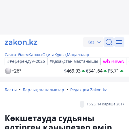
Қаз
Саясат
Әлем
Қаржы
Оқиға
Құқық
Мақалалар
#Референдум-2026
#Қазақстан мақтанышы
+26°
$
469.93
€
541.64
₽
5.71
Басты
Барлық жаңалықтар
Редакция Zakon.kz
16:25, 14 қараша 2017
Көкшетауда судьяны
өлтірген қаныпезер өмір