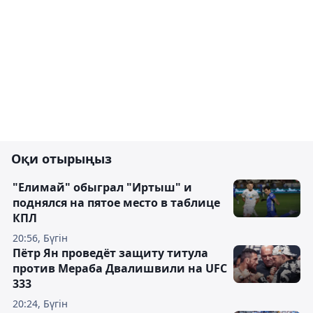
Оқи отырыңыз
"Елимай" обыграл "Иртыш" и
поднялся на пятое место в таблице
КПЛ
20:56, Бүгін
Пётр Ян проведёт защиту титула
против Мераба Двалишвили на UFC
333
20:24, Бүгін