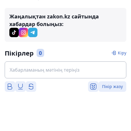
Жаңалықтан zakon.kz сайтында
хабардар болыңыз:
Пікірлер
0
Кіру
Пікір жазу