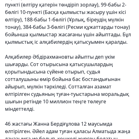
пункті (өлтіру қатерін төндіріп зорлау), 99-бабы 2-
бөлігі 10-пункті (Басқа қылмысты жасыру үшін кісі
өлтіру), 188-бабы 1-бөлігі (Ұрлық, біреудің мүлкін
тонау), 384-бабы 3-бөлігі (Ресми құжаттарды тонау)
бойынша қылмыстар жасағаны үшін айыптады. Бұл
қылмыстық іс алқабилердің қатысуымен қаралды.
Алқабилер Әбдірахмановты айыпты деп үкім
шығарды. Сот отырысына қатысушылардың
қорытындысына сүйене отырып, судья
сотталушыны өмір бойына бас бостандығынан
айырып, мүлкін тәркіледі. Сотталған азамат
өлтірілген судьяның туған-туыстарына моральдық
шығын ретінде 10 миллион теңге төлеуге
міндеттелді.
46 жастағы Жанна Бердіғұлова 12 маусымда
өлтірілген. Әйел адам туған қаласы Алматыда жаңа
лауазымға ие болып, көшкелі жүрген болатын.