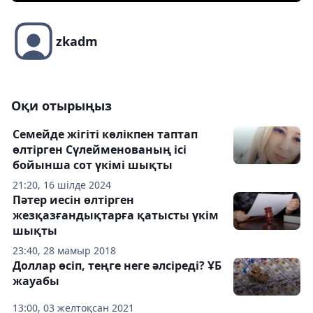
zkadm
Оқи отырыңыз
Семейде жігіті көлікпен таптап
өлтірген Сүлейменованың ісі
бойынша сот үкімі шықты
21:20, 16 шілде 2024
Пәтер иесін өлтірген
жезқазғандықтарға қатысты үкім
шықты
23:40, 28 мамыр 2018
Доллар өсіп, теңге неге әлсіреді? ҰБ
жауабы
13:00, 03 желтоқсан 2021