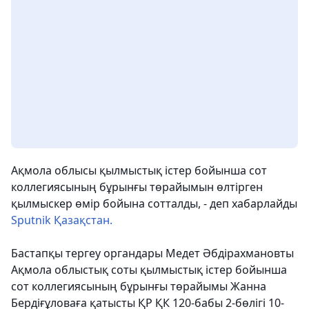
Ақмола облысы қылмыстық істер бойынша сот
коллегиясының бұрынғы төрайымын өлтірген
қылмыскер өмір бойына сотталды, - деп хабарлайды
Sputnik Қазақстан.
Бастапқы тергеу органдары Медет Әбдірахмановты
Ақмола облыстық соты қылмыстық істер бойынша
сот коллегиясының бұрынғы төрайымы Жанна
Бердіғұловаға қатысты ҚР ҚК 120-бабы 2-бөлігі 10-