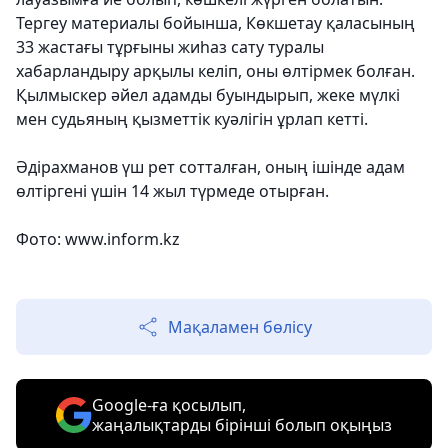
Тергеу материалы бойынша, Көкшетау қаласының
33 жастағы тұрғыны жиһаз сату туралы
хабарландыру арқылы келіп, оны өлтірмек болған.
Қылмыскер әйел адамды буындырып, жеке мүлкі
мен судьяның қызметтік куәлігін ұрлап кетті.
Әдірахманов үш рет сотталған, оның ішінде адам
өлтіргені үшін 14 жыл түрмеде отырған.
Фото: www.inform.kz
Мақаламен бөлісу
Google-ға қосылып,
жаңалықтарды бірінші болып оқыңыз