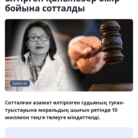
бойына сотталды
Zakon.kz
Сотталған азамат өлтірілген судьяның туған-
туыстарына моральдық шығын ретінде 10
миллион теңге төлеуге міндеттелді.