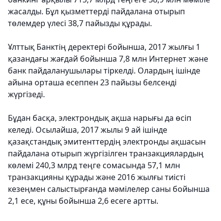
жасалды. Бұл қызметтерді пайдалана отырып
төлемдер үлесі 38,7 пайызды құрады.
Ұлттық Банктің деректері бойынша, 2017 жылғы 1
қазандағы жағдай бойынша 7,8 млн Интернет және
банк пайдаланушылары тіркелді. Олардың ішінде
айына орташа есеппен 23 пайызы белсенді
жүргізеді.
Бұдан басқа, электрондық ақша нарығы да өсіп
келеді. Осылайша, 2017 жылы 9 ай ішінде
қазақстандық эмитенттердің электронды ақшасын
пайдалана отырып жүргізілген транзакциялардың
көлемі 240,3 млрд теңге сомасында 57,1 млн
транзакцияны құрады және 2016 жылғы тиісті
кезеңмен салыстырғанда мәмілелер саны бойынша
2,1 есе, құны бойынша 2,6 есеге артты.