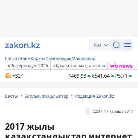
Қаз
Саясат
Әлем
Қаржы
Оқиға
Құқық
Мақалалар
#Референдум-2026
#Қазақстан мақтанышы
+32°
$
469.93
€
541.64
₽
5.71
Басты
Барлық жаңалықтар
Редакция Zakon.kz
22:47, 17 қараша 2017
2017 жылы
қазақстандықтар интернет