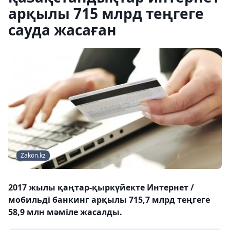
арқылы 715 млрд теңгеге
сауда жасаған
Zakon.kz
2017 жылы қаңтар-қыркүйекте Интернет /
мобильді банкинг арқылы 715,7 млрд теңгеге
58,9 млн мәміле жасалды.