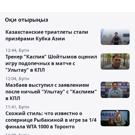
Оқи отырыңыз
Казахстанские триатлеты стали
призёрами Кубка Азии
12:44, Бүгін
Тренер "Каспия" Шойтымов оценил
игру подопечных в матче с
"Улытау" в КПЛ
12:04, Бүгін
Мазбаев выступил с заявлением
после ничьей "Улытау" с "Каспием"
в КПЛ
11:41, Бүгін
Схожий стиль: что известно о
сопернице Рыбакиной в игре за 1/4
финала WTA 1000 в Торонто