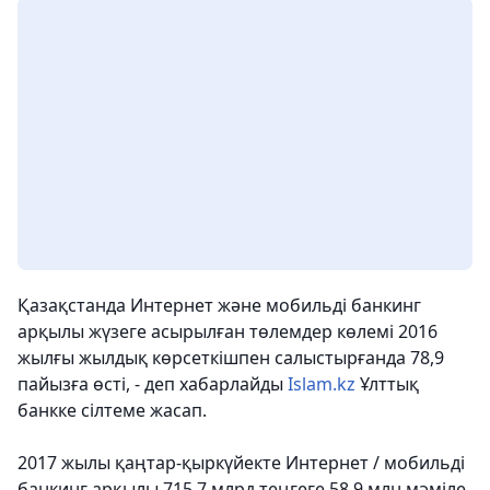
Қазақстанда Интернет және мобильді банкинг
арқылы жүзеге асырылған төлемдер көлемі 2016
жылғы жылдық көрсеткішпен салыстырғанда 78,9
пайызға өсті, - деп хабарлайды
Islam.kz
Ұлттық
банкке сілтеме жасап.
2017 жылы қаңтар-қыркүйекте Интернет / мобильді
банкинг арқылы 715,7 млрд теңгеге 58,9 млн мәміле