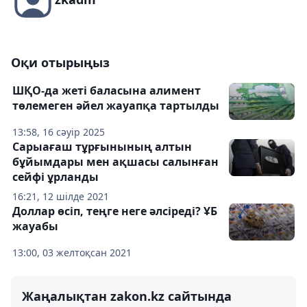
Оқи отырыңыз
ШҚО-да жеті баласына алимент
төлемеген әйел жауапқа тартылды
13:58, 16 сәуір 2025
Сарыағаш тұрғынының алтын
бұйымдары мен ақшасы салынған
сейфі ұрланды
16:21, 12 шілде 2021
Доллар өсіп, теңге неге әлсіреді? ҰБ
жауабы
13:00, 03 желтоқсан 2021
Жаңалықтан zakon.kz сайтында