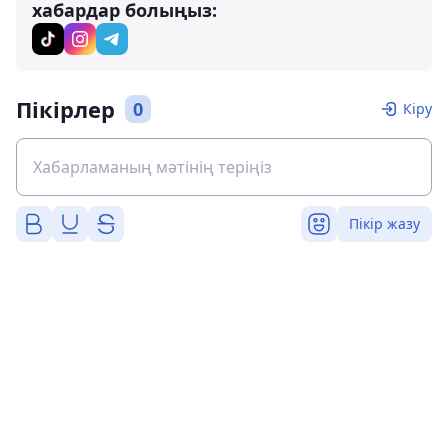
хабардар болыңыз:
Пікірлер
0
Кіру
Пікір жазу