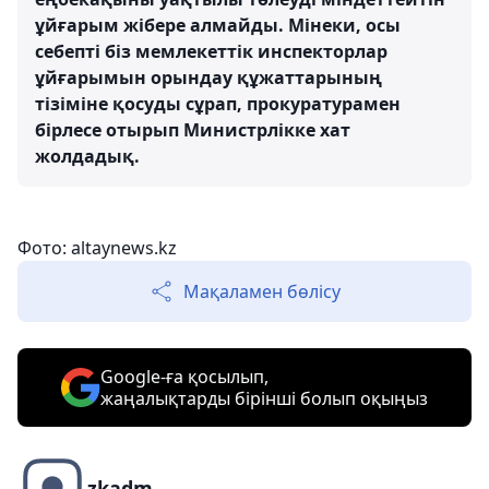
ұйғарым жібере алмайды. Мінеки, осы
себепті біз мемлекеттік инспекторлар
ұйғарымын орындау құжаттарының
тізіміне қосуды сұрап, прокуратурамен
бірлесе отырып Министрлікке хат
жолдадық.
Фото: altaynews.kz
Мақаламен бөлісу
Google-ға қосылып,
жаңалықтарды бірінші болып оқыңыз
zkadm