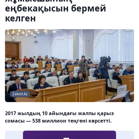
еңбекақысын бермей
келген
Zakon.kz
2017 жылдың 10 айындағы жалпы қарыз
сомасы — 538 миллион теңгені көрсетті.