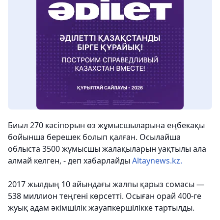
Биыл 270 кәсіпорын өз жұмысшыларына еңбекақы
бойынша берешек болып қалған. Осылайша
облыста 3500 жұмысшы жалақыларын уақтылы ала
алмай келген, - деп хабарлайды
Altaynews.kz.
2017 жылдың 10 айындағы жалпы қарыз сомасы —
538 миллион теңгені көрсетті. Осыған орай 400-ге
жуық адам әкімшілік жауапкершілікке тартылды.