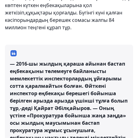
көптен күткен еңбекақыларына қол
жеткізіп,құқықтары қорғалды. Бүгінгі күні қалған
кәсіпорындардың берешек сомасы жалпы 84
миллион теңгені құрап тұр.
— 2016-шы жылдың қараша айынан бастап
еңбекақыны төлемеуге байланысты
мемлекеттік инспекторлардың ұйғарымы
сотта қаралмайтын болған. Өйткені
инспектор еңбекақы берешегі бойынша
берілген арызда арызда үшінші тұлға болып
тұр,-деді Қайрат Әбілқайыров. — Оның
үстіне «Прокуратура бойынша жаңа заңда»
осы жылдың маусымынан бастап
прокуратура жұмыс ұсынушыға,
еңбекақыны уақтылы төлеуді міндеттейтін