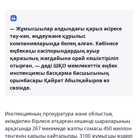
— Жұмысшылар алдындағы қарыз әсіресе
тау-кен, өңдеужәне құрылыс
компанияларында белең алған. Көбінесе
еңбекақы кәсіпорындардың ауыр
қаржылық жағдайына орай кешіктіріліп
отырған, — деді ШҚО мемлекеттік еңбек
инспекциясы басқарма басшысының
орынбасары Қайрат Абылқайыров өз
сөзінде.
Инспекцияның прокуратура және облыстық
әкімдікпен бірлесе атқарған кешенді шараларының
арқасында 267 мекемеде жалпы сомасы 450 миллон
теңгенің қарызы қайтарылды. 3100 жұмысшы өздері