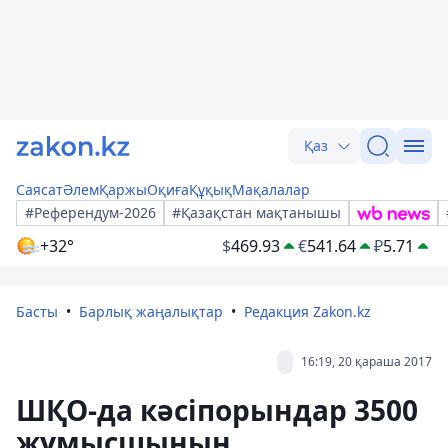
Қаз
Саясат
Әлем
Қаржы
Оқиға
Құқық
Мақалалар
#Референдум-2026
#Қазақстан мақтанышы
+32°
$
469.93
€
541.64
₽
5.71
Басты
Барлық жаңалықтар
Редакция Zakon.kz
16:19, 20 қараша 2017
ШҚО-да кәсіпорындар 3500
жұмысшының