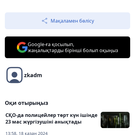
Мақаламен бөлісу
Google-ға қосылып,
жаңалықтарды бірінші болып оқыңыз
zkadm
Оқи отырыңыз
СҚО-да полицейлер төрт күн ішінде
23 мас жүргізушіні анықтады
13:58, 18 қазан 2024