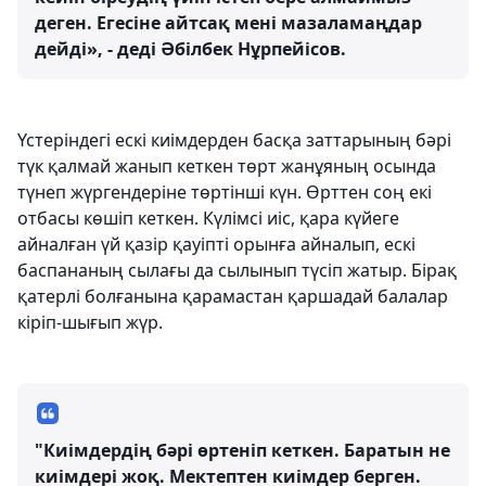
деген. Егесіне айтсақ мені мазаламаңдар
дейді», - деді Әбілбек Нұрпейісов.
Үстеріндегі ескі киімдерден басқа заттарының бәрі
түк қалмай жанып кеткен төрт жанұяның осында
түнеп жүргендеріне төртінші күн. Өрттен соң екі
отбасы көшіп кеткен. Күлімсі иіс, қара күйеге
айналған үй қазір қауіпті орынға айналып, ескі
баспананың сылағы да сылынып түсіп жатыр. Бірақ
қатерлі болғанына қарамастан қаршадай балалар
кіріп-шығып жүр.
"Киімдердің бәрі өртеніп кеткен. Баратын не
киімдері жоқ. Мектептен киімдер берген.