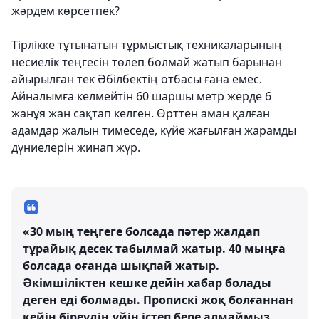
жәрдем көрсетпек?
Тірлікке тұтынатын тұрмыстық техникаларының
несиелік теңгесін төлеп болмай жатып барынан
айырылған тек Әбілбектің отбасы ғана емес.
Айналымға келмейтін 60 шаршы метр жерде 6
жанұя жан сақтап келген. Өрттен аман қалған
адамдар жалын тимеседе, күйе жағылған жарамды
дүниелерін жинап жүр.
«30 мың теңгеге болсада пәтер жалдап
тұрайық десек табылмай жатыр. 40 мыңға
болсада оғанда шықпай жатыр.
Әкімшіліктен кешке дейін хабар болады
деген еді болмады. Пропискі жоқ болғаннан
кейін біреудің үйін істеп бере алмаймыз