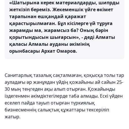
«Шатырына керек материалдарды, шипрды
жеткізіп береміз. Жекеменшік үйге өкімет
тарапынан ешқандай қаражат
қарастырылмаған. Бұл кісілерге үй тұруға
жарамды ма, жарамсыз ба? Оның бәрін
қорытындысын шығарсын», - деді Алматы
қаласы Алмалы ауданы әкімінің
орынбасары Архат Омаров.
Санитарлық тазалық сақталмаған, қоқысқа толы тар
ауладағы әр жанұядан үйдің қожайыны ай сайын 25-
30 мың теңгеден ақы алып отырған. Қожайынды
іздегенмен әкімдіктегілерде таба алмады. Ескі үйден
еселеп пайда тауып отырған түркиялық
бизнесменнің салықтық құжаттары тексеріліп
жатыр.