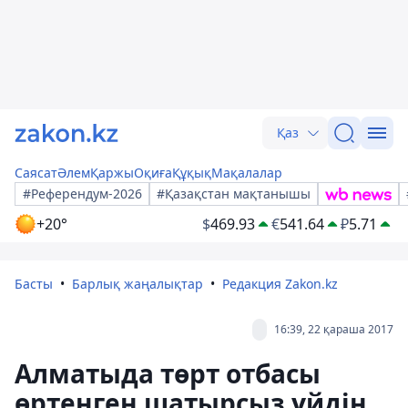
Қаз
Саясат
Әлем
Қаржы
Оқиға
Құқық
Мақалалар
#Референдум-2026
#Қазақстан мақтанышы
+20°
$
469.93
€
541.64
₽
5.71
Басты
Барлық жаңалықтар
Редакция Zakon.kz
16:39, 22 қараша 2017
Алматыда төрт отбасы
өртенген шатырсыз үйдің