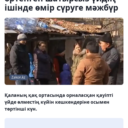
ішінде өмір сүруге мәжбүр
Zakon.kz
Қаланың қақ ортасында орналасқан қауіпті
үйде өлместің күйін кешкендеріне осымен
төртінші күн.