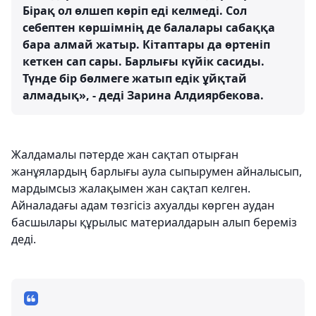
Бірақ ол өлшеп көріп еді келмеді. Сол
себептен көршімнің де балалары сабаққа
бара алмай жатыр. Кітаптары да өртеніп
кеткен сап сары. Барлығы күйік сасиды.
Түнде бір бөлмеге жатып едік ұйқтай
алмадық», - деді Зарина Алдиярбекова.
Жалдамалы пәтерде жан сақтап отырған
жанұялардың барлығы аула сыпырумен айналысып,
мардымсыз жалақымен жан сақтап келген.
Айналадағы адам төзгісіз ахуалды көрген аудан
басшылары құрылыс материалдарын алып береміз
деді.