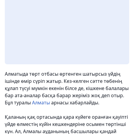
Алматыда төрт отбасы өртенген шатырсыз үйдің
ішінде өмір сүріп жатыр. Кез-келген сәтте төбенің
құлап түсуі мүмкін екенін білсе де, кішкене балалары
бар ата-аналар басқа барар жеріміз жоқ деп отыр.
Бұл туралы
Алматы
арнасы хабарлайды.
Қаланың қақ ортасында қара күйеге оранған қауіпті
үйде өлместің күйін кешкендеріне осымен төртінші
күн. Ал, Алмалы ауданының басшылары қандай